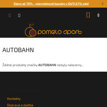
Přejít
Slevy až 70% - výprodejové kousky v OUTLETU zde!
na
obsah
NÁKUP
KOŠÍK
AUTOBAHN
Žádné produkty značky
AUTOBAHN
nebyly nalezeny...
Z
á
p
a
Informace pro vás
t
Kontakty
í
Doprava a platba