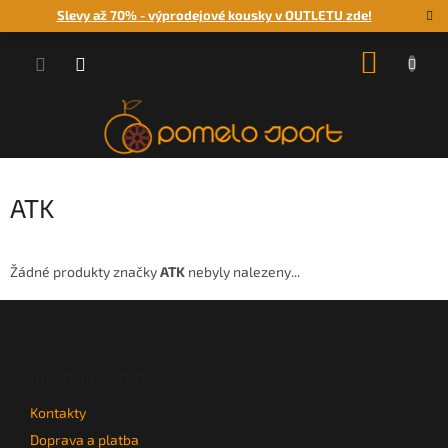
Přejít
Slevy až 70% - výprodejové kousky v OUTLETU zde!
na
obsah
NÁKUP
KOŠÍK
ATK
Žádné produkty značky
ATK
nebyly nalezeny...
Z
á
p
a
Informace pro vás
t
Kontakty
í
Doprava a platba