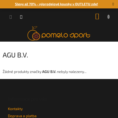
Přejít
Slevy až 70% - výprodejové kousky v OUTLETU zde!
na
obsah
NÁKUP
KOŠÍK
AGU B.V.
Žádné produkty značky
AGU B.V.
nebyly nalezeny...
Z
á
p
a
Informace pro vás
t
Kontakty
í
Doprava a platba