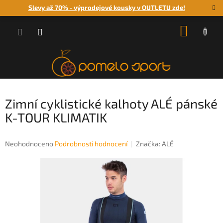
Přejít
Slevy až 70% - výprodejové kousky v OUTLETU zde!
na
obsah
NÁKUP
KOŠÍK
Zimní cyklistické kalhoty ALÉ pánské
K-TOUR KLIMATIK
Průměrné
Neohodnoceno
Podrobnosti hodnocení
Značka:
ALÉ
hodnocení
produktu
je
0,0
z
5
hvězdiček.