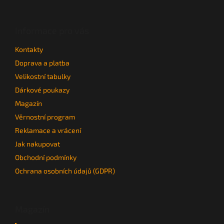
á
p
a
Informace pro vás
t
Kontakty
í
Doprava a platba
Velikostní tabulky
Dárkové poukazy
Magazín
Věrnostní program
Reklamace a vrácení
Jak nakupovat
Obchodní podmínky
Ochrana osobních údajů (GDPR)
Magazín