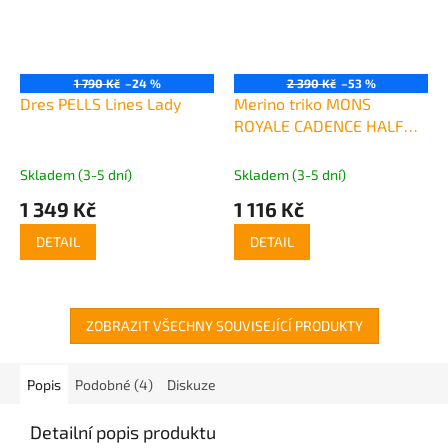
1 790 Kč
–24 %
2 390 Kč
–53 %
Dres PELLS Lines Lady
Merino triko MONS
ROYALE CADENCE HALF
ZIP terrazzo
Skladem (3-5 dní)
Skladem (3-5 dní)
1 349 Kč
1 116 Kč
DETAIL
DETAIL
ZOBRAZIT VŠECHNY SOUVISEJÍCÍ PRODUKTY
Popis
Podobné (4)
Diskuze
Detailní popis produktu