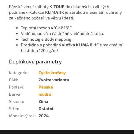
Pánské zimní kalhoty
K-TOUR
do chladných a vlhkých
podmínek. Kolekce
KLIMATIK
je zárukou maximální ochrany
za každého počasí, ve větru i dešti.
Teplotní rozsah 4°C až 16°C.
Voděodpudivá a částečně voděodolná látka.
Technologie Body mapping.
Prodyšná a pohodlná
vložka KLIMA 8 HF
s maximální
hustotou 120 kg/m³.
Doplňkové parametry
Kategorie
:
Cyklo kraťasy
EAN
:
Zvolte variantu
Pohlaví
:
Pánské
Barva
:
modrá
Sezóna
:
Zima
Střih
:
Ostatní
Modelový rok
:
2024
Z