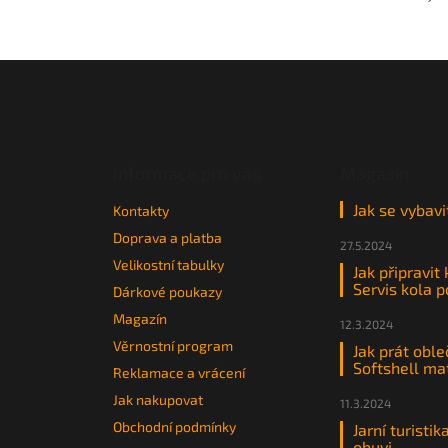
Z
á
p
a
t
Informace pro vás
Magazín
í
Jak se vybavi
Kontakty
Doprava a platba
27.5.2024
Velikostní tabulky
Jak připravit
Servis kola 
Dárkové poukazy
Magazín
12.3.2024
Věrnostní program
Jak prát oble
Softshell ma
Reklamace a vrácení
Jak nakupovat
11.3.2024
Obchodní podmínky
Jarní turistik
obuvi