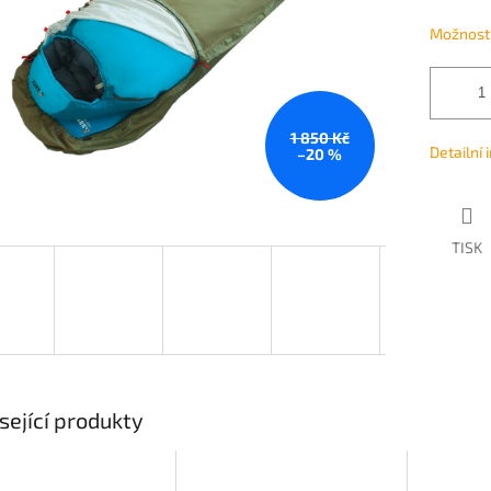
Možnosti
1 850 Kč
Detailní
–20 %
TISK
sející produkty