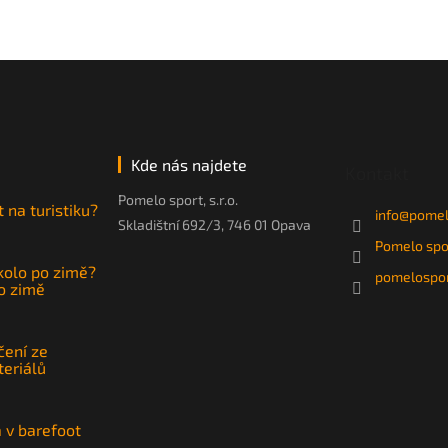
Kde nás najdete
Kontakt
Pomelo sport, s.r.o.
t na turistiku?
info
@
pomel
Skladištní 692/3, 746 01 Opava
Pomelo spo
 kolo po zimě?
pomelospor
po zimě
čení ze
teriálů
a v barefoot