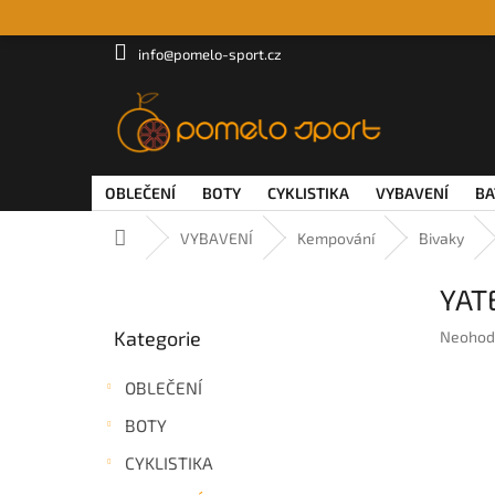
Přejít
na
obsah
info@pomelo-sport.cz
OBLEČENÍ
BOTY
CYKLISTIKA
VYBAVENÍ
BA
Domů
VYBAVENÍ
Kempování
Bivaky
P
YAT
o
Přeskočit
s
Kategorie
Průměr
Neohod
kategorie
t
hodnoc
r
produkt
OBLEČENÍ
a
je
n
0,0
BOTY
z
n
5
CYKLISTIKA
í
hvězdič
p