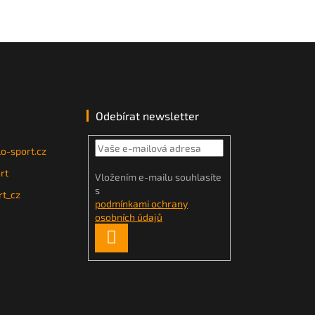
Odebírat newsletter
o-sport.cz
rt
Vložením e-mailu souhlasíte
s
t_cz
podmínkami ochrany
osobních údajů
PŘIHLÁSIT
SE