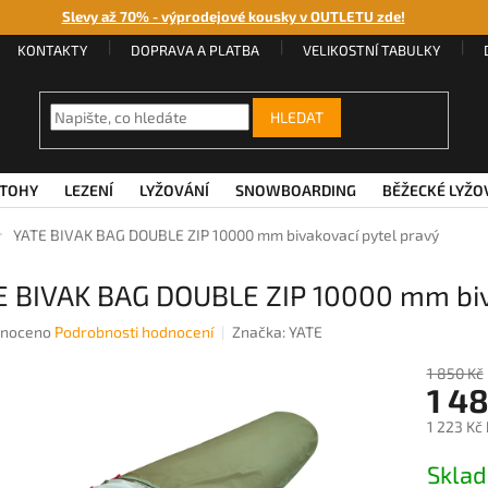
Slevy až 70% - výprodejové kousky v OUTLETU zde!
KONTAKTY
DOPRAVA A PLATBA
VELIKOSTNÍ TABULKY
HLEDAT
TOHY
LEZENÍ
LYŽOVÁNÍ
SNOWBOARDING
BĚŽECKÉ LYŽO
YATE BIVAK BAG DOUBLE ZIP 10000 mm bivakovací pytel pravý
E BIVAK BAG DOUBLE ZIP 10000 mm biv
né
noceno
Podrobnosti hodnocení
Značka:
YATE
ení
u
1 850 Kč
1 4
1 223 Kč
Měrná
Sklad
ek.
cena: