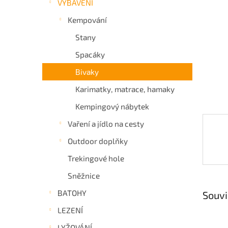
VYBAVENÍ
a
Kempování
n
e
Stany
l
Spacáky
Bivaky
Karimatky, matrace, hamaky
Kempingový nábytek
Vaření a jídlo na cesty
Outdoor doplňky
Trekingové hole
Sněžnice
BATOHY
Souvi
LEZENÍ
LYŽOVÁNÍ