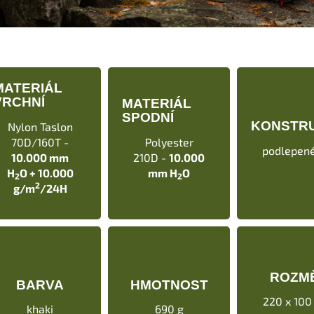
MATERIÁL
VRCHNÍ
MATERIÁL
SPODNÍ
KONSTR
Nylon Taslon
70D/160T -
Polyester
podlepené
10.000 mm
210D -
10.000
H
O
+ 10.000
mm H
O
2
2
2
g/m
/24H
ROZM
BARVA
HMOTNOST
220 x 100
khaki
690 g