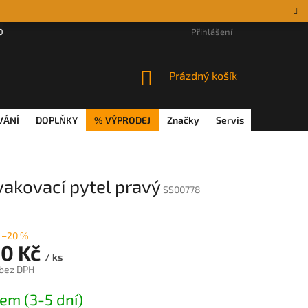
DÁRKOVÉ POUKAZY
MAGAZÍN
VĚRNOSTNÍ PROGRAM
Přihlášení
REKL
NÁKUPNÍ
Prázdný košík
KOŠÍK
VÁNÍ
DOPLŇKY
% VÝPRODEJ
Značky
Servis
Magazín
akovací pytel pravý
SS00778
–20 %
80 Kč
/ ks
 bez DPH
em (3-5 dní)