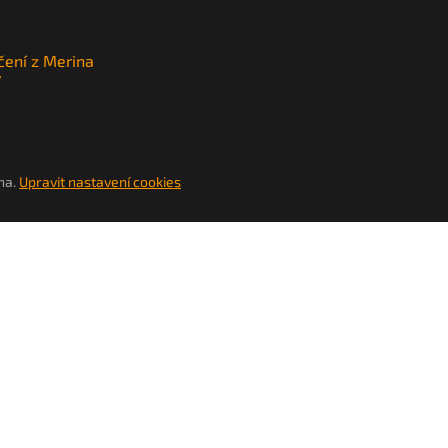
čení z Merina
y
na.
Upravit nastavení cookies