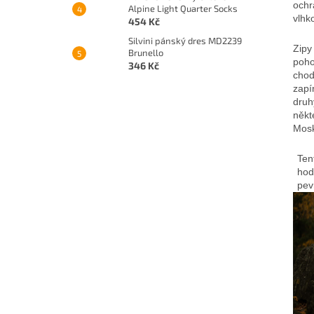
ochr
Alpine Light Quarter Socks
vlhk
454 Kč
Silvini pánský dres MD2239
Zipy
Brunello
poho
346 Kč
chod
zapí
druh
někt
Mosk
Ten
hod
pev