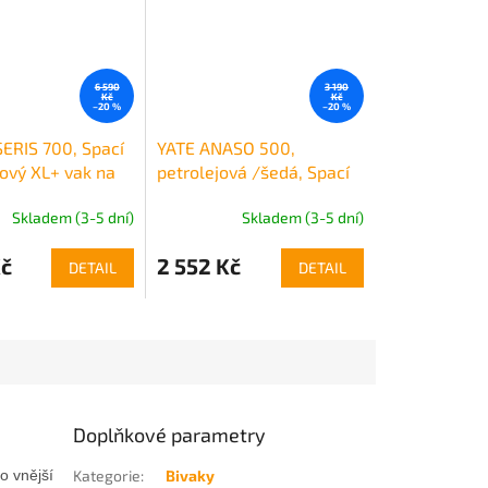
6 590
3 190
Kč
Kč
–20 %
–20 %
ERIS 700, Spací
YATE ANASO 500,
řový XL+ vak na
petrolejová /šedá, Spací
pytel XL + vak na uložení
Skladem (3-5 dní)
Skladem (3-5 dní)
Kč
2 552 Kč
DETAIL
DETAIL
Doplňkové parametry
o vnější
Kategorie
:
Bivaky