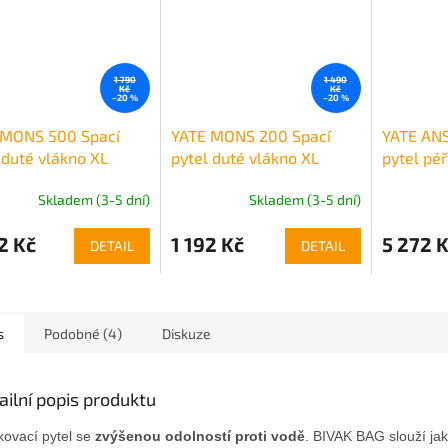
1 790
1 490
Kč
Kč
–20 %
–20 %
 MONS 500 Spací
YATE MONS 200 Spací
YATE ANS
 duté vlákno XL
pytel duté vlákno XL
pytel pé
uložení
Skladem (3-5 dní)
Skladem (3-5 dní)
2 Kč
1 192 Kč
5 272 
DETAIL
DETAIL
s
Podobné (4)
Diskuze
ailní popis produktu
kovací pytel se
zvýšenou odolností proti vodě
. BIVAK BAG slouží jak