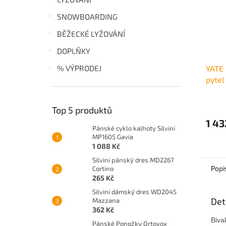
SNOWBOARDING
BĚŽECKÉ LYŽOVÁNÍ
DOPLŇKY
% VÝPRODEJ
YATE
pytel
Top 5 produktů
1 43
Pánské cyklo kalhoty Silvini
MP1605 Gavia
1 088 Kč
Silvini pánský dres MD2267
Popi
Cortino
265 Kč
Silvini dámský dres WD2045
Det
Mazzana
362 Kč
Biva
Pánské Ponožky Ortovox