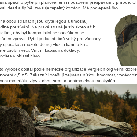
ana spacího pytle při plánovaném i nouzovém přespávání v přírodě. Ch
osti, dešti a špíně, zvyšuje tepelný komfort. Má podlepené švy.
 na obou stranách jsou kryté légou a umožňují
dlné používání. Na pravé straně je zip skoro až k
idlům, aby byl kompatibilní se spacákem se
náním vpravo. Pytel je dostatečně velký pro všechny
y spacáků a můžete do něj vložit i karimatku a
eré osobní věci. Vnitřní kapsa na doklady.
ytiéra v oblasti hlavy.
to výrobek dostal podle německé organizace Vergleich.org velmi dobré
nocení 4,5 z 5. Zákazníci oceňují zejména nízkou hmotnost, voděodoln
nost materiálu, zipy z obou stran a odnímatelnou moskytiéru.