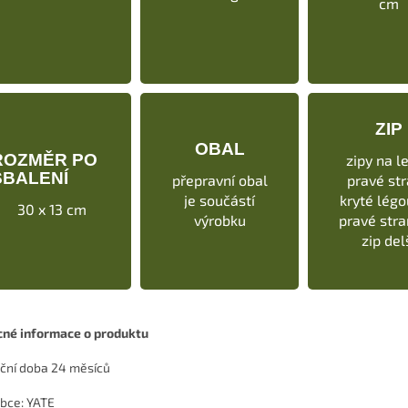
cm
ZIP
OBAL
ROZMĚR PO
zipy na le
SBALENÍ
přepravní obal
pravé st
je součástí
kryté légo
30 x 13 cm
výrobku
pravé stra
zip del
né informace o produktu
ční doba 24 měsíců
bce: YATE