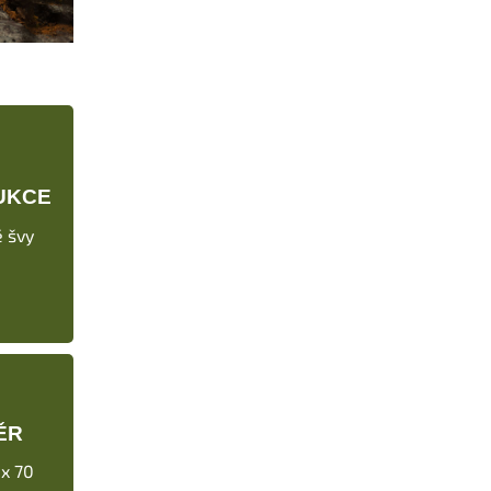
UKCE
 švy
ĚR
 x 70