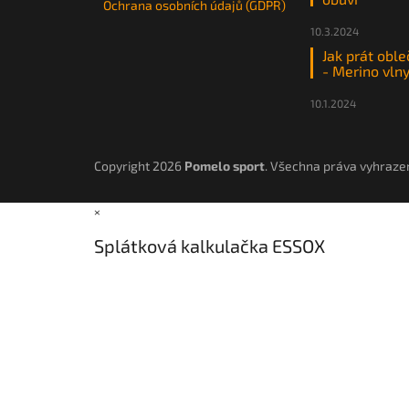
Ochrana osobních údajů (GDPR)
10.3.2024
Jak prát oble
- Merino vln
10.1.2024
Copyright 2026
Pomelo sport
. Všechna práva vyhraze
×
Splátková kalkulačka ESSOX