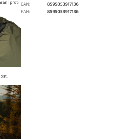
rání proti
EAN
:
8595053917136
EAN
:
8595053917136
ost,