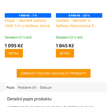
1 190 Kč
–7 %
2 590 Kč
–28 %
Etape – dámské kalhoty
Castelli - dámské ¾
LIVIA 3/4 s vložkou, černá
kalhoty Velocissima 3
Knickers s vložkou,
black/silver
Skladem (3-5 dní)
Skladem (3-5 dní)
1 095 Kč
1 845 Kč
DETAIL
DETAIL
ZOBRAZIT VŠECHNY SOUVISEJÍCÍ PRODUKTY
Popis
Podobné (4)
Diskuze
Detailní popis produktu