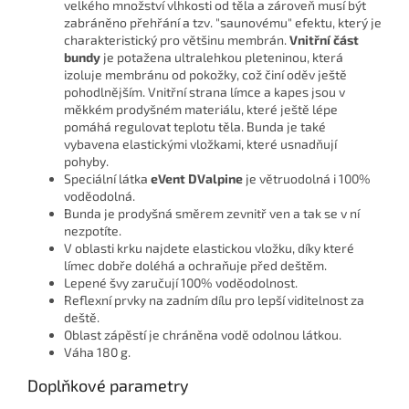
velkého množství vlhkosti od těla a zároveň musí být
zabráněno přehřání a tzv. "saunovému" efektu, který je
charakteristický pro většinu membrán.
Vnitřní část
bundy
je potažena ultralehkou pleteninou, která
izoluje membránu od pokožky, což činí oděv ještě
pohodlnějším. Vnitřní strana límce a kapes jsou v
měkkém prodyšném materiálu, které ještě lépe
pomáhá regulovat teplotu těla. Bunda je také
vybavena elastickými vložkami, které usnadňují
pohyby.
Speciální látka
eVent DValpine
je větruodolná i 100%
voděodolná.
Bunda je prodyšná směrem zevnitř ven a tak se v ní
nezpotíte.
V oblasti krku najdete elastickou vložku, díky které
límec dobře doléhá a ochraňuje před deštěm.
Lepené švy zaručují 100% voděodolnost.
Reflexní prvky na zadním dílu pro lepší viditelnost za
deště.
Oblast zápěstí je chráněna vodě odolnou látkou.
Váha 180 g.
Doplňkové parametry