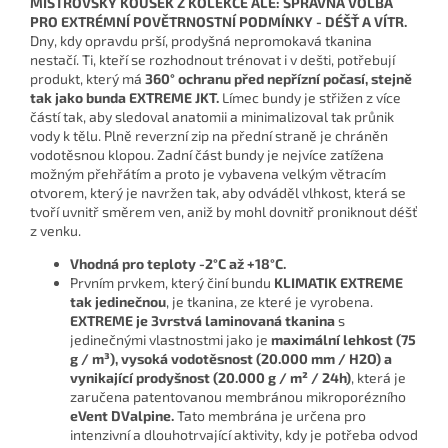
MISTROVSKÝ KOUSEK Z KOLEKCE ALÉ: SPRÁVNÁ VOLBA
PRO EXTRÉMNÍ POVĚTRNOSTNÍ PODMÍNKY - DÉŠŤ A VÍTR.
Dny, kdy opravdu prší, prodyšná nepromokavá tkanina
nestačí. Ti, kteří se rozhodnout trénovat i v dešti, potřebují
produkt, který má
360° ochranu před nepřízní počasí, stejně
tak jako bunda EXTREME JKT.
Límec bundy je střižen z více
částí tak, aby sledoval anatomii a minimalizoval tak průnik
vody k tělu. Plně reverzní zip na přední straně je chráněn
vodotěsnou klopou. Zadní část bundy je nejvíce zatížena
možným přehřátím a proto je vybavena velkým větracím
otvorem, který je navržen tak, aby odváděl vlhkost, která se
tvoří uvnitř směrem ven, aniž by mohl dovnitř proniknout déšť
z venku.
Vhodná pro teploty -2°C až +18°C.
Prvním prvkem, který činí bundu
KLIMATIK EXTREME
tak jedinečnou
, je tkanina, ze které je vyrobena.
EXTREME je 3vrstvá laminovaná tkanina
s
jedinečnými vlastnostmi jako je
maximální lehkost (75
g / m³), ​​vysoká vodotěsnost (20.000 mm / H2O) a
vynikající prodyšnost (20.000 g / m² / 24h)
, která je
zaručena patentovanou membránou mikroporézního
eVent DValpine.
Tato membrána je určena pro
intenzivní a dlouhotrvající aktivity, kdy je potřeba odvod