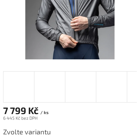
7 799 Kč
/ ks
6 445 Kč bez DPH
Měrná
Zvolte variantu
cena: