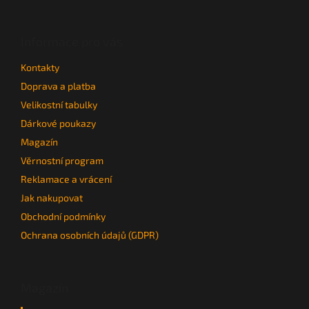
á
p
a
Informace pro vás
t
Kontakty
í
Doprava a platba
Velikostní tabulky
Dárkové poukazy
Magazín
Věrnostní program
Reklamace a vrácení
Jak nakupovat
Obchodní podmínky
Ochrana osobních údajů (GDPR)
Magazín