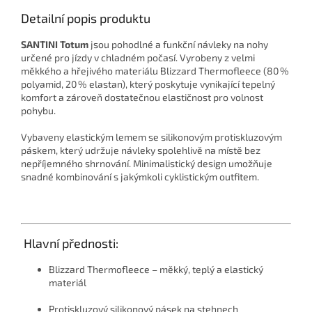
Detailní popis produktu
SANTINI Totum
jsou pohodlné a funkční návleky na nohy
určené pro jízdy v chladném počasí. Vyrobeny z velmi
měkkého a hřejivého materiálu Blizzard Thermofleece (80 %
polyamid, 20 % elastan), který poskytuje vynikající tepelný
komfort a zároveň dostatečnou elastičnost pro volnost
pohybu.
Vybaveny elastickým lemem se silikonovým protiskluzovým
páskem, který udržuje návleky spolehlivě na místě bez
nepříjemného shrnování. Minimalistický design umožňuje
snadné kombinování s jakýmkoli cyklistickým outfitem.
Hlavní přednosti:
Blizzard Thermofleece – měkký, teplý a elastický
materiál
Protiskluzový silikonový pásek na stehnech