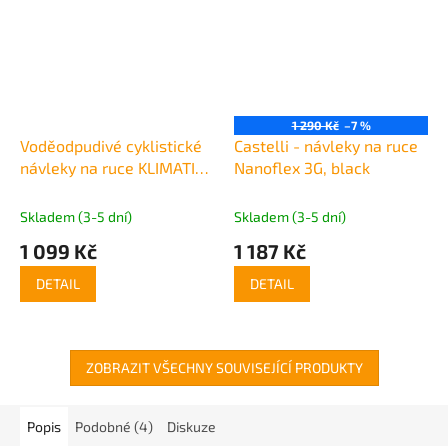
1 290 Kč
–7 %
Voděodpudivé cyklistické
Castelli - návleky na ruce
návleky na ruce KLIMATIK
Nanoflex 3G, black
WINTER K-ATMO
Skladem (3-5 dní)
Skladem (3-5 dní)
1 099 Kč
1 187 Kč
DETAIL
DETAIL
ZOBRAZIT VŠECHNY SOUVISEJÍCÍ PRODUKTY
Popis
Podobné (4)
Diskuze