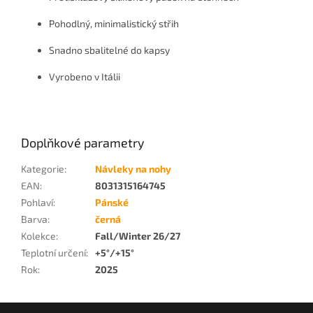
Pohodlný, minimalistický střih
Snadno sbalitelné do kapsy
Vyrobeno v Itálii
Doplňkové parametry
Kategorie
:
Návleky na nohy
EAN
:
8031315164745
Pohlaví
:
Pánské
Barva
:
černá
Kolekce
:
Fall/Winter 26/27
Teplotní určení
:
+5°/+15°
Rok
:
2025
Z