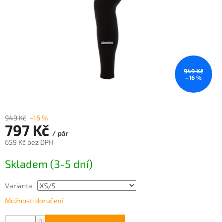
949 Kč
–16 %
949 Kč
–16 %
797 Kč
/ pár
659 Kč bez DPH
Měrná
Skladem (3-5 dní)
cena:
Varianta
Možnosti doručení