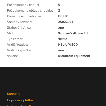
Počet komor v kapuci
:
5
Počet komor v oblasti chodidel
:
2
Poměr prachového peří
:
80/20
Sbalený rozměr
:
25x22x21
Stahování límce
:
ano
Střih
:
Women's Alpine Fit
Typ komor
:
šikmé
Vnější textilie
:
HELIUM 30D
Vnitřní kapsička
:
ano
Výrobci
:
Mountain Equipment
Z
á
p
a
Informace pro vás
t
Kontakty
í
Doprava a platba