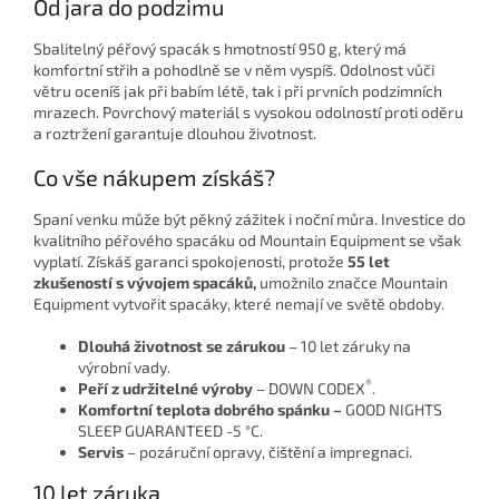
Od jara do podzimu
Sbalitelný péřový spacák s hmotností 950 g, který má
komfortní střih a pohodlně se v něm vyspíš. Odolnost vůči
větru oceníš jak při babím létě, tak i při prvních podzimních
mrazech. Povrchový materiál s vysokou odolností proti oděru
a roztržení garantuje dlouhou životnost.
Co vše nákupem získáš?
Spaní venku může být pěkný zážitek i noční můra. Investice do
kvalitního péřového spacáku od Mountain Equipment se však
vyplatí. Získáš garanci spokojenosti, protože
55 let
zkušeností s vývojem spacáků,
umožnilo značce Mountain
Equipment vytvořit spacáky, které nemají ve světě obdoby.
Dlouhá životnost se zárukou
– 10 let záruky na
výrobní vady.
®
Peří z udržitelné výroby
– DOWN CODEX
.
Komfortní teplota dobrého spánku –
GOOD NIGHTS
SLEEP GUARANTEED -5 °C.
Servis
– pozáruční opravy, čištění a impregnaci.
10 let záruka