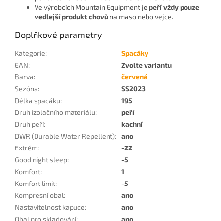
Ve výrobcích Mountain Equipment je
peří vždy pouze
vedlejší produkt chovů
na maso nebo vejce.
Doplňkové parametry
Kategorie
:
Spacáky
EAN
:
Zvolte variantu
Barva
:
červená
Sezóna
:
SS2023
Délka spacáku
:
195
Druh izolačního materiálu
:
peří
Druh peří
:
kachní
DWR (Durable Water Repellent)
:
ano
Extrém
:
-22
Good night sleep
:
-5
Komfort
:
1
Komfort limit
:
-5
Kompresní obal
:
ano
Nastavitelnost kapuce
:
ano
Obal pro skladování
:
ano