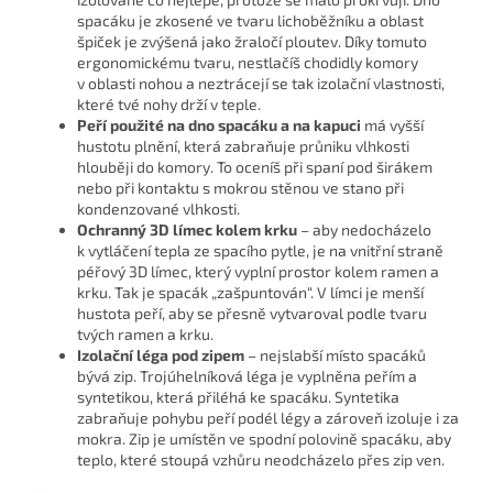
spacáku je zkosené ve tvaru lichoběžníku a oblast
špiček je zvýšená jako žraločí ploutev. Díky tomuto
ergonomickému tvaru, nestlačíš chodidly komory
v oblasti nohou a neztrácejí se tak izolační vlastnosti,
které tvé nohy drží v teple.
Peří použité na dno spacáku a na kapuci
má vyšší
hustotu plnění, která zabraňuje průniku vlhkosti
hlouběji do komory. To oceníš při spaní pod širákem
nebo při kontaktu s mokrou stěnou ve stano při
kondenzované vlhkosti.
Ochranný 3D límec kolem krku
– aby nedocházelo
k vytláčení tepla ze spacího pytle, je na vnitřní straně
péřový 3D límec, který vyplní prostor kolem ramen a
krku. Tak je spacák „zašpuntován“. V límci je menší
hustota peří, aby se přesně vytvaroval podle tvaru
tvých ramen a krku.
Izolační léga pod zipem
– nejslabší místo spacáků
bývá zip. Trojúhelníková léga je vyplněna peřím a
syntetikou, která přiléhá ke spacáku. Syntetika
zabraňuje pohybu peří podél légy a zároveň izoluje i za
mokra. Zip je umístěn ve spodní polovině spacáku, aby
teplo, které stoupá vzhůru neodcházelo přes zip ven.