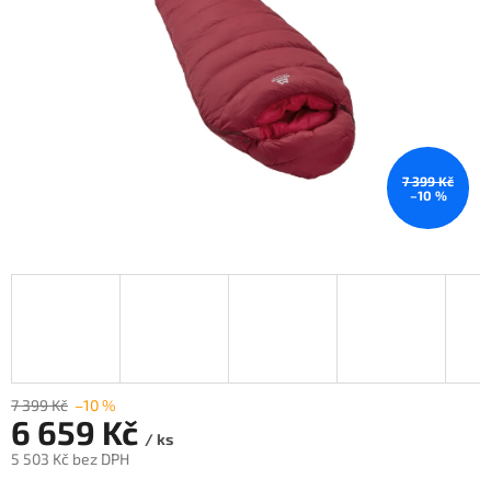
7 399 Kč
–10 %
7 399 Kč
–10 %
6 659 Kč
/ ks
5 503 Kč bez DPH
Měrná