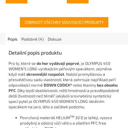
ZOBRAZIT VŠECHNY SOUVISEJÍCÍ PRODUKTY
Popis
Podobné (4)
Diskuze
Detailní popis produktu
Pro ty, které se
do hor vydávají poprvé
, je OLYMPUS 450
WOMEN’S LONG vynikajícím péřovým spacákem, zejména
když máš
skromnější rozpočet
. Nabízí promyšlenou a
přesvědčivou sadu vlastností, která zahrnuje například peří
odpovídající normě
DOWN CODEX®
nebo tkaniny
bez obsahu
PFC
. Díky lepší sbalitelnosti, nižší hmotnosti a pravděpodobně
delší životnosti než téměř jakýkoli srovnatelný syntetický
spací pytel je OLYMPUS 450 WOMEN’S LONG ideálním
spacákem na jaro, léto a začátek podzimu.
TM
Povrchový materiál HELIUM
30 D je lehký, vysoce
prodyšný a odolný vůči větru a ošetřen PFC free