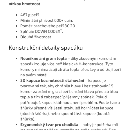
nízkou hmotnost
.
467 g peří.
Minimální plnivost 600+ cuin.
Poměr prachového peří 80:20.
®
Splňuje DOWN CODEX
.
Dlouhá životnost.
Konstrukční detaily spacáku
Neunikne ani gram tepla
– díky zkoseným komorám
spacák izoluje více než klasická H-konstrukce. Tyto
komory minimalizují ztrátu tepla přes švy a udržují peří
na svém místě.
3D kapuce bez nutnosti stahování
– kapuce je
tvarovaná tak, aby chránila hlavu i bez stahování. 5
komor zabrání migraci peří, chrání hlavu před ztrátou
tepla a tím ti zabezpečí příjemný spánek. Pokud
potřebuješ kapuci stáhnout, není problém. Podle tvaru
šňůrky přesně víš, jestli stahuješ horní část kapuce
(plochá šňůrka), nebo spodní část kapuce (kulatá
šňůrka).
Ergonomický tvar pro chodidla
– nohy je potřeba mít
izolované co nejlépe, protože se málo prokrvují. Dno