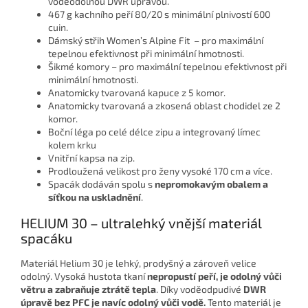
voděodolnou DWR úpravou.
467 g kachního peří 80/20 s minimální plnivostí 600
cuin.
Dámský střih Women’s Alpine Fit – pro maximální
tepelnou efektivnost při minimální hmotnosti.
Šikmé komory – pro maximální tepelnou efektivnost při
minimální hmotnosti.
Anatomicky tvarovaná kapuce z 5 komor.
Anatomicky tvarovaná a zkosená oblast chodidel ze 2
komor.
Boční léga po celé délce zipu a integrovaný límec
kolem krku
Vnitřní kapsa na zip.
Prodloužená velikost pro ženy vysoké 170 cm a více.
Spacák dodáván spolu s
nepromokavým obalem a
síťkou na uskladnění
.
HELIUM 30 – ultralehký vnější materiál
spacáku
Materiál Helium 30 je lehký, prodyšný a zároveň velice
odolný. Vysoká hustota tkaní
nepropustí peří, je odolný vůči
větru a zabraňuje ztrátě tepla
. Díky voděodpudivé
DWR
úpravě bez PFC je navíc odolný vůči vodě.
Tento materiál je