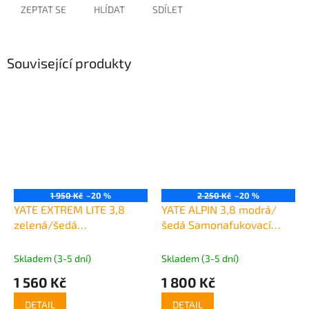
ZEPTAT SE
HLÍDAT
SDÍLET
Související produkty
1 950 Kč
–20 %
2 250 Kč
–20 %
YATE EXTREM LITE 3,8
YATE ALPIN 3,8 modrá/
zelená/šedá
šedá Samonafukovací
Samonafukovací
karimatka
karimatka
Skladem (3-5 dní)
Skladem (3-5 dní)
1 560 Kč
1 800 Kč
DETAIL
DETAIL