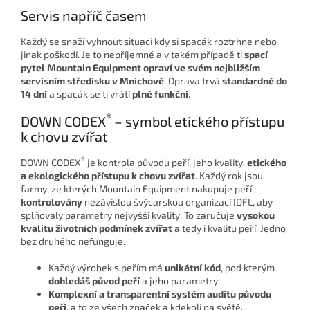
Servis napříč časem
Každý se snaží vyhnout situaci kdy si spacák roztrhne nebo
jinak poškodí. Je to nepříjemné a v takém případě ti
spací
pytel
Mountain Equipment opraví ve svém nejbližším
servisním středisku v Mnichově
. Oprava trvá
standardně do
14 dní
a spacák se ti vrátí
plně funkční
.
®
DOWN CODEX
– symbol etického přístupu
k chovu zvířat
®
DOWN CODEX
je kontrola původu peří, jeho kvality,
etického
a ekologického přístupu k chovu zvířat
. Každý rok jsou
farmy, ze kterých Mountain Equipment nakupuje peří,
kontrolovány
nezávislou švýcarskou organizací IDFL, aby
splňovaly parametry nejvyšší kvality. To zaručuje
vysokou
kvalitu životních podmínek zvířat
a tedy i kvalitu peří. Jedno
bez druhého nefunguje.
Každý výrobek s peřím má
unikátní kód
, pod kterým
dohledáš původ peří
a jeho parametry.
Komplexní a transparentní systém auditu původu
peří
, a to ze všech značek a kdekoli na světě.