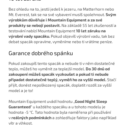
Bez ohledu na to, jestli jedeš k jezeru, na Matterhorn nebo
Mt. Everest, tak se na své vybavení musíš spolehnout.
Svým
výrobkům důvěřuje i Mountain Equipment a za své
produkty se nebojí postavit.
Na základě 55 let zkušeností a
testování nabízí Mountain Equipment
10 let záruku na
výrobní vady spacáku.
Pokud objevíš výrobní vadu, tak bez
debat spacák opravíme, vyměníme nebo ti vrátíme peníze.
Garance dobrého spánku
Pokud zakoupíš tento spacák a nebude ti v něm dostatečné
teplo, můžeš ho vyměnit za teplejší model.
Do 30 dnů od
zakoupení můžeš spacák vyzkoušet a pokud ti nebude
připadat dostatečně teplý, vyměň ho za vyšší model.
Stačí
přijít, donést nepoškozený spacák, doplatit rozdíl za vyšší
model a je to!
Mountain Equipment uvádí hodnotu „
Good Night Sleep
Guaranteed
“ u každého spacáku a u tohoto modelu je
hodnota -5 °C. Tato hodnota byla naměřena při používání
v
reálných podmínkách
a zohledňuje faktory jako například
vítr a vlhkost.