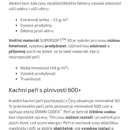
ideální tam, kde jsou nejdůležitějšími faktory vysoká odolnost
vůči oděru i vůči větru.
2
Extrémně lehký – 53 g/m
.
Vysoce prodyšný.
Odolný proti větru.
TM
Vnitřní materiál
SUPERSOFT
30 je vybrán pro svou
nízkou
hmotnost
, vysokou
prodyšnost
, výjimečnou
odolnost
a
příjemný
pocit na dotek. Je to také materiál, který
nepropouští peří.
2
Nízká hmotnost (49 g/m
)
Vysoká prodyšnost
Trvanlivost
Kachní peří s plnivostí 600+
Kvalitní kachní peří pocházející z Číny obsahuje minimálně 80
% prachového peří, jeho plnivost je minimálně 600 cuin a
®
splňuje etický DOWN CODEX
. Peří je šetrně
čištěno vodou
bez chemické úpravy. Tím jsou
zničeni roztoči
i prostředí pro
jejich život, což ocení alergici. Peří si zachová svou důležitou
mastnotu i loft, je dobře
sbalitelné
, má
vysokou izolaci
a