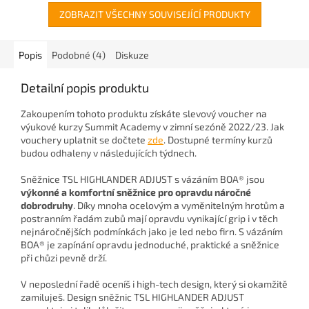
ZOBRAZIT VŠECHNY SOUVISEJÍCÍ PRODUKTY
Popis
Podobné (4)
Diskuze
Detailní popis produktu
Zakoupením tohoto produktu získáte slevový voucher na
výukové kurzy Summit Academy v zimní sezóně 2022/23. Jak
vouchery uplatnit se dočtete
zde
. Dostupné termíny kurzů
budou odhaleny v následujících týdnech.
Sněžnice TSL HIGHLANDER ADJUST s vázáním BOA® jsou
výkonné a komfortní sněžnice pro opravdu náročné
dobrodruhy
. Díky mnoha ocelovým a vyměnitelným hrotům a
postranním řadám zubů mají opravdu vynikající grip i v těch
nejnáročnějších podmínkách jako je led nebo firn. S vázáním
BOA® je zapínání opravdu jednoduché, praktické a sněžnice
při chůzi pevně drží.
V neposlední řadě oceníš i high-tech design, který si okamžitě
zamiluješ. Design sněžnic TSL HIGHLANDER ADJUST