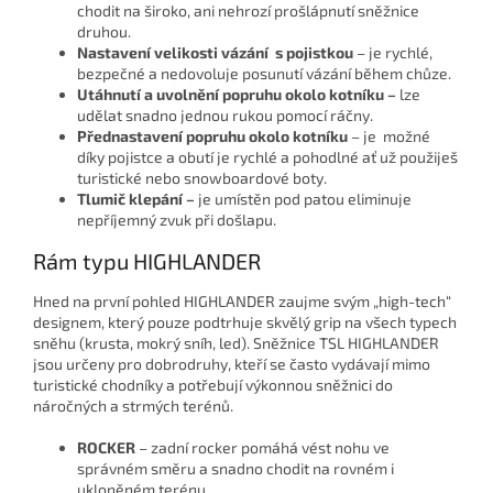
chodit na široko, ani nehrozí prošlápnutí sněžnice
druhou.
Nastavení velikosti vázání s pojistkou
– je rychlé,
bezpečné a nedovoluje posunutí vázání během chůze.
Utáhnutí a uvolnění popruhu okolo kotníku –
lze
udělat snadno jednou rukou pomocí ráčny.
Přednastavení popruhu okolo kotníku
– je možné
díky pojistce a obutí je rychlé a pohodlné ať už použiješ
turistické nebo snowboardové boty.
Tlumič klepání –
je umístěn pod patou eliminuje
nepříjemný zvuk při došlapu.
Rám typu HIGHLANDER
Hned na první pohled HIGHLANDER zaujme svým „high-tech“
designem, který pouze podtrhuje skvělý grip na všech typech
sněhu (krusta, mokrý sníh, led). Sněžnice TSL HIGHLANDER
jsou určeny pro dobrodruhy, kteří se často vydávají mimo
turistické chodníky a potřebují výkonnou sněžnici do
náročných a strmých terénů.
ROCKER
– zadní rocker pomáhá vést nohu ve
správném směru a snadno chodit na rovném i
ukloněném terénu.