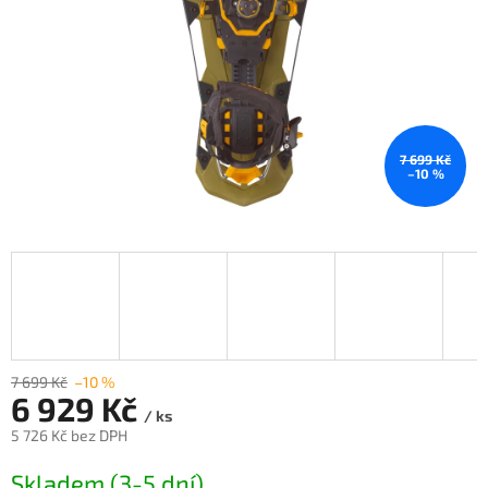
7 699 Kč
–10 %
7 699 Kč
–10 %
6 929 Kč
/ ks
5 726 Kč bez DPH
Měrná
Skladem (3-5 dní)
cena: