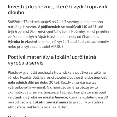
Investuj do sněžnic, které ti vydrží opravdu
dlouho
Sněžnice TSL si nekupuješ na 2 až 3 sezóny, ale na mnoho
náročných sezón.
V půjčovnách se používají i 10 až 15 le
t!
Jejich vysoká životnost spočívá v kvalitě výroby, která probíhá
ve francouzských Alpách asi hodinu cesty od Chamonix.
Výroba je vlastní
a mimo jiné vyrábí i součástky do automotiv
nebo pro výrobce letadel AIRBUS.
Poctivé materiály a lokální udržitelná
výroba a servis
Plastový granulát pochází z Holandska a používá sa také na
výrobu lyžáků. Další garancí dlouhé životnosti je
dostupnost
náhradních dílů po dobu 20 let
. Každý díl sněžnice lze
vyšroubovat a vyměnit. Nic není lisované, protože by to
zkomplikovalo servis. Sněžnice TSL jsou kompletované opět
ve
vlastní výrobě ve městě Annecy
, které je vzdáleno asi 30
min od lisovny.
Lokální zaměstnanci
tu pracují v přátelské
atmosféře, někteří už více jak 20 let.