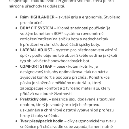
respektuje i tolik důležitou ergonomii sněžnic, která je pro
náročné přechody tak důležitá.
Rám HIGHLANDER
– skvělý grip a ergonomie. Stvořeno
pro náročné.
BOA® FIT SYSTEM
– Kromě snadnosti používání je
velkým benefitem BOA® systému rovnoměrné
rozložení zatížení na špičku boty a nedochází tak
k přetížení vrchní středové části špičky boty.
LATERAL ADJUST
– systém pro přednastavení vázání
špičky podle objemu tvé obuvi. Skvěle sedí na jakýkoli
typ obuvi včetně snowboardových bot.
COMFORT STRAP
– pásek kolem kotníku je
designovaný tak, aby optimalizoval tlak na nárt a
zvyšoval komfort a podporu při chůzi. Konstrukce
pásku je složená z měkkého materiálu, který
zabezpečuje komfort a z tvrdého materiálu, který
přidává na dlouhé životnosti.
Praktický obal
– sněžnice jsou dodávané s textilním
obalem, který je vhodný pro jejich přepravu,
uskladnění a chrání tvé ostatní vybavení od prořezu
hroty či zuby sněžnic.
Tvar přesýpacích hodin
– díky ergonomickému tvaru
sněžnice při chůzi vedle sebe zapadají a není nutné