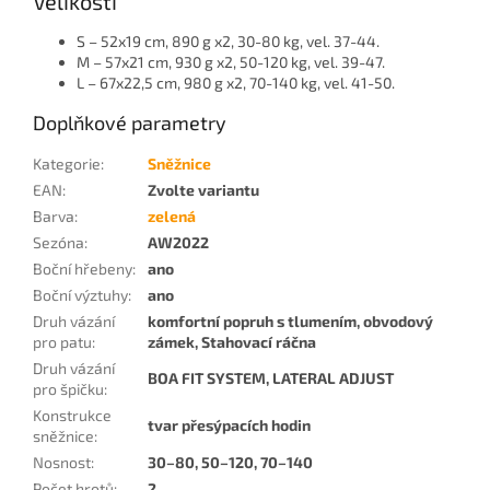
Velikosti
S – 52x19 cm, 890 g x2, 30-80 kg, vel. 37-44.
M – 57x21 cm, 930 g x2, 50-120 kg, vel. 39-47.
L – 67x22,5 cm, 980 g x2, 70-140 kg, vel. 41-50.
Doplňkové parametry
Kategorie
:
Sněžnice
EAN
:
Zvolte variantu
Barva
:
zelená
Sezóna
:
AW2022
Boční hřebeny
:
ano
Boční výztuhy
:
ano
Druh vázání
komfortní popruh s tlumením, obvodový
pro patu
:
zámek, Stahovací ráčna
Druh vázání
BOA FIT SYSTEM, LATERAL ADJUST
pro špičku
:
Konstrukce
tvar přesýpacích hodin
sněžnice
:
Nosnost
:
30–80, 50–120, 70–140
Počet hrotů
:
2