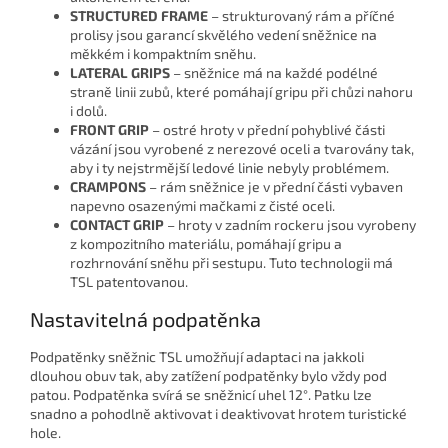
STRUCTURED FRAME
– strukturovaný rám a příčné
prolisy jsou garancí skvělého vedení sněžnice na
měkkém i kompaktním sněhu.
LATERAL GRIPS
– sněžnice má na každé podélné
straně linii zubů, které pomáhají gripu při chůzi nahoru
i dolů.
FRONT GRIP
– ostré hroty v přední pohyblivé části
vázání jsou vyrobené z nerezové oceli a tvarovány tak,
aby i ty nejstrmější ledové linie nebyly problémem.
CRAMPONS
– rám sněžnice je v přední části vybaven
napevno osazenými mačkami z čisté oceli.
CONTACT GRIP
– hroty v zadním rockeru jsou vyrobeny
z kompozitního materiálu, pomáhají gripu a
rozhrnování sněhu při sestupu. Tuto technologii má
TSL patentovanou.
Nastavitelná podpatěnka
Podpatěnky sněžnic TSL umožňují adaptaci na jakkoli
dlouhou obuv tak, aby zatížení podpatěnky bylo vždy pod
patou. Podpatěnka svírá se sněžnicí uhel 12°. Patku lze
snadno a pohodlně aktivovat i deaktivovat hrotem turistické
hole.