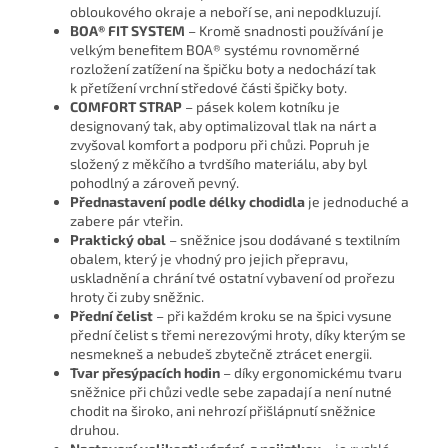
obloukového okraje a neboří se, ani nepodkluzují.
BOA® FIT SYSTEM
– Kromě snadnosti používání je
velkým benefitem BOA® systému rovnoměrné
rozložení zatížení na špičku boty a nedochází tak
k přetížení vrchní středové části špičky boty.
COMFORT STRAP
– pásek kolem kotníku je
designovaný tak, aby optimalizoval tlak na nárt a
zvyšoval komfort a podporu při chůzi. Popruh je
složený z měkčího a tvrdšího materiálu, aby byl
pohodlný a zároveň pevný.
Přednastavení podle délky chodidla
je jednoduché a
zabere pár vteřin.
Praktický obal
– sněžnice jsou dodávané s textilním
obalem, který je vhodný pro jejich přepravu,
uskladnění a chrání tvé ostatní vybavení od prořezu
hroty či zuby sněžnic.
Přední čelist
– při každém kroku se na špici vysune
přední čelist s třemi nerezovými hroty, díky kterým se
nesmekneš a nebudeš zbytečně ztrácet energii.
Tvar přesýpacích hodin
– díky ergonomickému tvaru
sněžnice při chůzi vedle sebe zapadají a není nutné
chodit na široko, ani nehrozí přišlápnutí sněžnice
druhou.