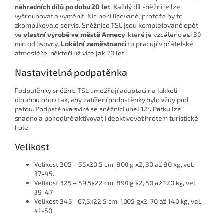
náhradních dílů po dobu 20 let
. Každý díl sněžnice lze
vyšroubovat a vyměnit. Nic není lisované, protože by to
zkomplikovalo servis. Sněžnice TSL jsou kompletované opět
ve
vlastní výrobě ve městě Annecy
, které je vzdáleno asi 30
min od lisovny.
Lokální zaměstnanci
tu pracují v přátelské
atmosféře, někteří už více jak 20 let.
Nastavitelná podpatěnka
Podpatěnky sněžnic TSL umožňují adaptaci na jakkoli
dlouhou obuv tak, aby zatížení podpatěnky bylo vždy pod
patou. Podpatěnka svírá se sněžnicí uhel 12°. Patku lze
snadno a pohodlně aktivovat i deaktivovat hrotem turistické
hole.
Velikost
Velikost 305 – 55x20,5 cm, 800 g x2, 30 až 80 kg, vel.
37-45.
Velikost 325 – 59,5x22 cm, 890 g x2, 50 až 120 kg, vel.
39-47.
Velikost 345 - 67,5x22,5 cm, 1005 gx2, 70 až 140 kg, vel.
41-50.