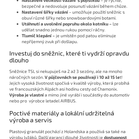
Nastavení velikosti vázání s pojistkou
– je rychlé,
bezpečné a nedovoluje posunutí vázání během chůze.
Nastavení šířky vázání
– umožňuje použití sněžnic s
obuví různé šířky nebo snowboardovými botami.
Utáhnutí a uvolnění popruhu okolo kotníku –
lze
udělat snadno jednou rukou pomocí ráčny.
Tlumič klepání –
je umístěn pod patou eliminuje
nepříjemný zvuk při došlapu.
Investuj do sněžnic, které ti vydrží opravdu
dlouho
Sněžnice TSL si nekupuješ na 2 až 3 sezóny, ale na mnoho
náročných sezón.
V půjčovnách se používají i 10 až 15 le
t!
Jejich vysoká životnost spočívá v kvalitě výroby, která probíhá
ve francouzských Alpách asi hodinu cesty od Chamonix.
Výroba je vlastní
a mimo jiné vyrábí i součástky do automotiv
nebo pro výrobce letadel AIRBUS.
Poctivé materiály a lokální udržitelná
výroba a servis
Plastový granulát pochází z Holandska a používá sa také na
výrobu lyžáků. Další garancí dlouhé životnosti je
dostupnost