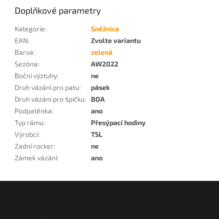
Doplňkové parametry
Kategorie
:
Sněžnice
EAN
:
Zvolte variantu
Barva
:
zelená
Sezóna
:
AW2022
Boční výztuhy
:
ne
Druh vázání pro patu
:
pásek
Druh vázání pro špičku
:
BOA
Podpatěnka
:
ano
Typ rámu
:
Přesýpací hodiny
Výrobci
:
TSL
Zadní rocker
:
ne
Zámek vázání
:
ano
Z
á
p
a
Informace pro vás