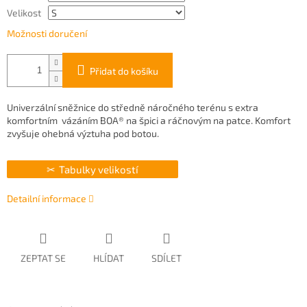
Velikost
Možnosti doručení
Přidat do košíku
Univerzální sněžnice do středně náročného terénu s extra
komfortním vázáním BOA® na špici a ráčnovým na patce. Komfort
zvyšuje ohebná výztuha pod botou.
Tabulky velikostí
Detailní informace
ZEPTAT SE
HLÍDAT
SDÍLET