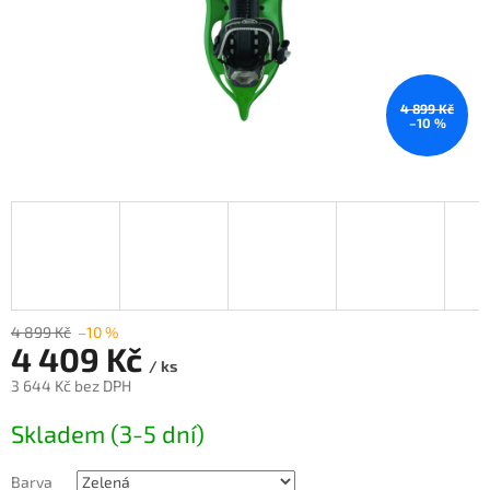
4 899 Kč
–10 %
4 899 Kč
–10 %
4 409 Kč
/ ks
3 644 Kč bez DPH
Měrná
Skladem (3-5 dní)
cena:
Barva