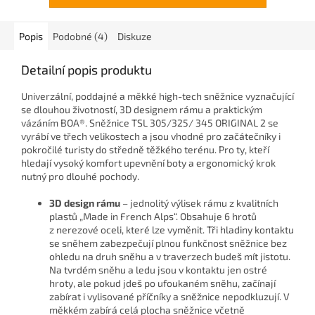
Popis
Podobné (4)
Diskuze
Detailní popis produktu
Univerzální, poddajné a měkké high-tech sněžnice vyznačující
se dlouhou životností, 3D designem rámu a praktickým
vázáním BOA®. Sněžnice TSL 305/325/ 345 ORIGINAL 2 se
vyrábí ve třech velikostech a jsou vhodné pro začátečníky i
pokročilé turisty do středně těžkého terénu. Pro ty, kteří
hledají vysoký komfort upevnění boty a ergonomický krok
nutný pro dlouhé pochody.
3D design rámu
– jednolitý výlisek rámu z kvalitních
plastů „Made in French Alps“. Obsahuje 6 hrotů
z nerezové oceli, které lze vyměnit. Tři hladiny kontaktu
se sněhem zabezpečují plnou funkčnost sněžnice bez
ohledu na druh sněhu a v traverzech budeš mít jistotu.
Na tvrdém sněhu a ledu jsou v kontaktu jen ostré
hroty, ale pokud jdeš po ufoukaném sněhu, začínají
zabírat i vylisované příčníky a sněžnice nepodkluzují. V
měkkém zabírá celá plocha sněžnice včetně