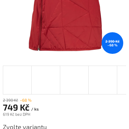
2 390 Kč
–68 %
2 390 Kč
–68 %
749 Kč
/ ks
619 Kč bez DPH
Měrná
Zvolte variantu
cena: