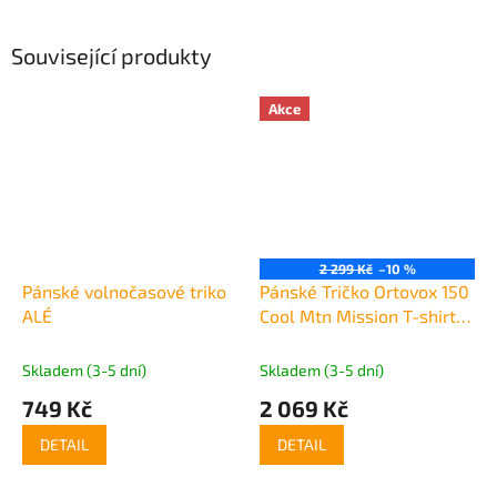
Související produkty
Akce
2 299 Kč
–10 %
Pánské volnočasové triko
Pánské Tričko Ortovox 150
ALÉ
Cool Mtn Mission T-shirt
Men's
Skladem (3-5 dní)
Skladem (3-5 dní)
749 Kč
2 069 Kč
DETAIL
DETAIL