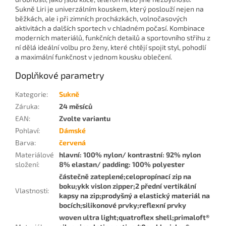
Sukně Liri je univerzálním kouskem, který poslouží nejen na
běžkách, ale i při zimních procházkách, volnočasových
aktivitách a dalších sportech v chladném počasí. Kombinace
moderních materiálů, funkčních detailů a sportovního střihu z
ní dělá ideální volbu pro ženy, které chtějí spojit styl, pohodlí
a maximální funkčnost v jednom kousku oblečení.
Doplňkové parametry
Kategorie
:
Sukně
Záruka
:
24 měsíců
EAN
:
Zvolte variantu
Pohlaví
:
Dámské
Barva
:
červená
Materiálové
hlavní: 100% nylon/ kontrastní: 92% nylon
složení
:
8% elastan/ padding: 100% polyester
částečně zateplené;celopropínací zip na
boku;ykk vislon zipper;2 přední vertikální
Vlastnosti
:
kapsy na zip;prodyšný a elastický materiál na
bocích;silikonové prvky;reflexní prvky
woven ultra light;quatroflex shell;primaloft®