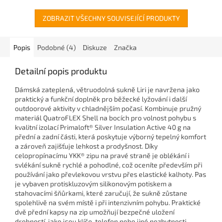
ZOBRAZIT VŠECHNY SOUVISEJÍCÍ PRODUKTY
Popis
Podobné (4)
Diskuze
Značka
Detailní popis produktu
Dámská zateplená, větruodolná sukně Liri je navržena jako
praktický a funkční doplněk pro běžecké lyžování i další
outdoorové aktivity v chladnějším počasí. Kombinuje pružný
materiál QuatroFLEX Shell na bocích pro volnost pohybu s
kvalitní izolací Primaloft® Silver Insulation Active 40 g na
přední a zadní části, která poskytuje výborný tepelný komfort
a zároveň zajišťuje lehkost a prodyšnost. Díky
celopropínacímu YKK® zipu na pravé straně je oblékání i
svlékání sukně rychlé a pohodlné, což oceníte především při
používání jako převlekovou vrstvu přes elastické kalhoty. Pas
je vybaven protiskluzovým silikonovým potiskem a
stahovacími šňůrkami, které zaručují, že sukně zůstane
spolehlivě na svém místě i při intenzivním pohybu. Praktické
dvě přední kapsy na zip umožňují bezpečné uložení
drobností, jako jsou klíče, telefon nebo jiné nezbytnosti.