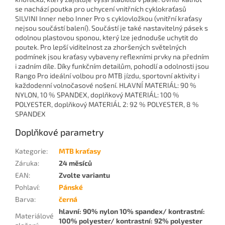
se nachází poutka pro uchycení vnitřních cyklokraťasů
SILVINI Inner nebo Inner Pro s cyklovložkou (vnitřní kraťasy
nejsou součástí balení). Součástí je také nastavitelný pásek s
odolnou plastovou sponou, který lze jednoduše uchytit do
poutek. Pro lepší viditelnost za zhoršených světelných
podmínek jsou kraťasy vybaveny reflexními prvky na předním
i zadním díle. Díky funkčním detailům, pohodlí a odolnosti jsou
Rango Pro ideální volbou pro MTB jízdu, sportovní aktivity i
každodenní volnočasové nošení. HLAVNÍ MATERIÁL: 90 %
NYLON, 10 % SPANDEX, doplňkový MATERIÁL: 100 %
POLYESTER, doplňkový MATERIÁL 2: 92 % POLYESTER, 8 %
SPANDEX
Doplňkové parametry
Kategorie
:
MTB kraťasy
Záruka
:
24 měsíců
EAN
:
Zvolte variantu
Pohlaví
:
Pánské
Barva
:
černá
hlavní: 90% nylon 10% spandex/ kontrastní:
Materiálové
100% polyester/ kontrastní: 92% polyester