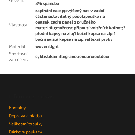
složení
:
8% spandex
zapínání na zip;zvýšený pas v zadní
části;nastavitelný pásek;poutka na
opasek;zadní panel z pružného
Vlastnosti
:
materiálu;možnost připnutí vnitřních kalhot;2
přední kapsy na zip;1 boční kapsa na zip;1
boční svislá kapsa na zip;reflexní prvky
Materiál
:
woven light
Sportovní
cyklistika;mtb;gravel;enduro;outdoor
zaměření
:
Z
á
p
a
Informace pro vás
t
Kontakty
í
Doprava a platba
Velikostní tabulky
Dárkové poukazy