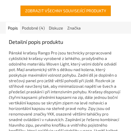
ZOBRAZIT VŠECHNY SOUVISEJÍCÍ PRODUKTY
Popis
Podobné (4)
Diskuze
Značka
Detailní popis produktu
Pánské kraťasy Rango Pro jsou technicky propracované
cyklistické kraťasy vyrobené z lehkého, prodyšného a
odolného materiálu Woven Light, který velmi dobře odvádí
pot. Mají anatomický střih s délkou nad kolena, který
poskytuje maximální volnost pohybu. Zadní díl je doplněn o
strečový panel pro ještě větší pohodlí při jízdě. Rozkrok je
střihově navržený tak, aby minimalizoval napětí ve švech a
předešel praskání i při intenzivním pohybu. Kraťasy disponují
čtyřmi kapsami: předními kapsami na zip, dále jednou boční
vertikální kapsou se skrytým zipem na levé nohavici a
horizontální kapsou na stehně pravé nohy. Zipy jsou od
renomované značky YKK, osazené většími taháčky pro
snadné ovládání i v rukavicích. Zapínání je řešeno kombinací
hlavního zipu, pevného knoflíku a vnitřního pojistného
knoflíčku, který zajišťuje vyšší stabilitu v pase. Uvnitř kalhot