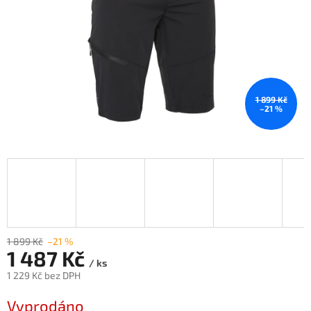
1 899 Kč
–21 %
1 899 Kč
–21 %
1 487 Kč
/ ks
1 229 Kč bez DPH
Měrná
Vyprodáno
cena: