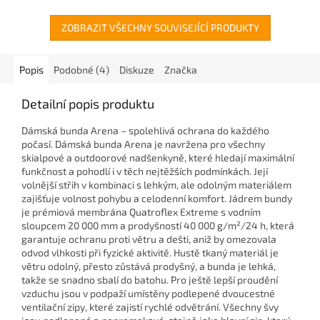
ZOBRAZIT VŠECHNY SOUVISEJÍCÍ PRODUKTY
Popis
Podobné (4)
Diskuze
Značka
Detailní popis produktu
Dámská bunda Arena – spolehlivá ochrana do každého
počasí. Dámská bunda Arena je navržena pro všechny
skialpové a outdoorové nadšenkyně, které hledají maximální
funkčnost a pohodlí i v těch nejtěžších podmínkách. Její
volnější střih v kombinaci s lehkým, ale odolným materiálem
zajišťuje volnost pohybu a celodenní komfort. Jádrem bundy
je prémiová membrána Quatroflex Extreme s vodním
sloupcem 20 000 mm a prodyšností 40 000 g/m²/24 h, která
garantuje ochranu proti větru a dešti, aniž by omezovala
odvod vlhkosti při fyzické aktivitě. Hustě tkaný materiál je
větru odolný, přesto zůstává prodyšný, a bunda je lehká,
takže se snadno sbalí do batohu. Pro ještě lepší proudění
vzduchu jsou v podpaží umístěny podlepené dvoucestné
ventilační zipy, které zajistí rychlé odvětrání. Všechny švy