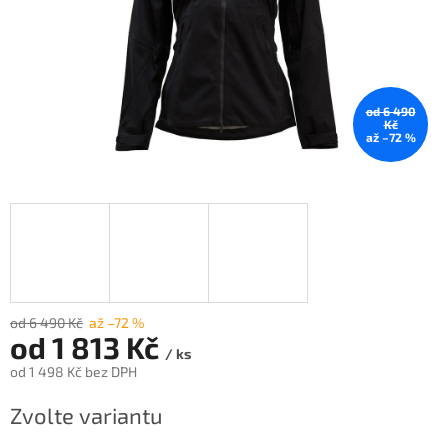
od 6 490
Kč
až –72 %
od 6 490 Kč
až –72 %
od
1 813 Kč
/ ks
od
1 498 Kč
bez DPH
Měrná
Zvolte variantu
cena: