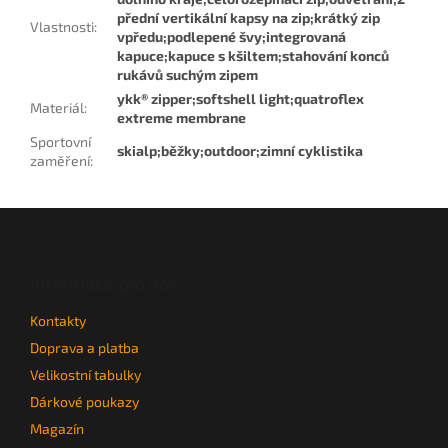
přední vertikální kapsy na zip;krátký zip
Vlastnosti
:
vpředu;podlepené švy;integrovaná
kapuce;kapuce s kšiltem;stahování konců
rukávů suchým zipem
ykk® zipper;softshell light;quatroflex
Materiál
:
extreme membrane
Sportovní
skialp;běžky;outdoor;zimní cyklistika
zaměření
:
Z
á
p
a
Informace pro vás
t
Kontakty
í
Doprava a platba
Velikostní tabulky
Dárkové poukazy
Magazín