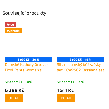
Související produkty
Akce
Výprodej
8 999 Kč
–30 %
2 990 Kč
–49 %
Dámské Kalhoty Ortovox
Silvini dámský běžkařský
Pizol Pants Women's
set XCW2502 Cassiana set
Skladem (3-5 dní)
Skladem (3-5 dní)
6 299 Kč
1 511 Kč
DETAIL
DETAIL