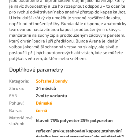
jsou podlepené a nepromokavé, stejně jako hlavní zip, který
je navíc dvoucestný a lze ho rozepnout odspodu – to oceníte
pro rychlé odvětrávání nebo snadný přístup do kapes kalhot.
U krku další krátký zip umožňuje snadné rozšíření dekoltu,
například při nošení přilby. Bunda dále disponuje anatomicky
tvarovanou nastavitelnou kapucí, prodlouženými rukávy s
manžetami na suchý zip a prodlouženým zádovým panelem,
který chrání bedra i při předklonu. Bunda Arena je ideální
volbou jako vnější ochranná vrstva na skialpy, ale skvěle
poslouží i při jiných outdoorových aktivitách, kde se můžete
potýkat s větrem, deštěm nebo sněhem.
Doplňkové parametry
Kategorie
:
Softshell bundy
Záruka
:
24 měsíců
EAN
:
Zvolte variantu
Pohlaví
:
Dámské
Barva
:
černá
Materiálové
hlavní: 75% polyester 25% polyuretan
složení
:
reflexní prvky;stahování kapuce;stahování
dolního kraje;celorozepínací zip;odvětrání;2