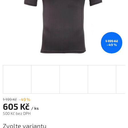
1 199 Kč
–49 %
1 199 Kč
–49 %
605 Kč
/ ks
500 Kč bez DPH
Měrná
Zvolte variantu
cena: