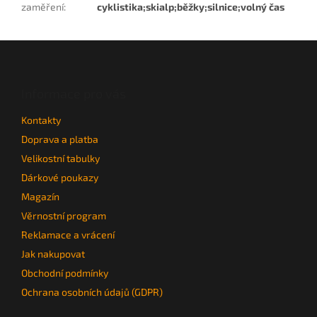
zaměření
:
cyklistika;skialp;běžky;silnice;volný čas
Z
á
p
a
Informace pro vás
t
Kontakty
í
Doprava a platba
Velikostní tabulky
Dárkové poukazy
Magazín
Věrnostní program
Reklamace a vrácení
Jak nakupovat
Obchodní podmínky
Ochrana osobních údajů (GDPR)