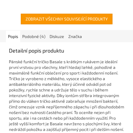
ZOBRAZIT VŠECHNY SOUVISEJÍCÍ PRODUKTY
Popis
Podobné (4)
Diskuze
Značka
Detailní popis produktu
Pánské funkční tričko Basale s krátkým rukávem je ideální
první vrstvou pro všechny, kteří hledají lehké, pohodlné a
maximálně funkční oblečení pro sport i každodenní nošení.
Tričko je vyrobeno z měkkého, vysoce elastického a
antibakteriálního materiálu, který účinně odvádí pot od
pokožky, rychle schne a udržuje tělo v suchu i během
intenzivní fyzické aktivity. Díky iontům stříbra integrovaným
přímo do vláken tričko aktivně zabraňuje množení bakterií,
čímž omezuje vznik nepříjemného zápachu i při dlouhodobém
nošení bez nutnosti častého praní. To oceníte nejen při
sportu, ale i na cestách nebo při každodenním využití. Pro
ještě vyšší komfort je Basale navrženo s plochými švy, které
nedráždí pokožku a zajišťují příjemný pocit i při delším nošení.