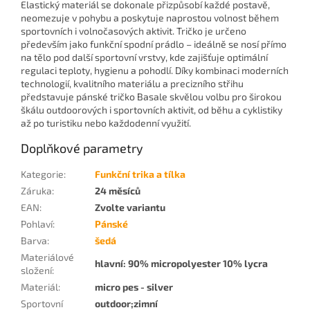
Elastický materiál se dokonale přizpůsobí každé postavě,
neomezuje v pohybu a poskytuje naprostou volnost během
sportovních i volnočasových aktivit. Tričko je určeno
především jako funkční spodní prádlo – ideálně se nosí přímo
na tělo pod další sportovní vrstvy, kde zajišťuje optimální
regulaci teploty, hygienu a pohodlí. Díky kombinaci moderních
technologií, kvalitního materiálu a precizního střihu
představuje pánské tričko Basale skvělou volbu pro širokou
škálu outdoorových i sportovních aktivit, od běhu a cyklistiky
až po turistiku nebo každodenní využití.
Doplňkové parametry
Kategorie
:
Funkční trika a tílka
Záruka
:
24 měsíců
EAN
:
Zvolte variantu
Pohlaví
:
Pánské
Barva
:
šedá
Materiálové
hlavní: 90% micropolyester 10% lycra
složení
:
Materiál
:
micro pes - silver
Sportovní
outdoor;zimní