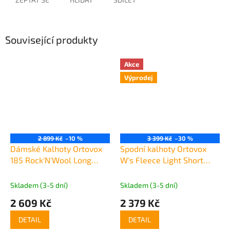
Související produkty
Akce
Výprodej
2 899 Kč
–10 %
3 399 Kč
–30 %
Dámské Kalhoty Ortovox
Spodní kalhoty Ortovox
185 Rock'N'Wool Long
W's Fleece Light Short
Pants Women's
Pants
Skladem (3-5 dní)
Skladem (3-5 dní)
2 609 Kč
2 379 Kč
DETAIL
DETAIL