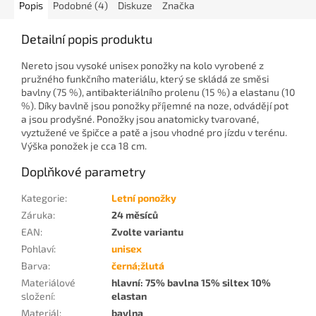
Popis
Podobné (4)
Diskuze
Značka
Detailní popis produktu
Nereto jsou vysoké unisex ponožky na kolo vyrobené z
pružného funkčního materiálu, který se skládá ze směsi
bavlny (75 %), antibakteriálního prolenu (15 %) a elastanu (10
%). Díky bavlně jsou ponožky příjemné na noze, odvádějí pot
a jsou prodyšné. Ponožky jsou anatomicky tvarované,
vyztužené ve špičce a patě a jsou vhodné pro jízdu v terénu.
Výška ponožek je cca 18 cm.
Doplňkové parametry
Kategorie
:
Letní ponožky
Záruka
:
24 měsíců
EAN
:
Zvolte variantu
Pohlaví
:
unisex
Barva
:
černá;žlutá
Materiálové
hlavní: 75% bavlna 15% siltex 10%
složení
:
elastan
Materiál
:
bavlna