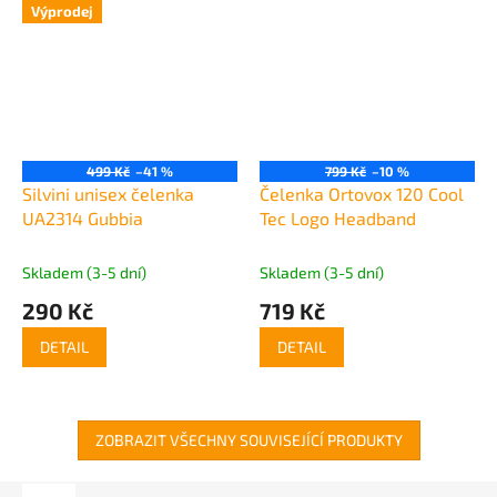
Výprodej
499 Kč
–41 %
799 Kč
–10 %
Silvini unisex čelenka
Čelenka Ortovox 120 Cool
UA2314 Gubbia
Tec Logo Headband
Skladem (3-5 dní)
Skladem (3-5 dní)
290 Kč
719 Kč
DETAIL
DETAIL
ZOBRAZIT VŠECHNY SOUVISEJÍCÍ PRODUKTY