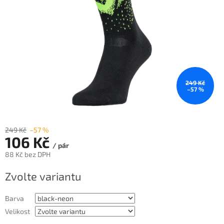
249 Kč
–57 %
249 Kč
–57 %
106 Kč
/ pár
88 Kč bez DPH
Měrná
Zvolte variantu
cena:
Barva
Velikost