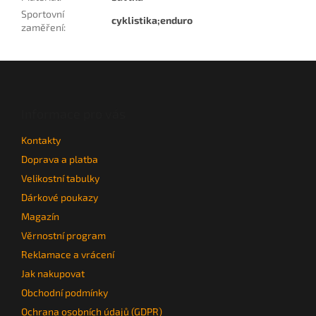
Sportovní
cyklistika;enduro
zaměření
:
Z
á
p
a
Informace pro vás
t
Kontakty
í
Doprava a platba
Velikostní tabulky
Dárkové poukazy
Magazín
Věrnostní program
Reklamace a vrácení
Jak nakupovat
Obchodní podmínky
Ochrana osobních údajů (GDPR)