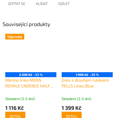
ZEPTAT SE
HLÍDAT
SDÍLET
Související produkty
Výprodej
2 390 Kč
–53 %
1 990 Kč
–29 %
Merino triko MONS
Dres s dlouhým rukávem
ROYALE CADENCE HALF
PELLS Lines Blue
ZIP terrazzo
Skladem (3-5 dní)
Skladem (3-5 dní)
1 116 Kč
1 399 Kč
DETAIL
DETAIL