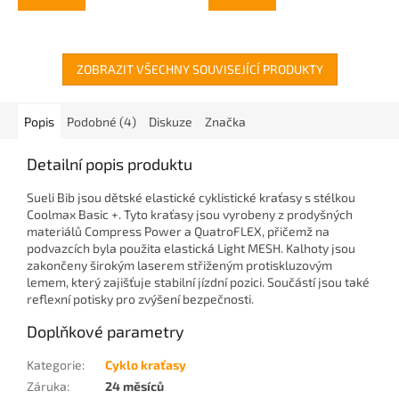
ZOBRAZIT VŠECHNY SOUVISEJÍCÍ PRODUKTY
Popis
Podobné (4)
Diskuze
Značka
Detailní popis produktu
Sueli Bib jsou dětské elastické cyklistické kraťasy s stélkou
Coolmax Basic +. Tyto kraťasy jsou vyrobeny z prodyšných
materiálů Compress Power a QuatroFLEX, přičemž na
podvazcích byla použita elastická Light MESH. Kalhoty jsou
zakončeny širokým laserem střiženým protiskluzovým
lemem, který zajišťuje stabilní jízdní pozici. Součástí jsou také
reflexní potisky pro zvýšení bezpečnosti.
Doplňkové parametry
Kategorie
:
Cyklo kraťasy
Záruka
:
24 měsíců