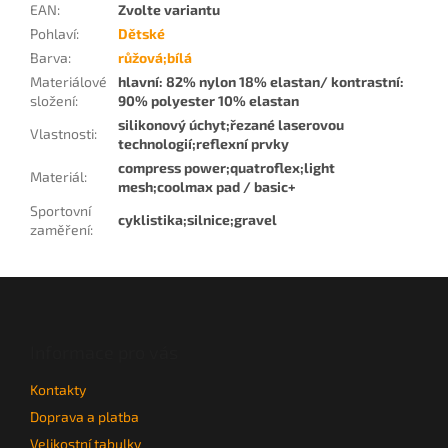
EAN
:
Zvolte variantu
Pohlaví
:
Dětské
Barva
:
růžová;bílá
Materiálové
hlavní: 82% nylon 18% elastan/ kontrastní:
složení
:
90% polyester 10% elastan
silikonový úchyt;řezané laserovou
Vlastnosti
:
technologií;reflexní prvky
compress power;quatroflex;light
Materiál
:
mesh;coolmax pad / basic+
Sportovní
cyklistika;silnice;gravel
zaměření
:
Z
á
p
a
Informace pro vás
t
Kontakty
í
Doprava a platba
Velikostní tabulky