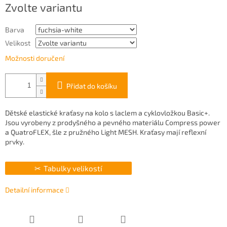
Zvolte variantu
cena:
Barva
Velikost
Možnosti doručení
Přidat do košíku
Dětské elastické kraťasy na kolo s laclem a cyklovložkou Basic+.
Jsou vyrobeny z prodyšného a pevného materiálu Compress power
a QuatroFLEX, šle z pružného Light MESH. Kraťasy mají reflexní
prvky.
Tabulky velikostí
Detailní informace