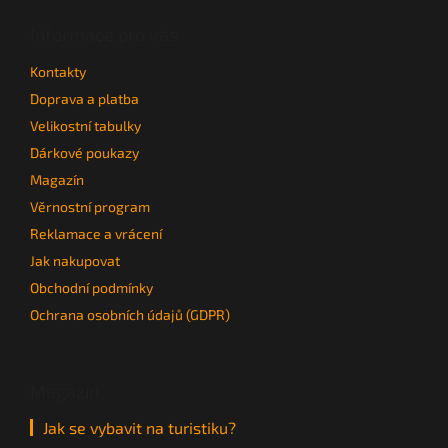
p
a
Informace pro vás
t
Kontakty
í
Doprava a platba
Velikostní tabulky
Dárkové poukazy
Magazín
Věrnostní program
Reklamace a vrácení
Jak nakupovat
Obchodní podmínky
Ochrana osobních údajů (GDPR)
Magazín
Jak se vybavit na turistiku?