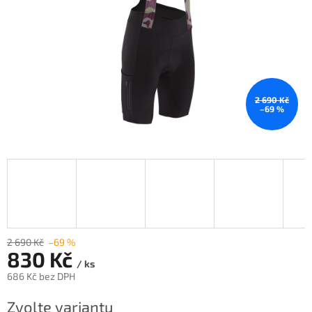
2 690 Kč
–69 %
2 690 Kč
–69 %
830 Kč
/ ks
686 Kč bez DPH
Měrná
Zvolte variantu
cena: