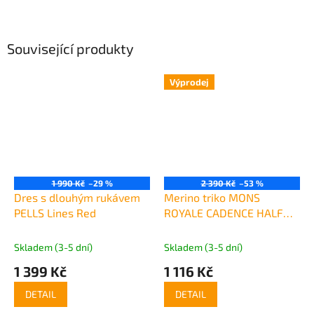
Související produkty
Výprodej
1 990 Kč
–29 %
2 390 Kč
–53 %
Dres s dlouhým rukávem
Merino triko MONS
PELLS Lines Red
ROYALE CADENCE HALF
ZIP terrazzo
Skladem (3-5 dní)
Skladem (3-5 dní)
1 399 Kč
1 116 Kč
DETAIL
DETAIL