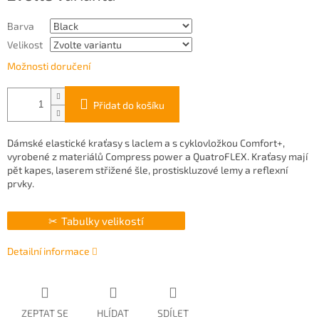
Barva
Velikost
Možnosti doručení
Přidat do košíku
Dámské elastické kraťasy s laclem a s cyklovložkou Comfort+,
vyrobené z materiálů Compress power a QuatroFLEX. Kraťasy mají
pět kapes, laserem střižené šle, prostiskluzové lemy a reflexní
prvky.
Tabulky velikostí
Detailní informace
ZEPTAT SE
HLÍDAT
SDÍLET