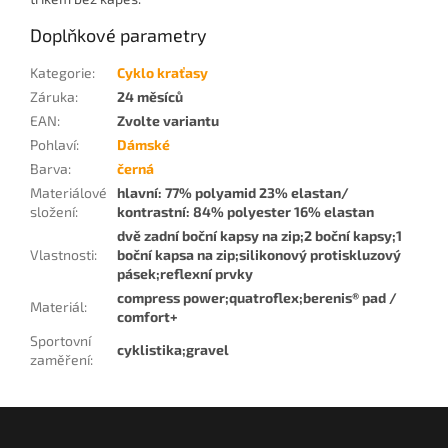
Doplňkové parametry
Kategorie
:
Cyklo kraťasy
Záruka
:
24 měsíců
EAN
:
Zvolte variantu
Pohlaví
:
Dámské
Barva
:
černá
Materiálové
hlavní: 77% polyamid 23% elastan/
složení
:
kontrastní: 84% polyester 16% elastan
dvě zadní boční kapsy na zip;2 boční kapsy;1
Vlastnosti
:
boční kapsa na zip;silikonový protiskluzový
pásek;reflexní prvky
compress power;quatroflex;berenis® pad /
Materiál
:
comfort+
Sportovní
cyklistika;gravel
zaměření
:
Z
á