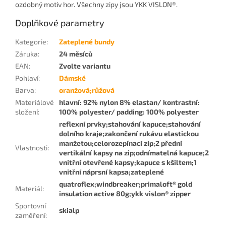
ozdobný motiv hor. Všechny zipy jsou YKK VISLON®.
Doplňkové parametry
Kategorie
:
Zateplené bundy
Záruka
:
24 měsíců
EAN
:
Zvolte variantu
Pohlaví
:
Dámské
Barva
:
oranžová;růžová
Materiálové
hlavní: 92% nylon 8% elastan/ kontrastní:
složení
:
100% polyester/ padding: 100% polyester
reflexní prvky;stahování kapuce;stahování
dolního kraje;zakončení rukávu elastickou
manžetou;celorozepínací zip;2 přední
Vlastnosti
:
vertikální kapsy na zip;odnímatelná kapuce;2
vnitřní otevřené kapsy;kapuce s kšiltem;1
vnitřní náprsní kapsa;zateplené
quatroflex;windbreaker;primaloft® gold
Materiál
:
insulation active 80g;ykk vislon® zipper
Sportovní
skialp
zaměření
: