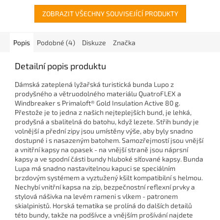
ZOBRAZIT VŠECHNY SOUVISEJÍCÍ PRODUKTY
Popis
Podobné (4)
Diskuze
Značka
Detailní popis produktu
Dámská zateplená lyžařská turistická bunda Lupo z
prodyšného a větruodolného materiálu QuatroFLEX a
Windbreaker s Primaloft® Gold Insulation Active 80 g.
Přestože je to jedna z našich nejteplejších bund, je lehká,
prodyšná a sbalitelná do batohu, když lezete. Střih bundy je
volnější a přední zipy jsou umístěny výše, aby byly snadno
dostupné i s nasazeným batohem. Samozřejmostí jsou vnější
a vnitřní kapsy na opasek - na vnější straně jsou náprsní
kapsy a ve spodní části bundy hluboké síťované kapsy. Bunda
Lupa má snadno nastavitelnou kapuci se speciálním
brzdovým systémem a vyztužený kšilt kompatibilní s helmou.
Nechybí vnitřní kapsa na zip, bezpečnostní reflexní prvky a
stylová nášivka na levém rameni s vlkem - patronem
skialpinistů. Horská tematika se prolíná do dalších detailů
této bundy, takže na podšívce a vnějším prošívání najdete