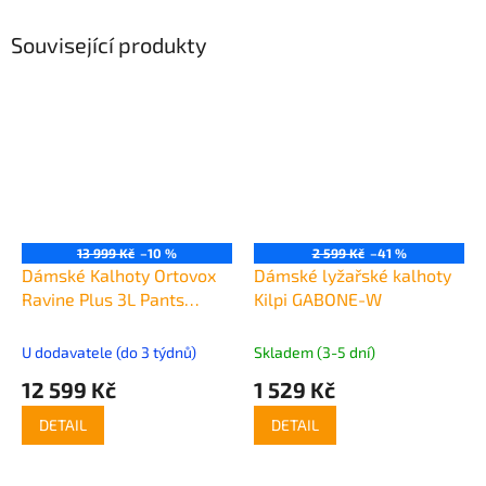
Související produkty
13 999 Kč
–10 %
2 599 Kč
–41 %
Dámské Kalhoty Ortovox
Dámské lyžařské kalhoty
Ravine Plus 3L Pants
Kilpi GABONE-W
Women's
U dodavatele (do 3 týdnů)
Skladem (3-5 dní)
12 599 Kč
1 529 Kč
DETAIL
DETAIL