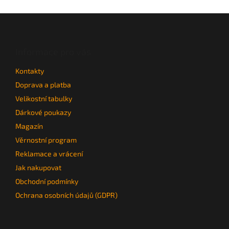
Z
á
p
a
Informace pro vás
t
Kontakty
í
Doprava a platba
Velikostní tabulky
Dárkové poukazy
Magazín
Věrnostní program
Reklamace a vrácení
Jak nakupovat
Obchodní podmínky
Ochrana osobních údajů (GDPR)