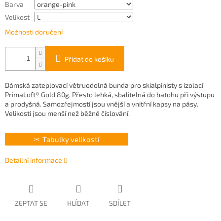
Barva
Velikost
Možnosti doručení
Přidat do košíku
Dámská zateplovací větruodolná bunda pro skialpinisty s izolací
PrimaLoft® Gold 80g. Přesto lehká, sbalitelná do batohu při výstupu
a prodyšná. Samozřejmostí jsou vnější a vnitřní kapsy na pásy.
Velikosti jsou menší než běžné číslování.
Tabulky velikostí
Detailní informace
ZEPTAT SE
HLÍDAT
SDÍLET