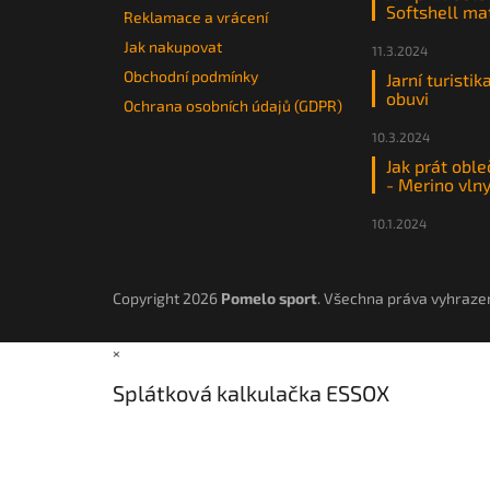
Softshell ma
Reklamace a vrácení
Jak nakupovat
11.3.2024
Obchodní podmínky
Jarní turistik
obuvi
Ochrana osobních údajů (GDPR)
10.3.2024
Jak prát oble
- Merino vln
10.1.2024
Copyright 2026
Pomelo sport
. Všechna práva vyhraze
×
Splátková kalkulačka ESSOX