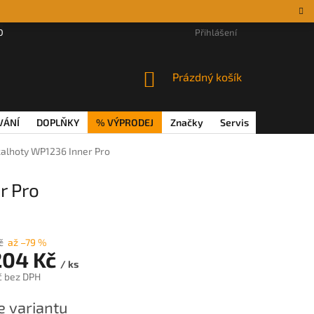
DÁRKOVÉ POUKAZY
MAGAZÍN
VĚRNOSTNÍ PROGRAM
Přihlášení
REKL
NÁKUPNÍ
Prázdný košík
KOŠÍK
VÁNÍ
DOPLŇKY
% VÝPRODEJ
Značky
Servis
Magazín
 kalhoty WP1236 Inner Pro
r Pro
č
až –79 %
204 Kč
/ ks
č
bez DPH
e variantu