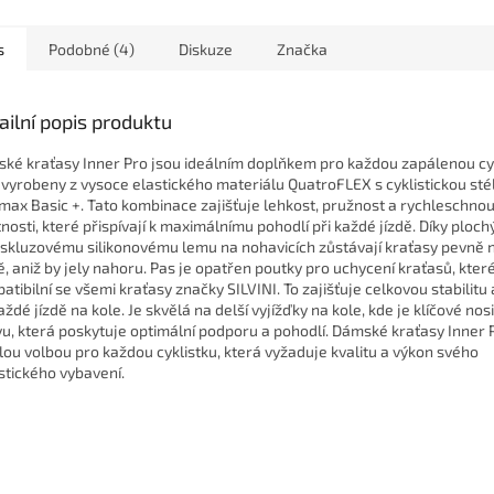
s
Podobné (4)
Diskuze
Značka
ailní popis produktu
ké kraťasy Inner Pro jsou ideálním doplňkem pro každou zapálenou cyk
 vyrobeny z vysoce elastického materiálu QuatroFLEX s cyklistickou sté
max Basic +. Tato kombinace zajišťuje lehkost, pružnost a rychleschnou
tnosti, které přispívají k maximálnímu pohodlí při každé jízdě. Díky plo
iskluzovému silikonovému lemu na nohavicích zůstávají kraťasy pevně
ě, aniž by jely nahoru. Pas je opatřen poutky pro uchycení kraťasů, kter
atibilní se všemi kraťasy značky SILVINI. To zajišťuje celkovou stabilitu 
aždé jízdě na kole. Je skvělá na delší vyjížďky na kole, kde je klíčové nos
vu, která poskytuje optimální podporu a pohodlí. Dámské kraťasy Inner 
lou volbou pro každou cyklistku, která vyžaduje kvalitu a výkon svého
istického vybavení.