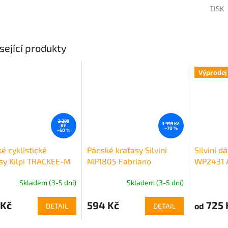
TISK
sející produkty
Výprodej
2 299
1 999 Kč
Kč
–70 %
–60 %
é cyklistické
Pánské kraťasy Silvini
Silvini d
sy Kilpi TRACKEE-M
MP1805 Fabriano
WP2431 
Skladem (3-5 dní)
Skladem (3-5 dní)
 Kč
594 Kč
725 
od
DETAIL
DETAIL