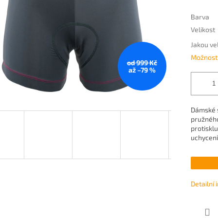
Barva
Velikost
Jakou ve
Možnosti
od 999 Kč
až –79 %
Dámské s
pružného
protiskl
uchycení
Detailní