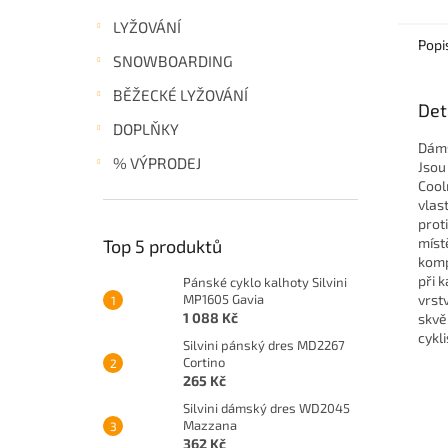
LYŽOVÁNÍ
Popi
SNOWBOARDING
BĚŽECKÉ LYŽOVÁNÍ
Det
DOPLŇKY
Dáms
% VÝPRODEJ
Jsou
Cool
vlas
prot
míst
Top 5 produktů
komp
při k
Pánské cyklo kalhoty Silvini
MP1605 Gavia
vrst
1 088 Kč
skvě
cykl
Silvini pánský dres MD2267
Cortino
265 Kč
Silvini dámský dres WD2045
Mazzana
362 Kč