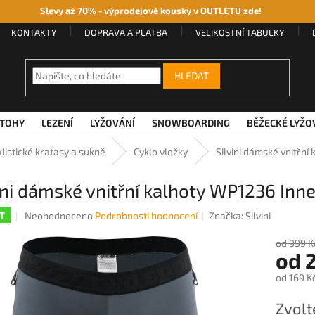
Slevy až 70% - výprodejové kousky v OUTLETU zde!
KONTAKTY
DOPRAVA A PLATBA
VELIKOSTNÍ TABULKY
HLEDAT
TOHY
LEZENÍ
LYŽOVÁNÍ
SNOWBOARDING
BĚŽECKÉ LYŽO
listické kraťasy a sukně
Cyklo vložky
Silvini dámské vnitřní
ini dámské vnitřní kalhoty WP1236 Inne
Průměrné
Neohodnoceno
Podrobnosti hodnocení
Značka:
Silvini
T
hodnocení
produktu
od 999 K
od
je
0,0
od
169 K
z
5
Měrná
Zvolt
hvězdiček.
cena: