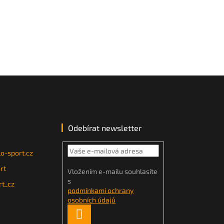
Odebírat newsletter
o-sport.cz
rt
Vložením e-mailu souhlasíte
s
t_cz
podmínkami ochrany
osobních údajů
PŘIHLÁSIT