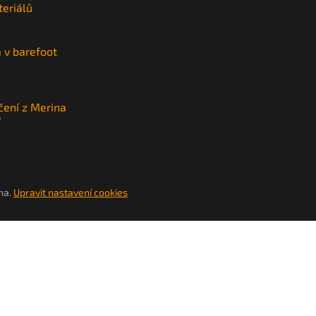
teriálů
a v barefoot
čení z Merina
y
na.
Upravit nastavení cookies