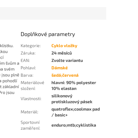
Doplňkové parametry
listku.
Kategorie
:
Cyklo vložky
lkou
Záruka
:
24 měsíců
cí
EAN
:
Zvolte variantu
chým švům a
Pohlaví
:
Dámské
 na svém
é jsou plně
Barva
:
šedá;červená
a pohodlí
Materiálové
hlavní: 90% polyester
it základní
složení
:
10% elastan
Pro jsou
silikonový
Vlastnosti
:
protiskluzový pásek
quatroflex;coolmax pad
Materiál
:
/ basic+
Sportovní
enduro;mtb;cyklistika
zaměření
: