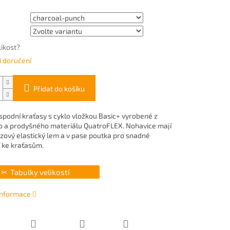
likost?
 doručení
Přidat do košíku
podní kraťasy s cyklo vložkou Basic+ vyrobené z
 a prodyšného materiálu QuatroFLEX. Nohavice mají
uzový elastický lem a v pase poutka pro snadné
 ke kraťasům.
Tabulky velikostí
 informace