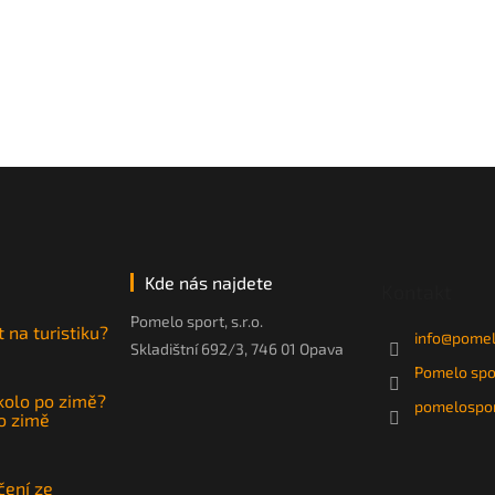
Kde nás najdete
Kontakt
Pomelo sport, s.r.o.
t na turistiku?
info
@
pomel
Skladištní 692/3, 746 01 Opava
Pomelo spo
 kolo po zimě?
pomelospor
po zimě
čení ze