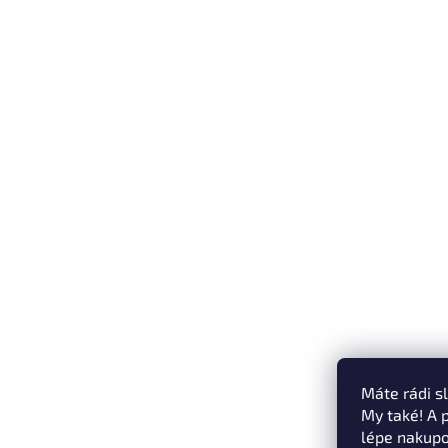
Máte rádi s
My také! A 
lépe nakupo