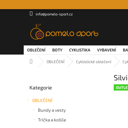
Přejít
na
obsah
info@pomelo-sport.cz
OBLEČENÍ
BOTY
CYKLISTIKA
VYBAVENÍ
BA
Domů
OBLEČENÍ
Cyklistické oblečení
Cyk
P
Silv
o
Přeskočit
s
Kategorie
kategorie
OUTLE
t
r
OBLEČENÍ
a
n
Bundy a vesty
n
Trička a košile
í
p