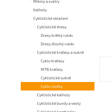
Mikiny a svetry
a
Kalhoty
n
e
Cyklistické oblečení
l
Cyklistické dresy
Dresy krátký rukáv
Dresy dlouhý rukáv
Cyklistické kraťasy a sukně
Cyklo kraťasy
MTB kraťasy
Cyklistické sukně
Cyklo vložky
Cyklistické kalhoty
Cyklistické bundy a vesty
Cyklistické kombinézy