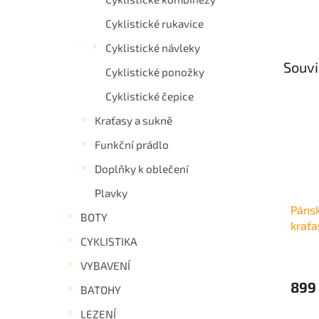
Cyklistické rukavice
Cyklistické návleky
Souvi
Cyklistické ponožky
Cyklistické čepice
Kraťasy a sukně
Funkční prádlo
Doplňky k oblečení
Plavky
Pánsk
BOTY
kraťa
CYKLISTIKA
VYBAVENÍ
899
BATOHY
LEZENÍ