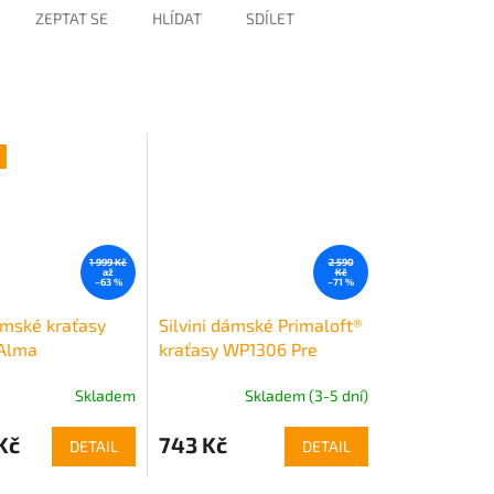
ZEPTAT SE
HLÍDAT
SDÍLET
1 999 Kč
2 590
až
Kč
–63 %
–71 %
ámské kraťasy
Silvini dámské Primaloft®
Alma
kraťasy WP1306 Pre
Skladem
Skladem (3-5 dní)
Kč
743 Kč
DETAIL
DETAIL