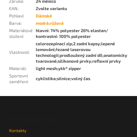
Záruka
:
24 měsíců
EAN
:
Zvolte variantu
Pohlaví
:
Dámské
Barva
:
modrá;růžová
Materiálové
hlavní: 74% polyester 26% elastan/
složení
:
kontrastní: 100% polyester
celorozepínací zip;2 zadní kapsy;lepené
lemování;řezané laserovou
Vlastnosti
:
technologií;prodloužený zadní díl;anatomicky
tvarované;silikonové prvky;reflexní prvky
Materiál
:
light mesh;ykk® zipper
Sportovní
cyklistika;silnice;volný čas
zaměření
:
Z
á
p
a
Informace pro vás
t
Kontakty
í