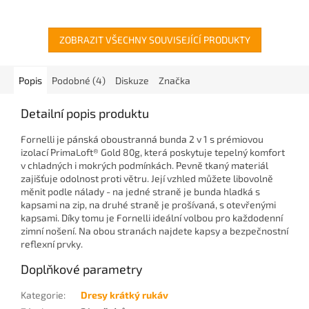
ZOBRAZIT VŠECHNY SOUVISEJÍCÍ PRODUKTY
Popis
Podobné (4)
Diskuze
Značka
Detailní popis produktu
Fornelli je pánská oboustranná bunda 2 v 1 s prémiovou
izolací PrimaLoft® Gold 80g, která poskytuje tepelný komfort
v chladných i mokrých podmínkách. Pevně ​​tkaný materiál
zajišťuje odolnost proti větru. Její vzhled můžete libovolně
měnit podle nálady - na jedné straně je bunda hladká s
kapsami na zip, na druhé straně je prošívaná, s otevřenými
kapsami. Díky tomu je Fornelli ideální volbou pro každodenní
zimní nošení. Na obou stranách najdete kapsy a bezpečnostní
reflexní prvky.
Doplňkové parametry
Kategorie
:
Dresy krátký rukáv