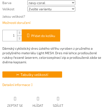
Barva
Velikost
Jakou velikost?
Možnosti doručení
Přidat do košíku
Dámský cyklistický dres úzkého střihu vyroben z pružného a
prodyšného materiálu Light MESH. Dres má lehce prodloužené
rukávy řezané laserem, celorozepínací zip a prodloužená záda se
dvěma kapsami.
Tabulky velikostí
Detailní informace
ZEPTAT SE
HLÍDAT
SDÍLET