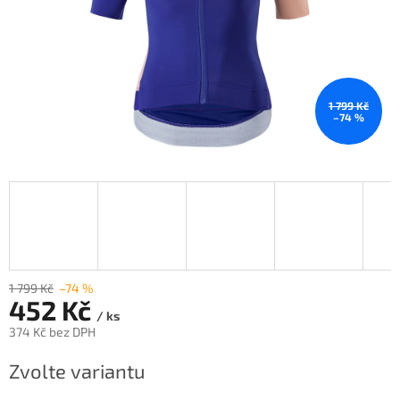
1 799 Kč
–74 %
1 799 Kč
–74 %
452 Kč
/ ks
374 Kč bez DPH
Měrná
Zvolte variantu
cena: