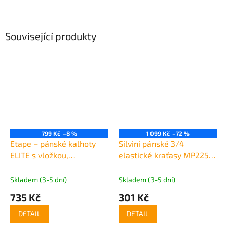
Související produkty
799 Kč
–8 %
1 099 Kč
–72 %
Etape – pánské kalhoty
Silvini pánské 3/4
ELITE s vložkou,
elastické kraťasy MP2251
černá/modrá
Luttano
Skladem (3-5 dní)
Skladem (3-5 dní)
735 Kč
301 Kč
DETAIL
DETAIL