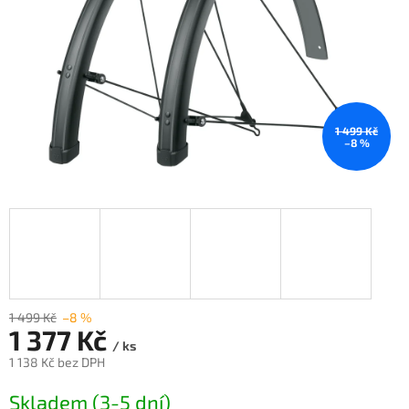
1 499 Kč
–8 %
1 499 Kč
–8 %
1 377 Kč
/ ks
1 138 Kč bez DPH
Měrná
Skladem (3-5 dní)
cena: