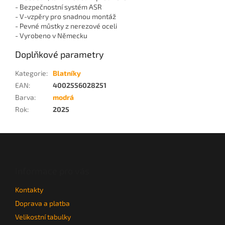
- Bezpečnostní systém ASR
- V-vzpěry pro snadnou montáž
- Pevné můstky z nerezové oceli
- Vyrobeno v Německu
Doplňkové parametry
Kategorie
:
Blatníky
EAN
:
4002556028251
Barva
:
modrá
Rok
:
2025
Z
á
p
a
Informace pro vás
t
Kontakty
í
Doprava a platba
Velikostní tabulky