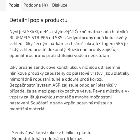
Popis
Podobné (4)
Diskuze
Detailní popis produktu
Nyní ještě širší, delší a stylovější! Černě matná sada blatníků
BLUEMELS STRIPES od SKS s šedými pruhy dodá kolu skvělý
vzhled. Díky černým patkám a chrániči okrajů s logem SKS je
čistý vzhled prostě dokonalý. Rozšířené profily zajišťují
optimální ochranu proti stříkající vodě a nečistotám.
Díky pružné sendvičové konstrukci, v níž jsou ultrajemné
hliníkové proužky zapuštěny do plastové vrstvy, jsou blatníky
mimořádně robustní, tuhé a odolné proti korozi.
Bezpečnostní systém ASR zajišťuje odpojení blatníků v
případě, že se mezi paprsky zachytí větve. Pevné můstky a V-
vzpěry zajišťují rychlou montáž s mnoha možnostmi
nastavení. Součástí je sada vzpěr, posuvný můstek a
montážní materiál.
- Sendvičová konstrukce z hliníku a plastu
- Robustní, tuhá a odolná proti korozi