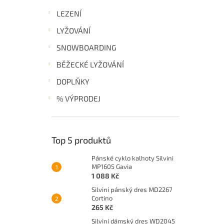
LEZENÍ
LYŽOVÁNÍ
SNOWBOARDING
BĚŽECKÉ LYŽOVÁNÍ
DOPLŇKY
% VÝPRODEJ
Top 5 produktů
Pánské cyklo kalhoty Silvini
MP1605 Gavia
1 088 Kč
Silvini pánský dres MD2267
Cortino
265 Kč
Silvini dámský dres WD2045