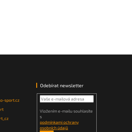
Odebírat newsletter
o-sport.cz
rt
Vložením e-mailu souhlasíte
s
t_cz
podmínkami ochrany
osobních údajů