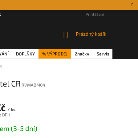
DÁRKOVÉ POUKAZY
MAGAZÍN
VĚRNOSTNÍ PROGRAM
Přihlášení
REKL
NÁKUPNÍ
Prázdný košík
KOŠÍK
VÁNÍ
DOPLŇKY
% VÝPRODEJ
Značky
Servis
Magazín
R
tel CR
RVMABM04
Kč
/ ks
z DPH
em (3-5 dní)