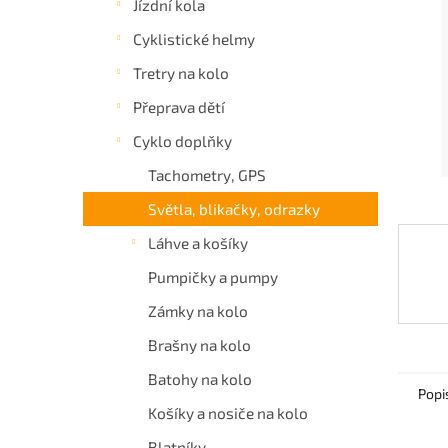
Jízdní kola
a
Cyklistické helmy
n
e
Tretry na kolo
l
Přeprava dětí
Cyklo doplňky
Tachometry, GPS
Světla, blikačky, odrazky
Láhve a košíky
Pumpičky a pumpy
Zámky na kolo
Brašny na kolo
Batohy na kolo
Popi
Košíky a nosiče na kolo
Blatníky