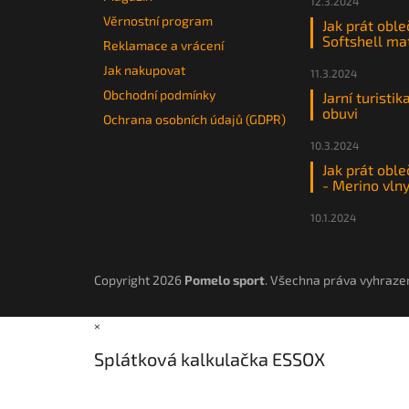
12.3.2024
Věrnostní program
Jak prát oble
Softshell ma
Reklamace a vrácení
Jak nakupovat
11.3.2024
Obchodní podmínky
Jarní turistik
obuvi
Ochrana osobních údajů (GDPR)
10.3.2024
Jak prát oble
- Merino vln
10.1.2024
Copyright 2026
Pomelo sport
. Všechna práva vyhraze
×
Splátková kalkulačka ESSOX