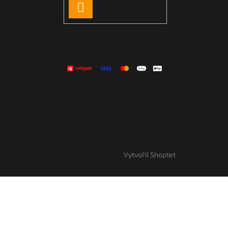
PŘIHLÁSIT
SE
Vytvořil Shoptet