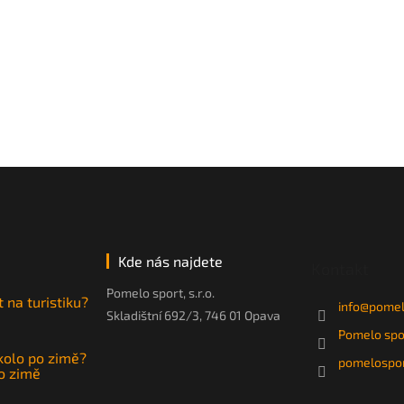
Kde nás najdete
Kontakt
Pomelo sport, s.r.o.
t na turistiku?
info
@
pomel
Skladištní 692/3, 746 01 Opava
Pomelo spo
 kolo po zimě?
pomelospor
po zimě