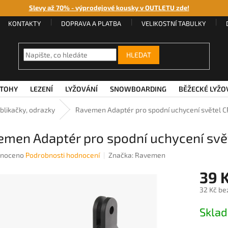
Slevy až 70% - výprodejové kousky v OUTLETU zde!
KONTAKTY
DOPRAVA A PLATBA
VELIKOSTNÍ TABULKY
HLEDAT
TOHY
LEZENÍ
LYŽOVÁNÍ
SNOWBOARDING
BĚŽECKÉ LYŽO
 blikačky, odrazky
Ravemen Adaptér pro spodní uchycení světel C
emen Adaptér pro spodní uchycení svě
né
noceno
Podrobnosti hodnocení
Značka:
Ravemen
ení
39 
u
32 Kč be
Měrná
Sklad
cena:
ek.