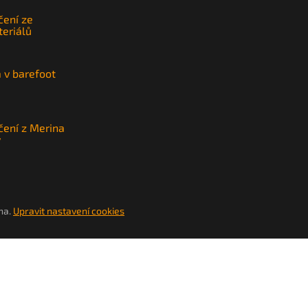
čení ze
teriálů
a v barefoot
čení z Merina
y
na.
Upravit nastavení cookies