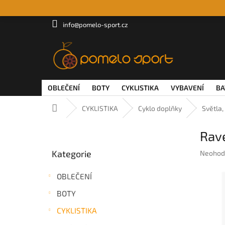
Přejít
na
obsah
info@pomelo-sport.cz
OBLEČENÍ
BOTY
CYKLISTIKA
VYBAVENÍ
BA
Domů
CYKLISTIKA
Cyklo doplňky
Světla,
P
Rav
o
Přeskočit
s
Kategorie
Průměr
Neohod
kategorie
t
hodnoc
r
produkt
OBLEČENÍ
a
je
n
0,0
BOTY
z
n
5
CYKLISTIKA
í
hvězdič
p