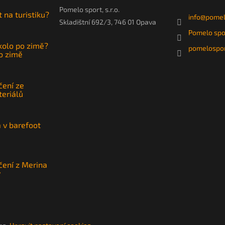
Pomelo sport, s.r.o.
t na turistiku?
info
@
pomel
Skladištní 692/3, 746 01 Opava
Pomelo spo
 kolo po zimě?
pomelospor
po zimě
čení ze
teriálů
a v barefoot
čení z Merina
y