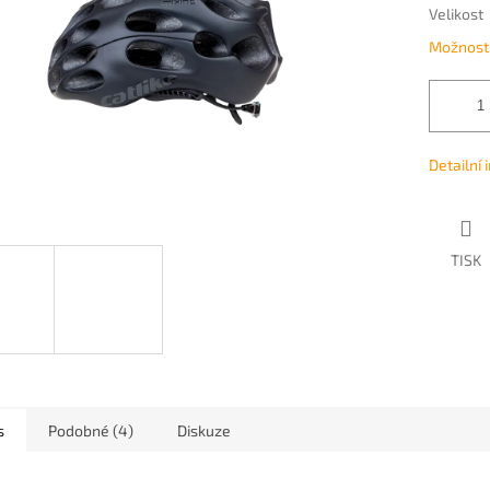
Velikost
Možnosti
Detailní
TISK
s
Podobné (4)
Diskuze