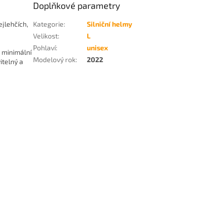
Doplňkové parametry
ejlehčích,
Kategorie
:
Silniční helmy
Velikost
:
L
Pohlaví
:
unisex
 minimální
Modelový rok
:
2022
itelný a