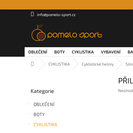
Přejít
na
obsah
info@pomelo-sport.cz
OBLEČENÍ
BOTY
CYKLISTIKA
VYBAVENÍ
BA
Domů
CYKLISTIKA
Cyklistické helmy
Siln
P
PŘI
o
Přeskočit
s
Kategorie
Průměr
Neohod
kategorie
t
hodnoc
r
produkt
OBLEČENÍ
a
je
n
0,0
BOTY
z
n
5
CYKLISTIKA
í
hvězdič
p