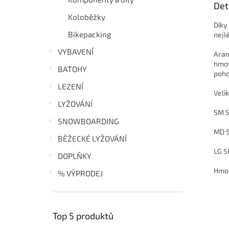
Det
Koloběžky
Díky
Bikepacking
nejl
VYBAVENÍ
Aram
hmot
BATOHY
poho
LEZENÍ
Velik
LYŽOVÁNÍ
SM 
SNOWBOARDING
MD 
BĚŽECKÉ LYŽOVÁNÍ
LG 
DOPLŇKY
Hmot
% VÝPRODEJ
Top 5 produktů