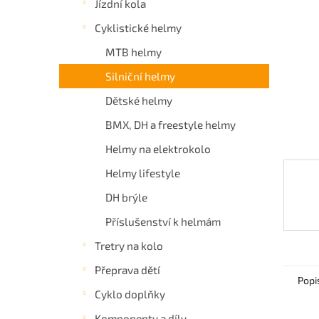
Jízdní kola
a
Cyklistické helmy
n
e
MTB helmy
l
Silniční helmy
Dětské helmy
BMX, DH a freestyle helmy
Helmy na elektrokolo
Helmy lifestyle
DH brýle
Příslušenství k helmám
Tretry na kolo
Přeprava dětí
Popi
Cyklo doplňky
Komponenty a díly