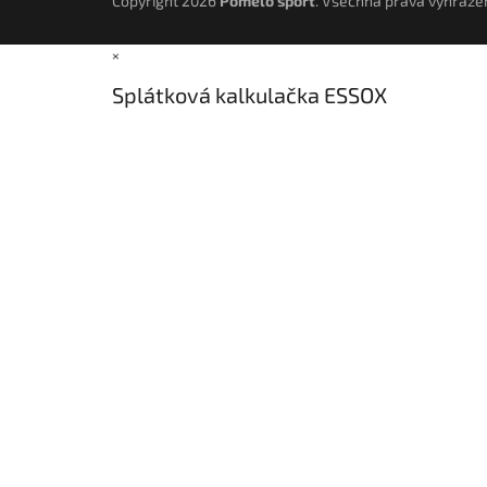
Copyright 2026
Pomelo sport
. Všechna práva vyhraze
×
Splátková kalkulačka ESSOX