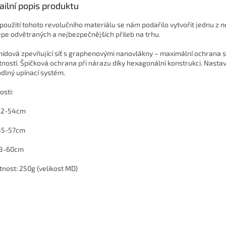
ailní popis produktu
 použití tohoto revolučního materiálu se nám podařilo vytvořit jednu z n
épe odvětraných a nejbezpečnějších přileb na trhu.
idová zpevňující síť s graphenovými nanovlákny – maximální ochrana s
ností. Špičková ochrana při nárazu díky hexagonální konstrukci. Nastav
dlný upínací systém.
osti:
52-54cm
55-57cm
58-60cm
nost: 250g (velikost MD)