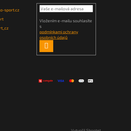
o-sport.cz
rt
Vložením e-mailu souhlasíte
s
t_cz
podmínkami ochrany
osobních údajů
PŘIHLÁSIT
SE
Vytvořil Shoptet