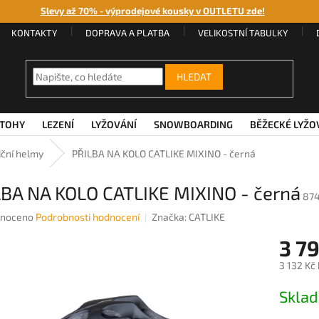
Slevy až 70% - výprodejové kousky v OUTLETU zde!
KONTAKTY
DOPRAVA A PLATBA
VELIKOSTNÍ TABULKY
HLEDAT
TOHY
LEZENÍ
LYŽOVÁNÍ
SNOWBOARDING
BĚŽECKÉ LYŽO
iční helmy
PŘILBA NA KOLO CATLIKE MIXINO - černá
LBA NA KOLO CATLIKE MIXINO - černá
874
né
noceno
Podrobnosti hodnocení
Značka:
CATLIKE
ení
3 7
u
3 132 Kč
Měrná
Sklad
cena:
ek.