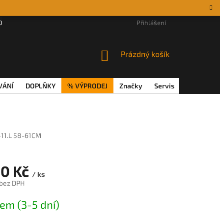
DÁRKOVÉ POUKAZY
MAGAZÍN
VĚRNOSTNÍ PROGRAM
Přihlášení
REKL
NÁKUPNÍ
Prázdný košík
KOŠÍK
VÁNÍ
DOPLŇKY
% VÝPRODEJ
Značky
Servis
Magazín
11.L 58-61CM
90 Kč
/ ks
 bez DPH
em (3-5 dní)