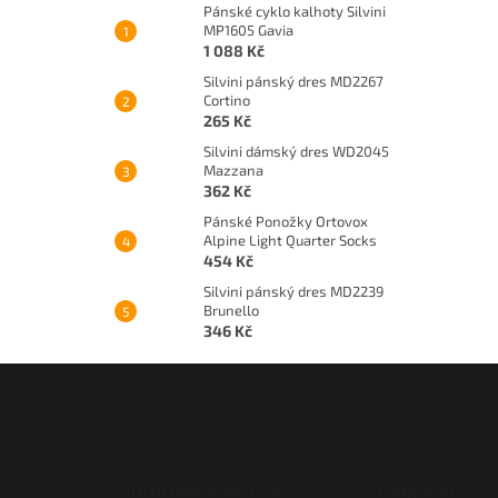
Pánské cyklo kalhoty Silvini
MP1605 Gavia
1 088 Kč
Silvini pánský dres MD2267
Cortino
265 Kč
Silvini dámský dres WD2045
Mazzana
362 Kč
Pánské Ponožky Ortovox
Alpine Light Quarter Socks
454 Kč
Silvini pánský dres MD2239
Brunello
346 Kč
Z
á
p
a
t
Informace pro vás
Magazín
í