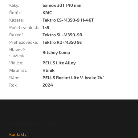
Kliky
:
Samox 30T 140 mm
Řetěz
:
KMC
Kazeta
:
Tektro CS-M350-9 11-46T
Počet rychlostí
:
1x9
Řazení
:
Tektro SL-M350-9R
Přehazovačka
:
Tektro RD-M350 9s
Hlavové
Ritchey Comp
složení
:
Vidlice
:
PELLS Lite Alloy
Materiál
:
Hliník
Rám
:
PELLS Rocket Lite V-brake 24"
Rok
:
2024
Z
á
p
a
Informace pro vás
t
Kontakty
í