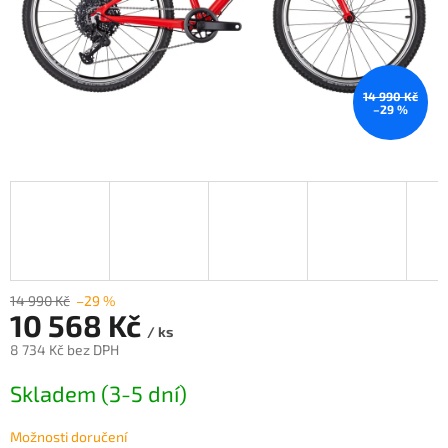
14 990 Kč
–29 %
14 990 Kč
–29 %
10 568 Kč
/ ks
8 734 Kč bez DPH
Měrná
Skladem (3-5 dní)
cena:
Možnosti doručení