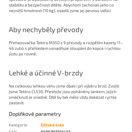
stabilitu a bezpečnost dítěte. Abychom zachovali jeho co
nejnižší hmotnost (10 kg), osadili jsme jej pevnou vidlicí.
Aby nechyběly převody
Přehazovačka Tektro M350 s 9 převody a rozpětím kazety 11–
46 zubů s přehledem usnadňuje stoupání do kopce i rychlou
jízdu po rovině.
Lehké a účinné V-brzdy
Na celkovou lehkou váhu jsme dbali i při výběru brzd. Zvolili
jsme Tektro CL530. Přestože jsou poháněny lankem, jejich
zmáčknutí je snadné. Dítě by tak mělo vždy dokázat rychle
zastavit.
Doplňkové parametry
Kategorie
:
Dětská kola
EAN
:
8595707311433