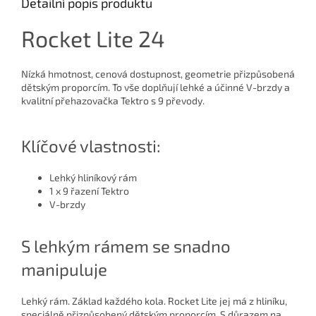
Detailní popis produktu
Rocket Lite 24
Nízká hmotnost, cenová dostupnost, geometrie přizpůsobená
dětským proporcím. To vše doplňují lehké a účinné V-brzdy a
kvalitní přehazovačka Tektro s 9 převody.
Klíčové vlastnosti:
Lehký hliníkový rám
1 x 9 řazení Tektro
V-brzdy
S lehkým rámem se snadno
manipuluje
Lehký rám. Základ každého kola. Rocket Lite jej má z hliníku,
speciálně přizpůsobený dětským proporcím. S důrazem na