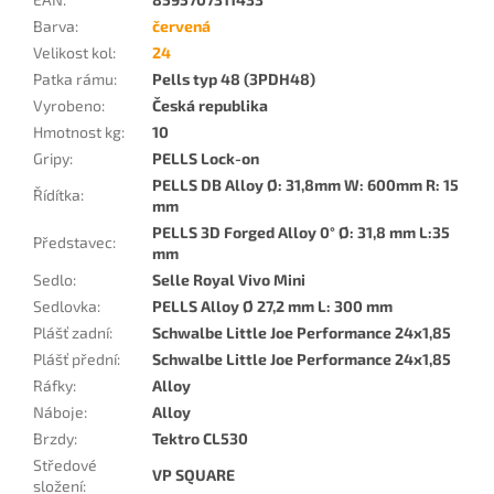
Barva
:
červená
Velikost kol
:
24
Patka rámu
:
Pells typ 48 (3PDH48)
Vyrobeno
:
Česká republika
Hmotnost kg
:
10
Gripy
:
PELLS Lock-on
PELLS DB Alloy Ø: 31,8mm W: 600mm R: 15
Řídítka
:
mm
PELLS 3D Forged Alloy 0° Ø: 31,8 mm L:35
Představec
:
mm
Sedlo
:
Selle Royal Vivo Mini
Sedlovka
:
PELLS Alloy Ø 27,2 mm L: 300 mm
Plášť zadní
:
Schwalbe Little Joe Performance 24x1,85
Plášť přední
:
Schwalbe Little Joe Performance 24x1,85
Ráfky
:
Alloy
Náboje
:
Alloy
Brzdy
:
Tektro CL530
Středové
VP SQUARE
složení
: