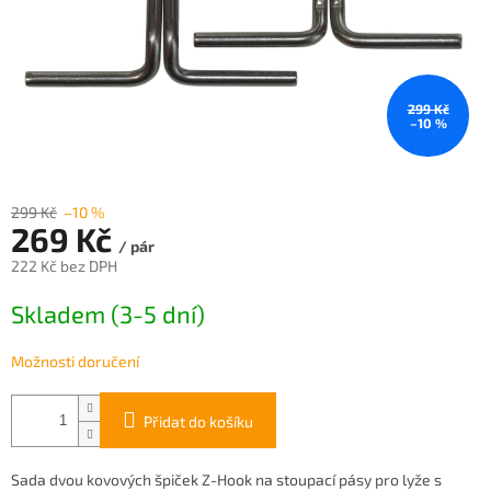
299 Kč
–10 %
299 Kč
–10 %
269 Kč
/ pár
222 Kč bez DPH
Měrná
Skladem (3-5 dní)
cena:
Možnosti doručení
Přidat do košíku
Sada dvou kovových špiček Z-Hook na stoupací pásy pro lyže s