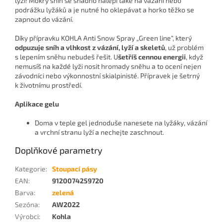
lyží! Mokrý sníh se snadno nalepí také na vázání nebo
podrážku lyžáků a je nutné ho oklepávat a horko těžko se
zapnout do vázání.
Díky přípravku KOHLA Anti Snow Spray „Green line“, který
odpuzuje sníh a vlhkost z vázání, lyží a skeletů
, už problém
s lepením sněhu nebudeš řešit. U
šetříš cennou energii
, když
nemusíš na každé lyži nosit hromady sněhu a to ocení nejen
závodníci nebo výkonnostní skialpinisté. Přípravek je šetrný
k životnímu prostředí.
Aplikace gelu
Doma v teple gel jednoduše nanesete na lyžáky, vázání
a vrchní stranu lyží a nechejte zaschnout.
Doplňkové parametry
Kategorie
:
Stoupací pásy
EAN
:
9120074259720
Barva
:
zelená
Sezóna
:
AW2022
Výrobci
:
Kohla