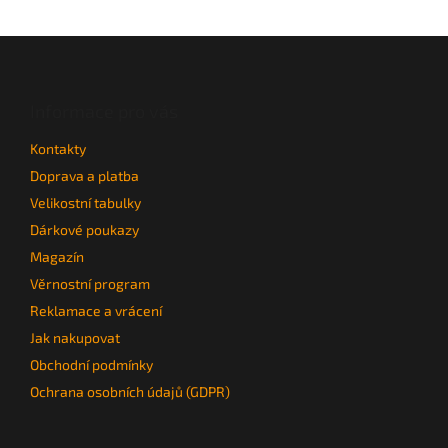
Z
á
p
a
Informace pro vás
t
Kontakty
í
Doprava a platba
Velikostní tabulky
Dárkové poukazy
Magazín
Věrnostní program
Reklamace a vrácení
Jak nakupovat
Obchodní podmínky
Ochrana osobních údajů (GDPR)