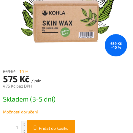
639 Kč
–10 %
639 Kč
–10 %
575 Kč
/ pár
475 Kč bez DPH
Měrná
Skladem (3-5 dní)
cena:
Možnosti doručení
Přidat do košíku