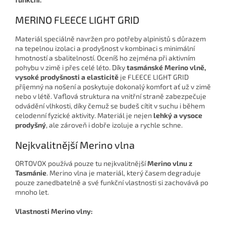
MERINO FLEECE LIGHT GRID
Materiál speciálně navržen pro potřeby alpinistů s důrazem
na tepelnou izolaci a prodyšnost v kombinaci s minimální
hmotností a sbalitelností. Oceníš ho zejména při aktivním
pohybu v zimě i přes celé léto. Díky
tasmánské Merino vlně,
vysoké prodyšnosti a elasticitě
je FLEECE LIGHT GRID
příjemný na nošení a poskytuje dokonalý komfort ať už v zimě
nebo v létě. Vaflová struktura na vnitřní straně zabezpečuje
odvádění vlhkosti, díky čemuž se budeš cítit v suchu i během
celodenní fyzické aktivity. Materiál je nejen
lehký a vysoce
prodyšný
, ale zároveň i dobře izoluje a rychle schne.
Nejkvalitnější Merino vlna
ORTOVOX používá pouze tu nejkvalitnější
Merino vlnu z
Tasmánie
. Merino vlna je materiál, který časem degraduje
pouze zanedbatelně a své funkční vlastnosti si zachovává po
mnoho let.
Vlastnosti Merino vlny: