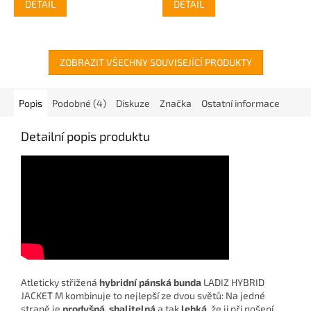
DETAIL
DETAIL
ZOBRAZIT VŠECHNY SOUVISEJÍCÍ PRODUKTY
Popis
Podobné (4)
Diskuze
Značka
Ostatní informace
Detailní popis produktu
Atleticky střižená
hybridní pánská bunda
LADIZ HYBRID
JACKET M kombinuje to nejlepší ze dvou světů: Na jedné
straně je
prodyšná, sbalitelná
a tak
lehká,
že ji při nošení