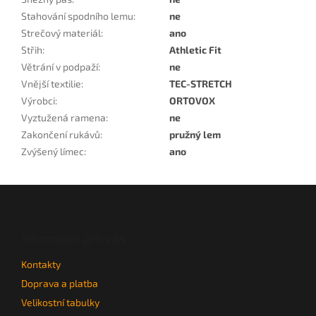
Stahování spodního lemu
:
ne
Strečový materiál
:
ano
Střih
:
Athletic Fit
Větrání v podpaží
:
ne
Vnější textilie
:
TEC-STRETCH
Výrobci
:
ORTOVOX
Vyztužená ramena
:
ne
Zakončení rukávů
:
pružný lem
Zvýšený límec
:
ano
Z
á
p
a
Informace pro vás
t
Kontakty
í
Doprava a platba
Velikostní tabulky