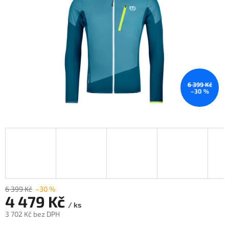
6 399 Kč
–30 %
6 399 Kč
–30 %
4 479 Kč
/ ks
3 702 Kč bez DPH
Měrná