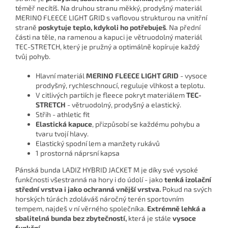
téměř necítíš. Na druhou stranu měkký, prodyšný materiál
MERINO FLEECE LIGHT GRID s vaflovou strukturou na vnitřní
straně
poskytuje teplo, kdykoli ho potřebuješ
. Na přední
části na těle, na ramenou a kapuci je větruodolný materiál
TEC-STRETCH, který je pružný a optimálně kopíruje každý
tvůj pohyb.
Hlavní materiál
MERINO FLEECE LIGHT GRID
- vysoce
prodyšný, rychleschnoucí, reguluje vlhkost a teplotu.
V citlivých partiích je fleece pokryt materiálem
TEC-
STRETCH
- větruodolný, prodyšný a elastický.
Střih - athletic fit
Elastická kapuce
, přizpůsobí se každému pohybu a
tvaru tvojí hlavy.
Elastický spodní lem a manžety rukávů
1 prostorná náprsní kapsa
Pánská bunda LADIZ HYBRID JACKET M je díky své vysoké
funkčnosti všestranná na hory i do údolí - jako
tenká izolační
střední vrstva i jako ochranná vnější vrstva.
Pokud na svých
horských túrách zdoláváš náročný terén sportovním
tempem, najdeš v ní věrného společníka.
Extrémně lehká a
sbalitelná bunda bez zbytečností,
která je stále
vysoce
funkční.