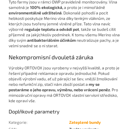
Tyto farmy jsou v rámci OWP pravidelně monitorovány. Vlna
samotná je
100% ekologická,
a proto je i mimořádně
environmentálně udržitelná
. Dokonalé pohodlí a pocit
hebkosti poskytuje Merino vlna díky tenkým vláknům, ze
kterých jsou tvořeny jemné vlněné příze. Tato vlna navíc
výborně
reguluje teplotu a odvádí pot
, takže se budeš cítit
příjemně za jakýchkoliv podmínek. K tomu všemu Merino vlna
díky svým
antibakteriálním účinkům
neutralizuje pachy, a je
velmi snadné se o ni starat.
Nekompromisní dvouletá záruka
Výrobky ORTOVOX jsou vyrobeny v nejvyšší kvalitě, a proto je
řešení případné reklamace opravdu jednoduché. Pokud
objevíš výrobní vadu, ať už párající se šev, vnější žmolkování
nebo nefunkční zip, stačí nám zboží poslat a
my se
postaráme o jeho opravu, výměnu, nebo vrácení peněz
. Pro
mimozáruční opravy má ORTOVOX vlastní servisní středisko,
kde opraví vše.
Doplňkové parametry
Kategorie
:
Zateplené bundy