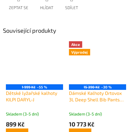
ZEPTAT SE
HLÍDAT
SDÍLET
Související produkty
Akce
Výprodej
1 999 Kč
–55 %
15 390 Kč
–30 %
Dětské lyžařské kalhoty
Dámské Kalhoty Ortovox
KILPI DARYL-J
3L Deep Shell Bib Pants
Women's
Skladem (3-5 dní)
Skladem (3-5 dní)
899 Kč
10 773 Kč