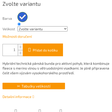
Zvolte variantu
cena:
Barva
Velikost
Možnosti doručení
Přidat do košíku
Hybridní technická pánská bunda pro aktivní pohyb, která kombinuje
fleece s merino vlnou s větruodolnými vsadkami. Je plně připravena
čelit všem výzvám vysokohorského prostředí.
Tabulky velikostí
Detailní informace