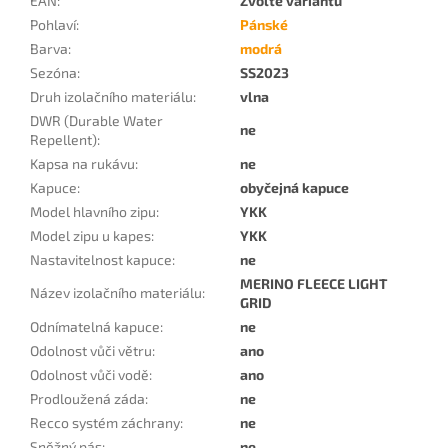
EAN
:
Zvolte variantu
Pohlaví
:
Pánské
Barva
:
modrá
Sezóna
:
SS2023
Druh izolačního materiálu
:
vlna
DWR (Durable Water
ne
Repellent)
:
Kapsa na rukávu
:
ne
Kapuce
:
obyčejná kapuce
Model hlavního zipu
:
YKK
Model zipu u kapes
:
YKK
Nastavitelnost kapuce
:
ne
MERINO FLEECE LIGHT
Název izolačního materiálu
:
GRID
Odnímatelná kapuce
:
ne
Odolnost vůči větru
:
ano
Odolnost vůči vodě
:
ano
Prodloužená záda
:
ne
Recco systém záchrany
:
ne
Sněžný pás
:
ne