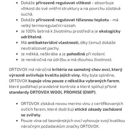
Dokáže
přirozeně regulovat vlhkost -
absorbuje
vlhkost do své vnitřní struktury a na povrchu zůstává
suchá.
Dokáže
přirozeně regulovat tělesnou teplotu
- má
velký termoregulační rozsah.
Je 100% šetrná k životnímu prostředí a je
ekologicky
udržitelná
.
Má
antibakteriální vlastnosti,
díky čemuž dokáže
neutralizovat pachy.
Je měkká, neškrábe a je
pohodlná
při nošení.
Je nenáročná na údržbu a má dlouhou životnost.
ORTOVOX má náročná
kritéria na samotný chov ovcí, který
výrazně ovlivňuje kvalitu jejích vlny.
Aby byla splněna,
ORTOVOX
kupuje vlnu pouze z několika vybraných farem
,
které podléhají pravidelné kontrole a které splňují přísné
standardy
ORTOVOX WOOL PROMISE (OWP)
.
ORTOVOX získává novou merino vlnu z certifikovaných
ovčích farem, které dodržují
etické zásady zacházení
se zvířaty
.
Pouze vlna od tasmánských ovcí vyhovuje svojí kvalitou
náročným požadavkům značky ORTOVOX.