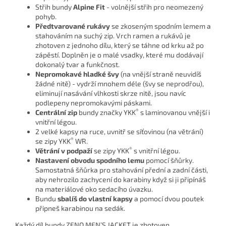
Střih bundy
Alpine Fit
- volnější střih pro neomezený
pohyb.
Předtvarované rukávy
se zkoseným spodním lemem a
stahováním na suchý zip. Vrch ramen a rukávů je
zhotoven z jednoho dílu, který se táhne od krku až po
zápěstí. Doplněn je o malé vsadky, které mu dodávají
dokonalý tvar a funkčnost.
Nepromokavé hladké švy
(na vnější straně neuvidíš
žádné nitě) - vydrží mnohem déle (švy se neprodřou),
eliminují nasávání vlhkosti skrze nitě, jsou navíc
podlepeny nepromokavými páskami.
®
Centrální zip
bundy značky YKK
s laminovanou vnější i
vnitřní légou.
2 velké kapsy na ruce, uvnitř se síťovinou (na větrání)
®
se zipy YKK
WR.
®
Větrání v podpaží
se zipy YKK
s vnitřní légou.
Nastavení obvodu spodního lemu
pomocí šňůrky.
Samostatná šňůrka pro stahování přední a zadní části,
aby nehrozilo zachycení do karabiny když si ji připínáš
na materiálové oko sedacího úvazku.
Bundu
sbalíš do vlastní kapsy
a pomocí dvou poutek
připneš karabinou na sedák.
Každý díl bundy ZENO MEN’S JACKET je zhotoven