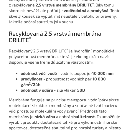
®
z recyklované
2,5 vrstvé membrány DRILITE
. Díky tomu
skoro nic neváží, ale pořád je
voděodolná a prodyšná
. Tento
skvělý kousek se vyplatí mít neustále v batohu připravený.
Jakmile počasí spustí, ty jsi v suchu.
Recyklovaná 2,5 vrstvá membrána
®
DRILITE
®
Recyklovaný 2,5 vrstvý DRILITE
je hydrofilní, monolitická
polyuretanová membrána, která je ekologická a navíc
disponuje všemi třemi důležitými vlastnostmi:
odolnost vůči vodě
- vodní sloupec je
40 000 mm
prodyšnost
- propustnost vodních par
10 000
2
g/m
/24h
odolnost v oděru
- síla vláken
50D
Membrána funguje na principu transportu vodní páry skrze
molekulární strukturu membrány a současně tvoří bariéru
vůči prostupu molekulám vody zvenčí. Předností této
membrány je
nízká váha
a dobrá
sbalitelnost
. To umožňuje
vyrobit produkty dostatečně lehké pro výkonnostní horské
sportovce, dostatečně sbalitelné pro horské turisty a přesto