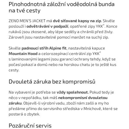
Plnohodnotná záložní voděodolná bunda
na tvé cesty
ZENO MEN’S JACKET má
dvě síťované kapsy na zip
. Skvěle
®
poslouží i
odvětrávání v podpaží
, opatřené zipy YKK
. Konce
rukávů jsou zkosené, aby lépe seděly a chránili před živly.
Zároveň jsou nastavitelné pomocí manžet na suchý zip.
Skvěle
padnoucí střih Alpine fit
, nastavitelná kapuce
®
Mountain Hood
a celorozepínací centrální zip YKK
s laminovanými legami jsou garancí ochrany tehdy, když se
počasí pokazí a domů nebo na horskou chatu je to ještě kus
cesty.
Dvouletá záruka bez kompromisů
Na vybavení je potřeba se
vždy spolehnout.
Pokud tedy je
něco v nepořádku, tak máš
nekompromisní dvouletou
záruku
. Objevíš-li výrobní vadu, zboží nám zašli a my ho
předáme přímo do servisního střediska v Mnichově, které se
postará o zbytek.
Pozáruční servis