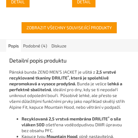
DETAIL
DETAIL
ZOBRAZIT VŠECHNY SOUVISEJÍCÍ PRODUKTY
Popis
Podobné (4)
Diskuze
Detailní popis produktu
Pánská bunda ZENO MEN’S JACKET je ušitá z
2,5 vrstvé
®
recyklované tkaniny DRILITE
, která je spolehlivě
nepromokavá a vysoce prodyšná.
Bunda je velice
lehká a
perfektně sbalitelná
, ideální pro dny, kdy se ti nepodaří
uniknout odpolední bouři. Působivě lehké, ale přesto se
všemi důležitými funkčními prvky jako například skvělý střih
Alpine Fit, kapuce Mountain Hood, nebo větrání v podpaží.
®
Recyklovaná 2,5 vrstvá membrána DRILITE
o síle
vláken 50D
ošetřena voděodpudivou DWR úpravou
bez obsahu PFC.
Kapuce typu
Mountain Hood
, plně nastavitelná.