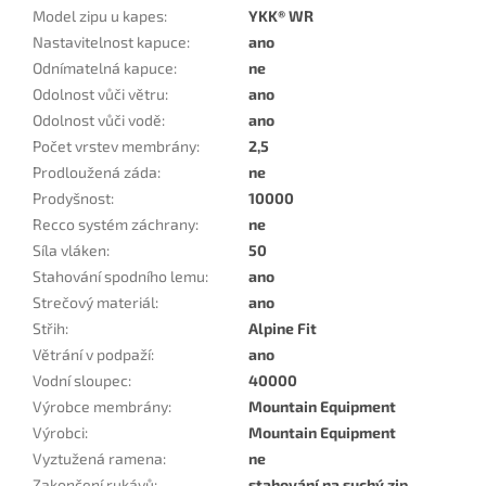
Model zipu u kapes
:
YKK® WR
Nastavitelnost kapuce
:
ano
Odnímatelná kapuce
:
ne
Odolnost vůči větru
:
ano
Odolnost vůči vodě
:
ano
Počet vrstev membrány
:
2,5
Prodloužená záda
:
ne
Prodyšnost
:
10000
Recco systém záchrany
:
ne
Síla vláken
:
50
Stahování spodního lemu
:
ano
Strečový materiál
:
ano
Střih
:
Alpine Fit
Větrání v podpaží
:
ano
Vodní sloupec
:
40000
Výrobce membrány
:
Mountain Equipment
Výrobci
:
Mountain Equipment
Vyztužená ramena
:
ne
Zakončení rukávů
:
stahování na suchý zip