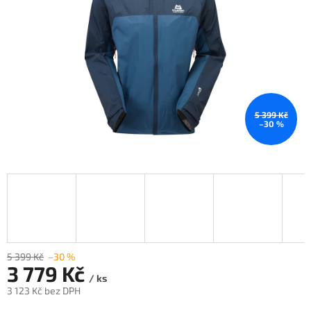
5 399 Kč
–30 %
5 399 Kč
–30 %
3 779 Kč
/ ks
3 123 Kč bez DPH
Měrná