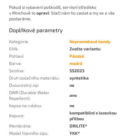
Pokud si vybavení poškodíš, servisní středisko
v Mnichově to
opraví
. Stačí nám ho zaslat a my se o vše
postaráme.
Doplňkové parametry
Kategorie
:
Nepromokavé bundy
EAN
:
Zvolte variantu
Pohlaví
:
Pánské
Barva
:
modrá
Sezóna
:
SS2023
Druh izolačního materiálu
:
syntetika
Dvoucestný zip
:
ne
DWR (Durable Water
ano
Repellent)
:
Kapsa na rukávu
:
ne
kompatibilní s lezeckou
Kapuce
:
přilbou
Membrána
:
DRILITE®
Model hlavního zipu
:
YKK®