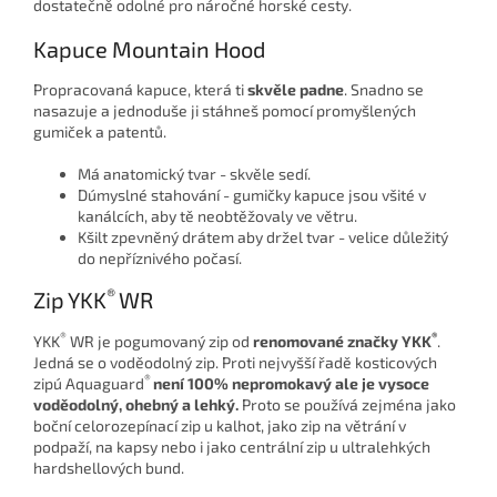
dostatečně odolné pro náročné horské cesty.
Kapuce Mountain Hood
Propracovaná kapuce, která ti
skvěle padne
. Snadno se
nasazuje a jednoduše ji stáhneš pomocí promyšlených
gumiček a patentů.
Má anatomický tvar - skvěle sedí.
Dúmyslné stahování - gumičky kapuce jsou všité v
kanálcích, aby tě neobtěžovaly ve větru.
Kšilt zpevněný drátem aby držel tvar - velice důležitý
do nepříznivého počasí.
®
Zip YKK
WR
®
®
YKK
WR je pogumovaný zip od
renomované značky
YKK
.
Jedná se o voděodolný zip. Proti nejvyšší řadě kosticových
®
zipú Aquaguard
není 100% nepromokavý ale je vysoce
voděodolný, ohebný a lehký.
Proto se používá zejména jako
boční celorozepínací zip u kalhot, jako zip na větrání v
podpaží, na kapsy nebo i jako centrální zip u ultralehkých
hardshellových bund.