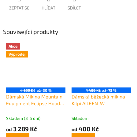
ZEPTAT SE
HLÍDAT
SDÍLET
Související produkty
Akce
Výprodej
4 699 Kč
až
–30 %
1 499 Kč
až
–73 %
Dámská Mikina Mountain
Dámská běžecká mikina
Equipment Eclipse Hooded
Kilpi AILEEN-W
Jacket Women's
Skladem (3-5 dní)
Skladem
3 289 Kč
400 Kč
od
od