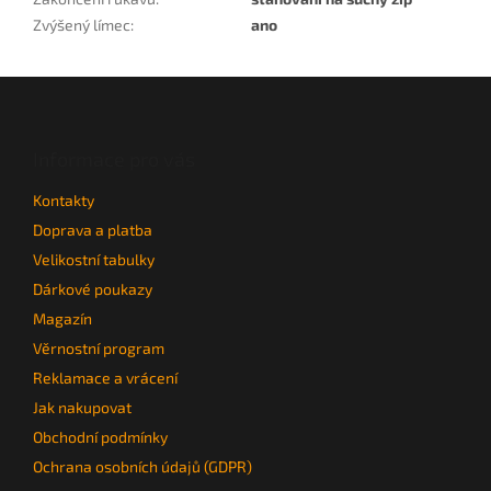
Zvýšený límec
:
ano
Z
á
p
a
Informace pro vás
t
Kontakty
í
Doprava a platba
Velikostní tabulky
Dárkové poukazy
Magazín
Věrnostní program
Reklamace a vrácení
Jak nakupovat
Obchodní podmínky
Ochrana osobních údajů (GDPR)