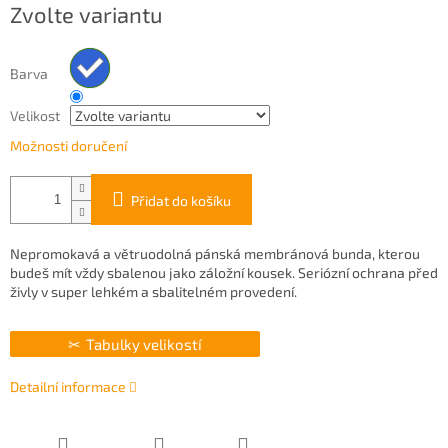
Zvolte variantu
cena:
Barva
Velikost
Možnosti doručení
Přidat do košíku
Nepromokavá a větruodolná pánská membránová bunda, kterou
budeš mít vždy sbalenou jako záložní kousek. Seriózní ochrana před
živly v super lehkém a sbalitelném provedení.
Tabulky velikostí
Detailní informace