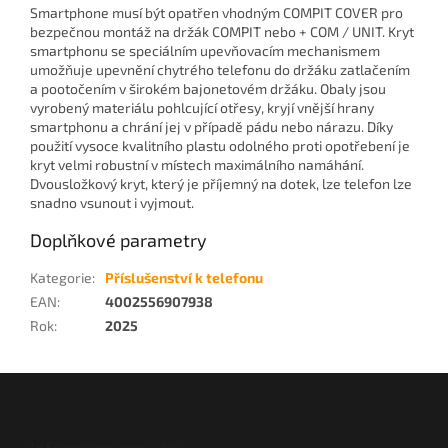
Smartphone musí být opatřen vhodným COMPIT COVER pro
bezpečnou montáž na držák COMPIT nebo + COM / UNIT. Kryt
smartphonu se speciálním upevňovacím mechanismem
umožňuje upevnění chytrého telefonu do držáku zatlačením
a pootočením v širokém bajonetovém držáku. Obaly jsou
vyrobený materiálu pohlcující otřesy, kryjí vnější hrany
smartphonu a chrání jej v případě pádu nebo nárazu. Díky
použití vysoce kvalitního plastu odolného proti opotřebení je
kryt velmi robustní v místech maximálního namáhání.
Dvousložkový kryt, který je příjemný na dotek, lze telefon lze
snadno vsunout i vyjmout.
Doplňkové parametry
Kategorie
:
Příslušenství k telefonu
EAN
:
4002556907938
Rok
:
2025
Z
á
p
Informace pro vás