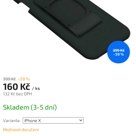
399 Kč
–59 %
399 Kč
–59 %
160 Kč
/ ks
132 Kč bez DPH
Měrná
Skladem (3-5 dní)
cena:
Varianta
Možnosti doručení