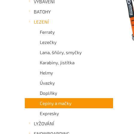
VYBAVENÍ
a
BATOHY
n
e
LEZENÍ
l
Ferraty
Lezečky
Lana, šňůry, smyčky
Karabiny, jistítka
Helmy
Úvazky
Doplňky
Cepíny a mačky
Expresky
LYŽOVÁNÍ
SNOWBOARDING