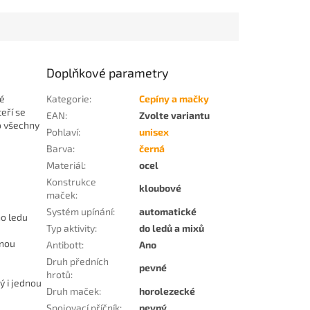
Doplňkové parametry
ké
Kategorie
:
Cepíny a mačky
teří se
EAN
:
Zvolte variantu
ro všechny
Pohlaví
:
unisex
Barva
:
černá
Materiál
:
ocel
Konstrukce
kloubové
maček
:
Systém upínání
:
automatické
ho ledu
Typ aktivity
:
do ledů a mixů
dnou
Antibott
:
Ano
Druh předních
pevné
hrotů
:
ý i jednou
Druh maček
:
horolezecké
Spojovací příčník
:
pevný