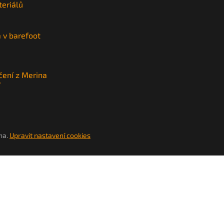
teriálů
a v barefoot
čení z Merina
y
na.
Upravit nastavení cookies