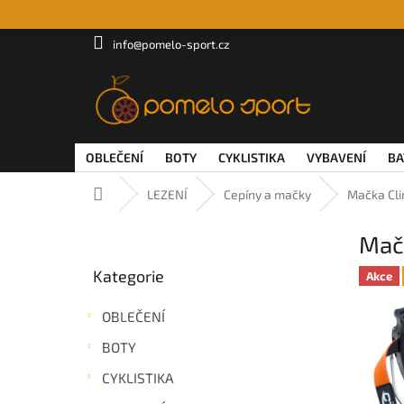
Přejít
na
obsah
info@pomelo-sport.cz
OBLEČENÍ
BOTY
CYKLISTIKA
VYBAVENÍ
BA
Domů
LEZENÍ
Cepíny a mačky
Mačka Cli
P
Mač
o
Přeskočit
s
Kategorie
kategorie
Akce
t
r
OBLEČENÍ
a
n
BOTY
n
CYKLISTIKA
í
p