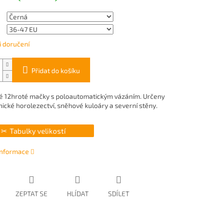
 doručení
Přidat do košíku
é 12hroté mačky s poloautomatickým vázáním. Určeny
nické horolezectví, sněhové kuloáry a severní stěny.
Tabulky velikostí
 informace
ZEPTAT SE
HLÍDAT
SDÍLET