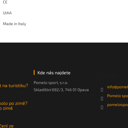
CE
UIAA
Made in Italy
Kde nás najdete
Kontakt
Pomelo sport, s.r.o.
t na turistiku?
info
@
pomel
Skladištní 692/3, 746 01 Opava
Pomelo spo
 kolo po zimě?
pomelospor
po zimě
čení ze