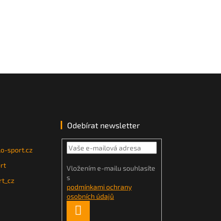
Odebírat newsletter
o-sport.cz
rt
Vložením e-mailu souhlasíte
s
t_cz
podmínkami ochrany
osobních údajů
PŘIHLÁSIT
SE