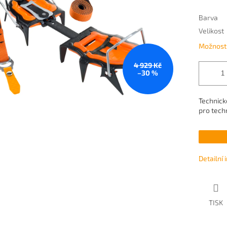
Barva
Velikost
Možnosti
4 929 Kč
–30 %
Technick
pro tech
Detailní
TISK