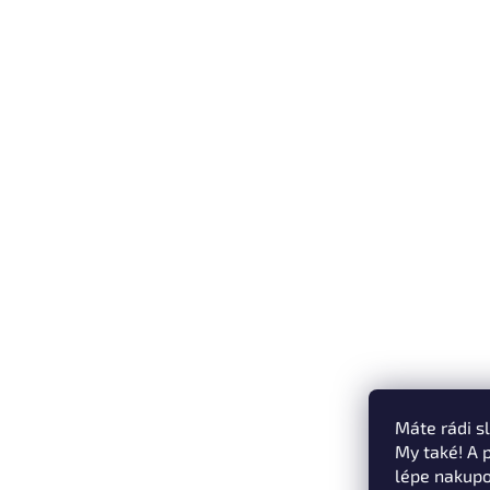
Máte rádi s
My také! A 
lépe nakupo