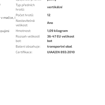
u
Typ předních
vertikální
hrotů
:
Počet hrotů
:
12
 v mačce, i
Nastavitelná
Ano
velikost
:
Hmotnost
:
1,09 kilogram
stovými
Rozsah velikostí
36-47 EU velikost
bot
:
bot
Balení obsahuje
:
transportní obal
Certifikace
:
UIAA|EN 893:2010