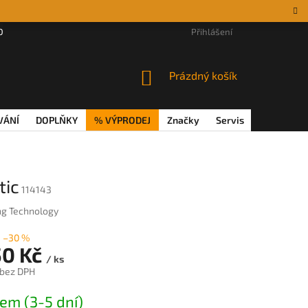
DÁRKOVÉ POUKAZY
MAGAZÍN
VĚRNOSTNÍ PROGRAM
Přihlášení
REKL
NÁKUPNÍ
Prázdný košík
KOŠÍK
VÁNÍ
DOPLŇKY
% VÝPRODEJ
Značky
Servis
Magazín
tic
114143
ng Technology
–30 %
50 Kč
/ ks
 bez DPH
em (3-5 dní)