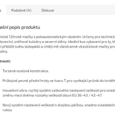
s
Podobné (4)
Diskuze
ailní popis produktu
nické 12hroté mačky s poloautomatickým vázáním. Určeny pro technic
lezectví, sněhové kuloáry a severní stěny. Ideální kus vybavení pro ty, k
jí přiblížit světu ledopádů a chtějí mít všestranné víceúčelové mačky p
plíny.
tnosti:
Tvrzená ocelová konstrukce.
Průbojné pevné přední hroty ve tvaru T pro vynikající průnik do tvrdé
Inovativní ultra-rychlý systém celkového nastavení velikosti pro sna
změnu mezi dvěma rozsahy velikostí obuvi EU 36–43 / 42–47.
Nový systém nastavení velikosti s dvojitou páčkou, snadno ovladateln
rukou