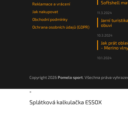
Softshell ma
Reklamace a vrácení
Jak nakupovat
11.3.2024
Obchodní podmínky
Jarní turistik
obuvi
Ochrana osobních údajů (GDPR)
10.3.2024
Jak prát oble
- Merino vln
10.1.2024
Copyright 2026
Pomelo sport
. Všechna práva vyhraze
×
Splátková kalkulačka ESSOX