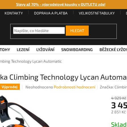
Slevy až 70% - výprodejové kousky v OUTLETU zde!
KONTAKTY
DOPRAVA A PLATBA
VELIKOSTNÍ TABULKY
HLEDAT
TOHY
LEZENÍ
LYŽOVÁNÍ
SNOWBOARDING
BĚŽECKÉ LYŽO
mbing Technology Lycan Automatic
ka Climbing Technology Lycan Automa
Průměrné
Neohodnoceno
Podrobnosti hodnocení
Značka:
Climbi
Výprodej
hodnocení
produktu
4 929 Kč
3 4
je
0,0
2 851 Kč
z
5
Měrná
Sklad
hvězdiček.
cena: