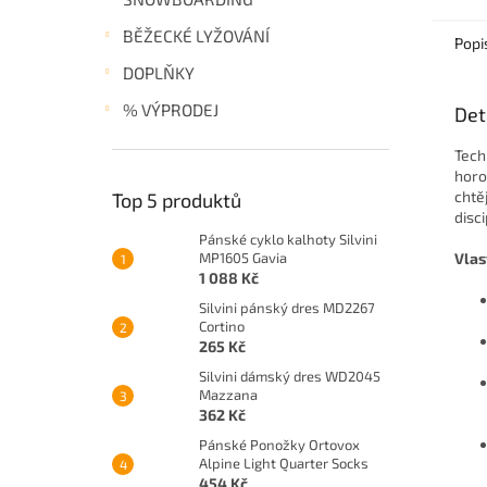
BĚŽECKÉ LYŽOVÁNÍ
Popi
DOPLŇKY
% VÝPRODEJ
Det
Tech
horo
chtě
Top 5 produktů
disci
Pánské cyklo kalhoty Silvini
MP1605 Gavia
Vlas
1 088 Kč
Silvini pánský dres MD2267
Cortino
265 Kč
Silvini dámský dres WD2045
Mazzana
362 Kč
Pánské Ponožky Ortovox
Alpine Light Quarter Socks
454 Kč