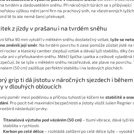
 na tvrdém a zledovatělém sněhu. Při náročných túrách se s přibývající
ořskou výškou mění jarní firn na prachový sníh, na všestranných lyžích
bird tě to ale nemá šanci překvapit.
itek z jízdy v prašanu i na tvrdém sněhu
lní šířka 90 mm vytváří v měkkém sněhu dostatečný vztlak,
lyže se neto
no změníš její směr
. Na tvrdém povrchu ti zase pomůže zůstat jistě na
ní rocker a klasický camber zlepšují vztlak a dávají lyži stabilitu, díky č
uše ani v přefoukaném sněhu. Měkčí špička i patka a celkově vyladěná 
zpečují, že se lyže v měkkém sněhu nezařezává, ale plave na povrchu. 
tanalem (50 cm) zajišťuje perfektní stabilitu i na ledových plochách.
rý grip ti dá jistotu v náročných sjezdech i během
dy v dlouhých obloucích
vný poměr mezi podélnou a příčnou tuhostí je klíčem ke
stabilitě a sn
dání
. Pro pocit tvé maximální bezpečnosti a jistoty vložil Julien Regnie
freebird následující prvky:
Titanalová výztuha pod vázáním
(50 cm)
– tlumí vibrace, dává lyži kli
stabilita v rychlosti.
Karbon po celé délce
– rozkládá zatížení po celé délce lyže – vysoká 