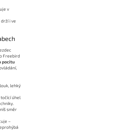
uje v
rží i ve
labech
jezdec
b Freebird
a pocitu
ovládání,
louk, lehký
točící úhel
chniky.
ěníš směr
cuje –
neprohýbá