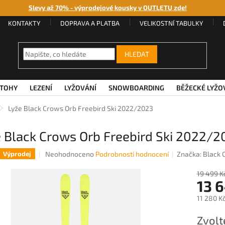
Slevy až 70% - výprodejové kousky v OUTLETU zde!
KONTAKTY
DOPRAVA A PLATBA
VELIKOSTNÍ TABULKY
HLEDAT
TOHY
LEZENÍ
LYŽOVÁNÍ
SNOWBOARDING
BĚŽECKÉ LYŽO
Lyže Black Crows Orb Freebird Ski 2022/2023
 Black Crows Orb Freebird Ski 2022/2
Průměrné
Neohodnoceno
Podrobnosti hodnocení
Značka:
Black 
Výprodej
hodnocení
produktu
19 499 K
13 
je
0,0
11 280 K
z
5
Měrná
Zvolt
hvězdiček.
cena: