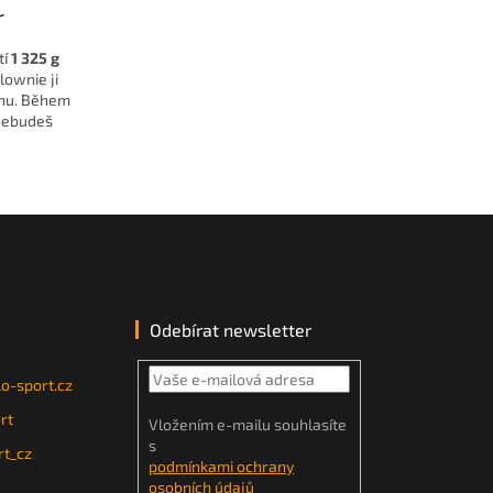
r
tí
1 325 g
lownie ji
ěhu. Během
 nebudeš
Odebírat newsletter
o-sport.cz
rt
Vložením e-mailu souhlasíte
s
t_cz
podmínkami ochrany
osobních údajů