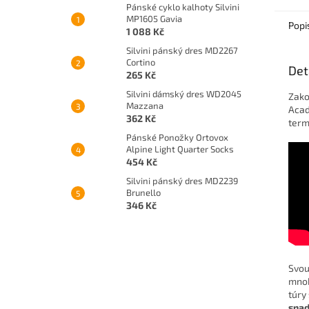
Pánské cyklo kalhoty Silvini
MP1605 Gavia
Popi
1 088 Kč
Silvini pánský dres MD2267
Cortino
Det
265 Kč
Silvini dámský dres WD2045
Zako
Mazzana
Acad
362 Kč
term
Pánské Ponožky Ortovox
Alpine Light Quarter Socks
454 Kč
Silvini pánský dres MD2239
Brunello
346 Kč
Svou
mnoh
túry
snad