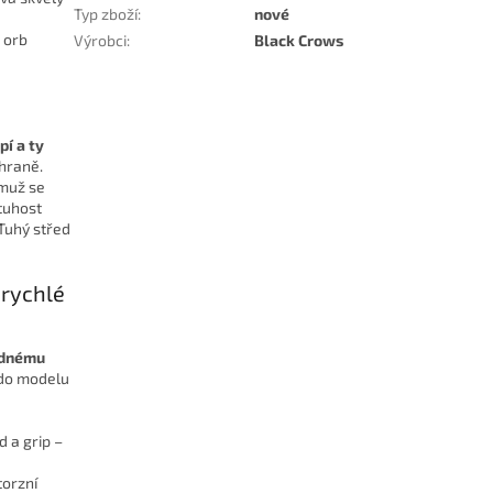
Typ zboží
:
nové
 orb
Výrobci
:
Black Crows
pí a ty
 hraně.
emuž se
tuhost
Tuhý střed
 rychlé
adnému
r do modelu
d a grip –
torzní