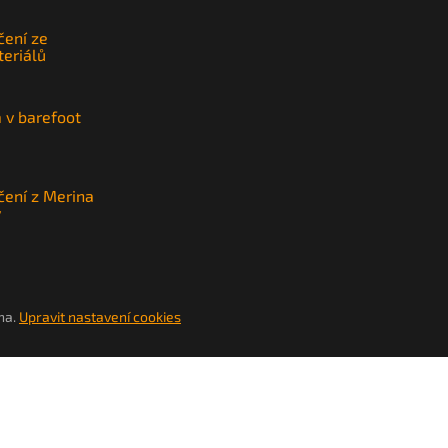
čení ze
teriálů
a v barefoot
čení z Merina
y
na.
Upravit nastavení cookies