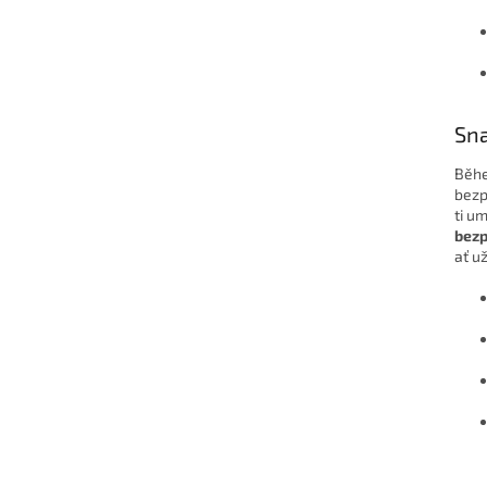
Sna
Běhe
bezp
ti u
bezp
ať u