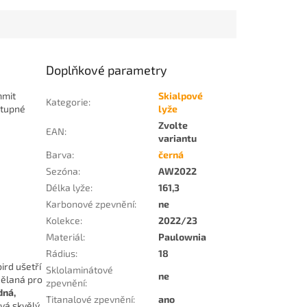
Doplňkové parametry
mmit
Skialpové
Kategorie
:
stupné
lyže
Zvolte
EAN
:
variantu
Barva
:
černá
Sezóna
:
AW2022
Délka lyže
:
161,3
Karbonové zpevnění
:
ne
Kolekce
:
2022/23
Materiál
:
Paulownia
Rádius
:
18
ird ušetří
Sklolaminátové
ne
dělaná pro
zpevnění
:
dná,
Titanalové zpevnění
:
ano
ává skvělý