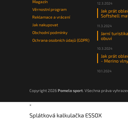
Magazín
12.3.2024
Věrnostní program
Jak prát oble
Softshell ma
Reklamace a vrácení
Jak nakupovat
11.3.2024
Obchodní podmínky
Jarní turistik
obuvi
Ochrana osobních údajů (GDPR)
10.3.2024
Jak prát oble
- Merino vln
10.1.2024
Copyright 2026
Pomelo sport
. Všechna práva vyhraze
×
Splátková kalkulačka ESSOX