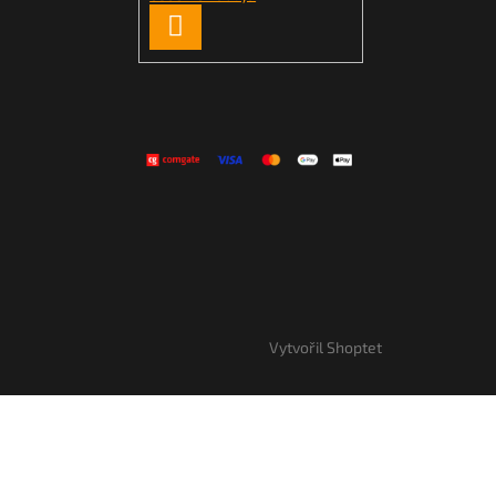
PŘIHLÁSIT
SE
Vytvořil Shoptet