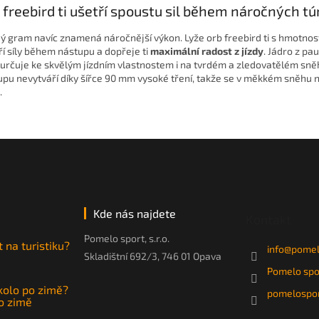
 freebird ti ušetří spoustu sil během náročných tú
ý gram navíc znamená náročnější výkon. Lyže orb freebird ti s hmotnos
ří síly během nástupu a dopřeje ti
maximální radost z jízdy
. Jádro z pau
určuje ke skvělým jízdním vlastnostem i na tvrdém a zledovatělém sn
upu nevytváří díky šířce 90 mm vysoké tření, takže se v měkkém sněhu
.
Kde nás najdete
Kontakt
Pomelo sport, s.r.o.
t na turistiku?
info
@
pomel
Skladištní 692/3, 746 01 Opava
Pomelo spo
 kolo po zimě?
pomelospor
po zimě