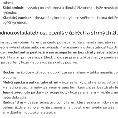
tuhost.
Sklolaminát
– vysoká torzní tuhost a dlouhá životnost – lyže neuskak
oblouku.
Klasický camber
– dostatečný kontakt lyže se sněhem – hrana dobře d
vyšší rychlosti.
dnou ovladatelnost oceníš v úzkých a strmých ž
m jízdy ve volném terénu je často potřeba rychle změnit směr, aby se 
ečně vyhnul skále nebo nerovnosti. Právě snadná ovladatelnost lyží Or
možní
vychutnat si pestřejší a náročnější terén bez ztráty sebejistoty 
ečí
. Hlavním přínosem lyží black crows je právě lehkost jízdy a snadné 
ž jsi ostřílený lyžař nebo zkoušíš skialpy poprvé.
Rocker na špičce
– zkracuje dotyk lyže se sněhem – lehko nasadíš ob
pivoting.
Měkčí špička a patka, tuhý střed
– lyže se lehko prohne, čímž vytváří 
– snadno a bez námahy lyži nasměruješ tam, kam chceš, bez ztráty te
Jemně zvednutá patka
– zkracuje dotyk lyže se sněhem – rychle zm
nebo dobrzdíš.
Rádius 18 m
– ideální rádius pro volný terén, který se dynamicky zkra
během jízdy snadno a rychle změníš směr, ve strmém svahu se lyže 
a i v dlouhém oblouku je stabilní.