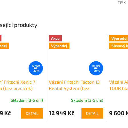
TISK
sející produkty
Akce
Výprodej
odej
Výprodej
Slevový 
10 499
18 499
Kč
Kč
–30 %
–30 %
í Fritschi Xenic 7
Vázání Fritschi Tecton 13
Vázání 
 (bez brzdiček)
Rental System (bez
TOUR bl
brzdiček)
Skladem (3-5 dní)
Skladem (3-5 dní)
9 Kč
12 949 Kč
9 600 
DETAIL
DETAIL