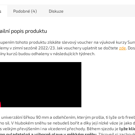
s
Podobné (4)
Diskuze
ailní popis produktu
upením tohoto produktu získáte slevový voucher na výukové kurzy Su
emy v zimní sezóně 2022/23. Jak vouchery uplatnit se dočtete
zde
. Do
íny kurzů budou odhaleny v následujících týdnech.
 univerzální šířkou 90 mm a odlehčením, kterým prošla, ti lyže orb freeb
o sil. V hlubokém sněhu se nebudeš bořit a díky její nízké váze je jako 
 s velkým převýšením i na vícedenní přechody. Během sjezdu je
lyže kli
no ovladatelná a výborně plave v měkkém sněhu
. Zároveň si zachov