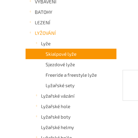
VYBAVENÍ
a
BATOHY
n
e
LEZENÍ
l
LYŽOVÁNÍ
Lyže
Skialpové lyže
Sjezdové lyže
Freeride a freestyle lyže
Lyžařské sety
Lyžařské vázání
Lyžařské hole
Lyžařské boty
Lyžařské helmy
Lyžařské brýle