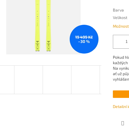
Barva
Velikost
Možnosti
19 499 Kč
–30 %
Pokud hle
každých 
Na vynik
ať už pů
vyhlášen
Detailní