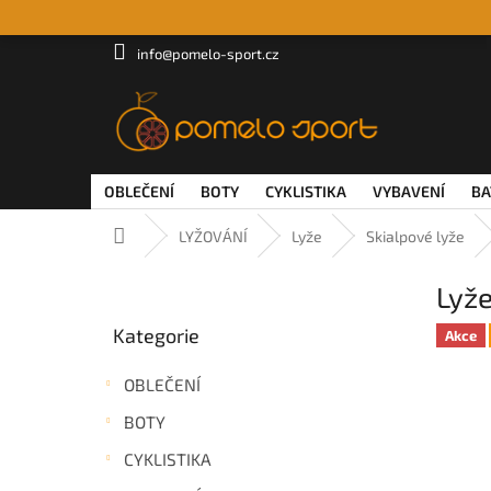
Přejít
na
obsah
info@pomelo-sport.cz
OBLEČENÍ
BOTY
CYKLISTIKA
VYBAVENÍ
BA
Domů
LYŽOVÁNÍ
Lyže
Skialpové lyže
P
Lyže
o
Přeskočit
s
Kategorie
kategorie
Akce
t
r
OBLEČENÍ
a
n
BOTY
n
CYKLISTIKA
í
p