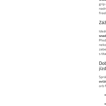
grip
nadm
free
Záž
Ideá
snad
Před
neko
zabe
s ti
Dob
jíz
Sprá
ovlá
orb 