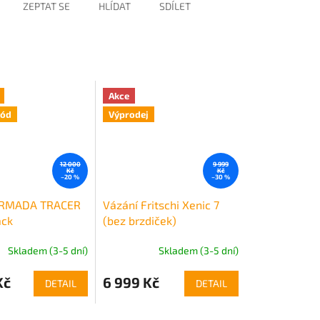
ZEPTAT SE
HLÍDAT
SDÍLET
Akce
kód
Výprodej
12 000
9 999
Kč
Kč
–20 %
–30 %
ARMADA TRACER
Vázání Fritschi Xenic 7
ack
(bez brzdiček)
Skladem (3-5 dní)
Skladem (3-5 dní)
Kč
6 999 Kč
DETAIL
DETAIL