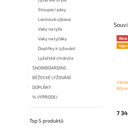
Stoupací pásy
Lavinová výbava
Souvi
Vaky na lyže
Vaky na lyžáky
Akce
Výpr
Doplňky k lyžování
Lyžařské chrániče
SNOWBOARDING
BĚŽECKÉ LYŽOVÁNÍ
Vázán
DOPLŇKY
60mm
% VÝPRODEJ
7 34
Top 5 produktů