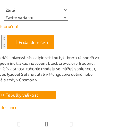
 doručení
Přidat do košíku
dáš univerzální skialpinistickou lyži, která tě podrží za
podmínek, zkus inovovaný black crows orb freebird.
ající vlastnosti tohohle modelu se můžeš spolehnout,
jdeš lyžovat Satanův žlab v Mengusové dolině nebo
é sjezdy v Chamonix.
Tabulky velikostí
 informace