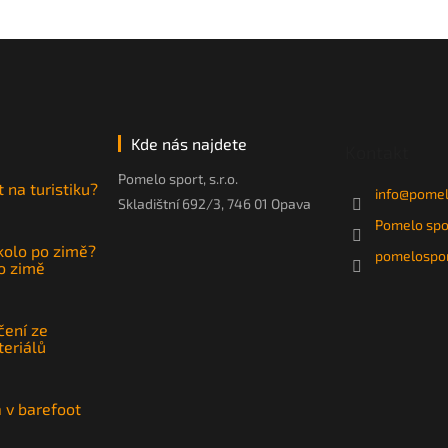
Kde nás najdete
Kontakt
Pomelo sport, s.r.o.
t na turistiku?
info
@
pomel
Skladištní 692/3, 746 01 Opava
Pomelo spo
 kolo po zimě?
pomelospor
po zimě
čení ze
teriálů
a v barefoot