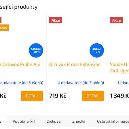
sející produkty
Akce
Akce
odej
1 199 Kč
799 Kč
–30 %
–10 %
 Ortovox Probe Alu
Ortovox Probe Extension
Sonda Or
240 Ligh
 dodavatele (do 3 týdnů)
U dodavatele (do 3 týdnů)
U dod
 Kč
719 Kč
1 349 K
DETAIL
DETAIL
s
Podobné (4)
Diskuze
Značka
Ostatní informac