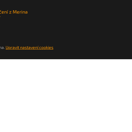
čení z Merina
y
na.
Upravit nastavení cookies