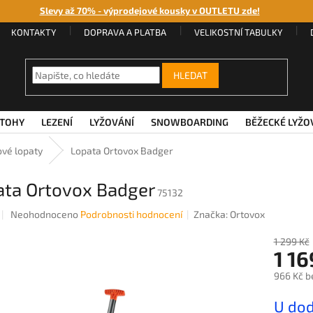
Slevy až 70% - výprodejové kousky v OUTLETU zde!
KONTAKTY
DOPRAVA A PLATBA
VELIKOSTNÍ TABULKY
HLEDAT
TOHY
LEZENÍ
LYŽOVÁNÍ
SNOWBOARDING
BĚŽECKÉ LYŽO
ové lopaty
Lopata Ortovox Badger
ata Ortovox Badger
75132
Průměrné
Neohodnoceno
Podrobnosti hodnocení
Značka:
Ortovox
hodnocení
produktu
1 299 Kč
1 16
je
0,0
966 Kč b
z
5
Měrná
U dod
hvězdiček.
cena: