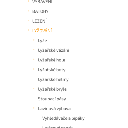
VYBAVENÍ
a
BATOHY
n
e
LEZENÍ
l
LYŽOVÁNÍ
Lyže
Lyžařské vázání
Lyžařské hole
Lyžařské boty
Lyžařské helmy
Lyžařské brýle
Stoupací pásy
Lavinová výbava
Vyhledávače a pípáky
Lavinové sondy