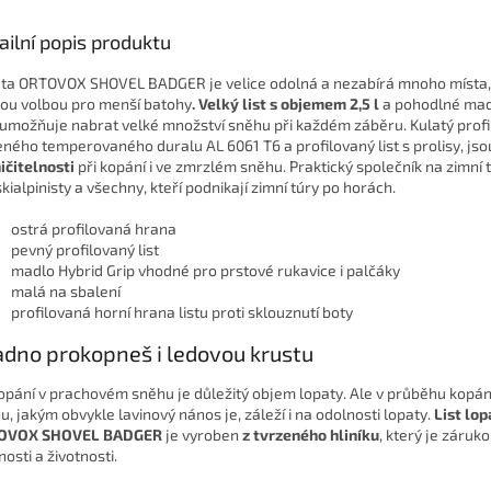
ailní popis produktu
ta ORTOVOX SHOVEL BADGER je velice odolná a nezabírá mnoho místa, 
ou volbou pro menší batohy
.
Velký list s objemem 2,5 l
a pohodlné mad
 umožňuje nabrat velké množství sněhu při každém záběru. Kulatý profil
eného temperovaného duralu AL 6061 T6 a profilovaný list s prolisy, js
ičitelnosti
při kopání i ve zmrzlém sněhu. Praktický společník na zimní 
skialpinisty a všechny, kteří podnikají zimní túry po horách.
ostrá profilovaná hrana
pevný profilovaný list
madlo Hybrid Grip vhodné pro prstové rukavice i palčáky
malá na sbalení
profilovaná horní hrana listu proti sklouznutí boty
dno prokopneš i ledovou krustu
kopání v prachovém sněhu je důležitý objem lopaty. Ale v průběhu kopán
u, jakým obvykle lavinový nános je, záleží i na odolnosti lopaty.
List lop
OVOX SHOVEL BADGER
je vyroben
z tvrzeného hliníku
, který je záruk
nosti a životnosti.