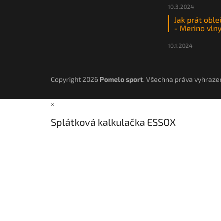
10.3.2024
Jak prát oble
- Merino vln
10.1.2024
Copyright 2026
Pomelo sport
. Všechna práva vyhraze
×
Splátková kalkulačka ESSOX