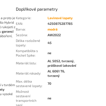
Doplňkové parametry
a proto je
Kategorie
:
Lavinové lopaty
lo Hybrid
EAN
:
4250875287785
 rukojeti z
Barva
:
modrá
ou
garancí
Sezóna
:
AW2022
táboření,
Délka rozložené
45
lopaty
:
Kompatibilita s
ne
Pocket Spike
:
AL 5052, tvrzený,
Materiál listu
:
práškové lakování
AL 6061 T6,
Materiál násady
:
tvrzený
Max. délka
70
í v tvrdém
sestavené lopaty
:
aty
Možnost
ou vysoké
sestavení
ne
transportních
saní
: