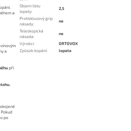
Objem listu
opání.
2,5
lopaty
:
sněhem a
Protiskluzový grip
ne
násady
:
Teleskopická
ne
násada
:
Výrobci
:
ORTOVOX
lavinovým
Způsob kopání
:
lopata
my a
něhu
při
atohu.
pokojené
. Pokud
ho po