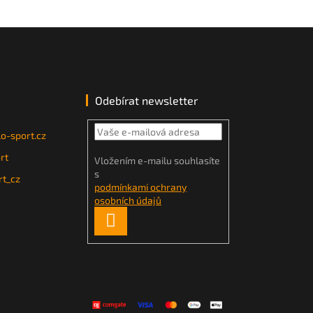
Odebírat newsletter
o-sport.cz
rt
Vložením e-mailu souhlasíte
s
t_cz
podmínkami ochrany
osobních údajů
PŘIHLÁSIT
SE