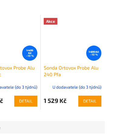
Akce
1 499
1 699 Kč
Kč
–10 %
–10 %
tovox Probe Alu
Sonda Ortovox Probe Alu
t
240 Pfa
avatele (do 3 týdnů)
U dodavatele (do 3 týdnů)
č
1 529 Kč
DETAIL
DETAIL
e