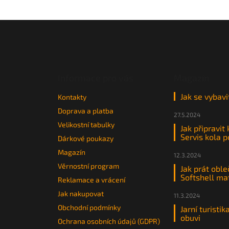
Z
á
p
a
t
Informace pro vás
Magazín
í
Jak se vybavi
Kontakty
Doprava a platba
27.5.2024
Velikostní tabulky
Jak připravit
Servis kola 
Dárkové poukazy
Magazín
12.3.2024
Věrnostní program
Jak prát oble
Softshell ma
Reklamace a vrácení
Jak nakupovat
11.3.2024
Obchodní podmínky
Jarní turistik
obuvi
Ochrana osobních údajů (GDPR)