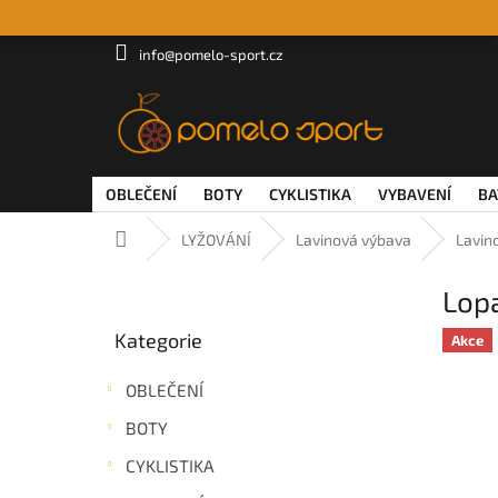
Přejít
na
obsah
info@pomelo-sport.cz
OBLEČENÍ
BOTY
CYKLISTIKA
VYBAVENÍ
BA
Domů
LYŽOVÁNÍ
Lavinová výbava
Lavin
P
Lop
o
Přeskočit
s
Kategorie
kategorie
Akce
t
r
OBLEČENÍ
a
n
BOTY
n
CYKLISTIKA
í
p