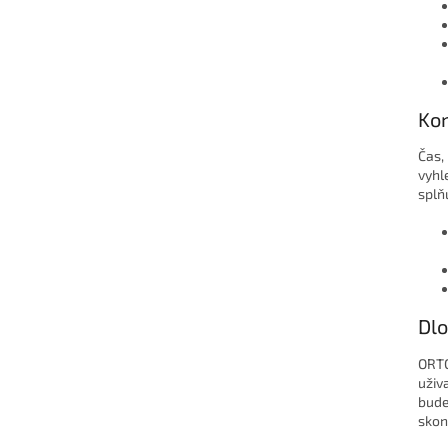
Kom
Čas,
vyhl
splň
Dlo
ORTO
uživ
bude
skon