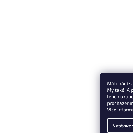
Máte rádi s
My také! A 
lépe nakupo
procházením
Více inform
Nastaven