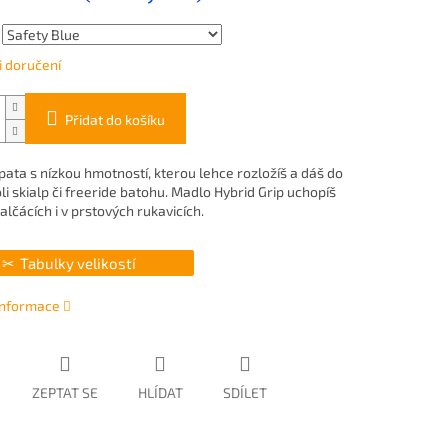
 doručení
Přidat do košíku
pata s nízkou hmotností, kterou lehce rozložíš a dáš do
i skialp či freeride batohu. Madlo Hybrid Grip uchopíš
alčácích i v prstových rukavicích.
Tabulky velikostí
 informace
ZEPTAT SE
HLÍDAT
SDÍLET