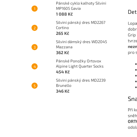
Pánské cyklo kalhoty Silvini
MP1605 Gavia
Det
1 088 Kč
Silvini pánský dres MD2267
Lopa
Cortino
dobr
265 Kč
Grip
tvrz
Silvini dámský dres WD2045
nezn
Mazzana
pro 
362 Kč
Pánské Ponožky Ortovox
Alpine Light Quarter Socks
454 Kč
Silvini pánský dres MD2239
Brunello
346 Kč
Sna
Při 
sněh
ORT
odol