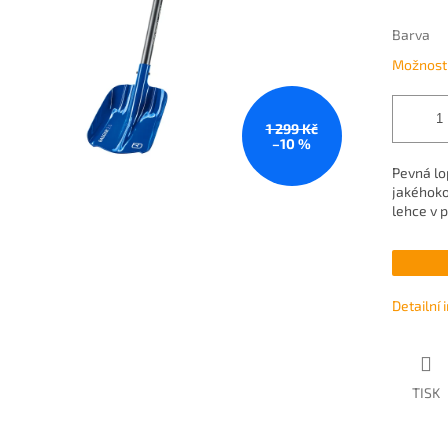
Barva
Možnosti
1 299 Kč
–10 %
Pevná lo
jakéhokol
lehce v p
Detailní
TISK