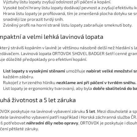
Výztuhy listu lopaty zvyšují odolnost při páčení a kopání.
Vysoké boční hrany listu lopaty dodávají pevnost a zvyšují efektivitu k
Hrana listu lopaty je profilovaná, tím je zmenšená plocha dotyku se 
snadněji lze prorazit tvrdý sníh.
Zvlněný profil na horní straně listu lopaty zabraňuje smeknutí boty.
paktní a velmi lehká lavinová lopata
 který strávíš kopáním v lavině je většinou násobně delší než hledání s 
edávačem. Lavinová lopata ORTOVOX SHOVEL BADGER šetří cenné gra
uje důležité předpoklady pro efektivní kopání.
List lopaty s vysokými stěnami
umožňuje
nabírat velké množství s
každém záběru.
Rukojeť z tvrzeného hliníku
nezklame ani při páčení v tvrdém sněhu.
List lopaty je ergonomicky tvarovaný, aby byla
dobře sbalitelná do b
uhá životnost a 5 let záruka
VOX poskytuje na lavinové vybavení záruku
5 let
. Mezi dlouholeté a s
atele lavinového vybavení patří například i Horská záchranná služba ČR
š potřebovat
náhradní díly nebo opravy
, ORTOVOX je poskytuje i dlou
čení pětileté záruky.