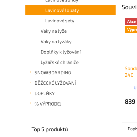
Souvi
Lavinové lopaty
Lavinové sety
Akce
Výpr
Vaky na lyže
Vaky na lyžáky
Doplňky k lyžování
Lyžařské chrániče
Sonda
SNOWBOARDING
240
BĚŽECKÉ LYŽOVÁNÍ
U
DOPLŇKY
839
% VÝPRODEJ
Top 5 produktů
Popi