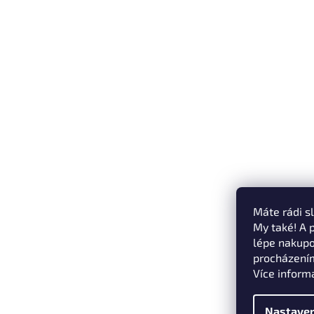
Máte rádi s
My také! A 
lépe nakupo
procházením
Více inform
Nastaven