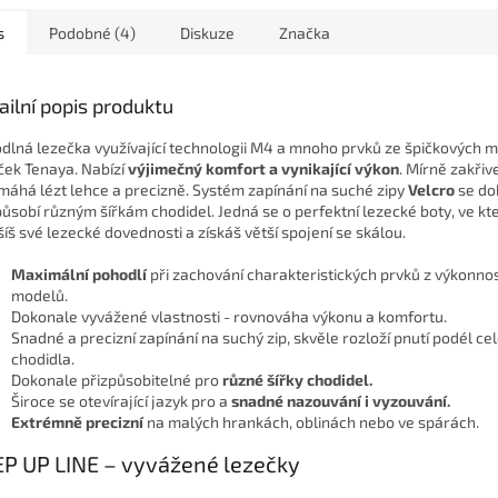
s
Podobné (4)
Diskuze
Značka
ailní popis produktu
dlná lezečka využívající technologii M4 a mnoho prvků ze špičkových 
ček Tenaya. Nabízí
výjimečný komfort a vynikající výkon
. Mírně zakřiv
omáhá lézt lehce a precizně. Systém zapínání na suché zipy
Velcro
se do
působí různým šířkám chodidel. Jedná se o perfektní lezecké boty, ve kt
šíš své lezecké dovednosti a získáš větší spojení se skálou.
Maximální pohodlí
při zachování charakteristických prvků z výkonno
modelů.
Dokonale vyvážené vlastnosti - rovnováha výkonu a komfortu.
Snadné a precizní zapínání na suchý zip, skvěle rozloží pnutí podél ce
chodidla.
Dokonale přizpůsobitelné pro
různé šířky chodidel.
Široce se otevírající jazyk pro a
snadné nazouvání i vyzouvání.
Extrémně precizní
na malých hrankách, oblinách nebo ve spárách.
P UP LINE – vyvážené lezečky