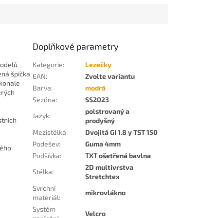
Doplňkové parametry
modelů
Kategorie
:
Lezečky
ená špička
EAN
:
Zvolte variantu
konale
Barva
:
modrá
erých
Sezóna
:
SS2023
polstrovaný a
Jazyk
:
stních
prodyšný
Mezistélka
:
Dvojitá GI 1.8 y TST 150
Podešev
:
Guma 4mm
lého
Podšívka
:
TXT ošetřená bavlna
2D multivrstva
Stélka
:
Stretchtex
Svrchní
mikrovlákno
materiál
:
Systém
Velcro