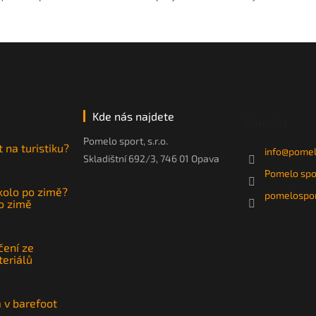
Kde nás najdete
Kontakt
Pomelo sport, s.r.o.
t na turistiku?
info
@
pomel
Skladištní 692/3, 746 01 Opava
Pomelo spo
 kolo po zimě?
pomelospor
po zimě
čení ze
teriálů
a v barefoot