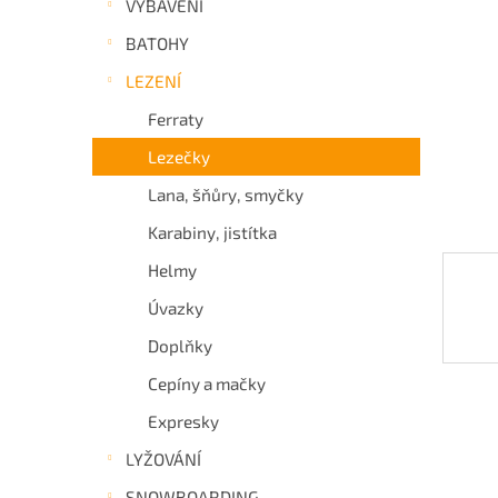
VYBAVENÍ
a
BATOHY
n
e
LEZENÍ
l
Ferraty
Lezečky
Lana, šňůry, smyčky
Karabiny, jistítka
Helmy
Úvazky
Doplňky
Cepíny a mačky
Expresky
LYŽOVÁNÍ
SNOWBOARDING