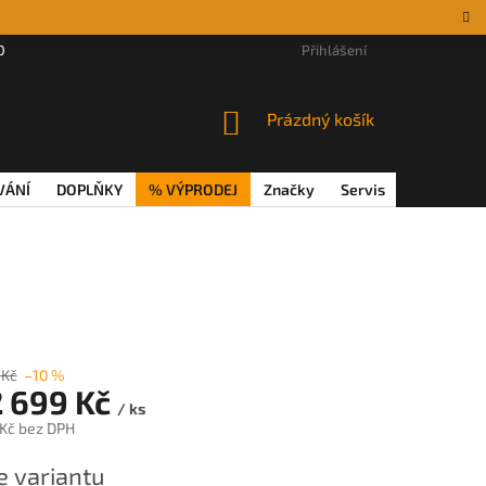
DÁRKOVÉ POUKAZY
MAGAZÍN
VĚRNOSTNÍ PROGRAM
Přihlášení
REKL
NÁKUPNÍ
Prázdný košík
KOŠÍK
VÁNÍ
DOPLŇKY
% VÝPRODEJ
Značky
Servis
Magazín
 Kč
–10 %
 699 Kč
/ ks
 Kč
bez DPH
e variantu