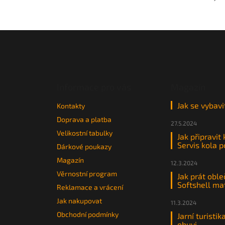
Z
á
p
a
t
Informace pro vás
Magazín
í
Jak se vybavi
Kontakty
Doprava a platba
27.5.2024
Velikostní tabulky
Jak připravit
Servis kola 
Dárkové poukazy
Magazín
12.3.2024
Věrnostní program
Jak prát oble
Softshell ma
Reklamace a vrácení
Jak nakupovat
11.3.2024
Obchodní podmínky
Jarní turistik
obuvi