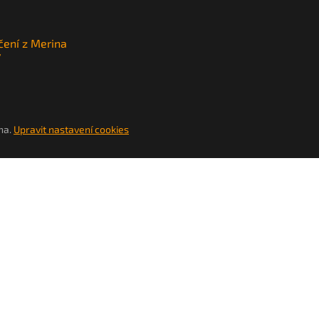
čení z Merina
y
na.
Upravit nastavení cookies