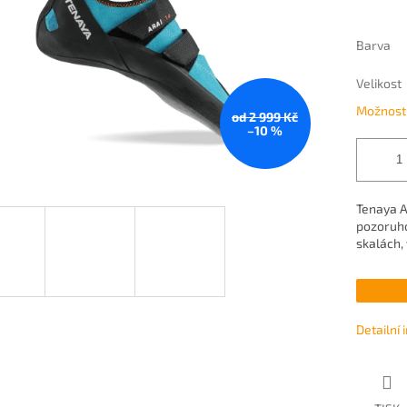
Barva
Velikost
Možnosti
od 2 999 Kč
–10 %
Tenaya A
pozoruho
skalách,
Detailní