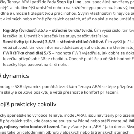
čky Tenaya ARAI patří do řady
Step Up Line
. Jsou speciálně navrženy p
nější a intuitivnější umístění nohou na každém typu povrchu. Jsou výji
dlné a umožní ti zlepšit tvou práci nohou. Svými vlastnostmi ti nejvíce 
t v kolmých nebo mírně převislých cestách, ať už na skále nebo umělé 
Rigidity (tvrdost) 3,5/5 – středně tvrdé/tvrdé.
Čím vyšší číslo, tím tv
lezečka je. U tvrdších lezeček lze stupy zatížit větší silou.
Sensitivity (citlivost) 3,5/5 – středně citlivé/citlivé.
Čím vyšší je čísl
větší citlivost, tím více informací dokážeš zjistit o stupu, na kterém stoj
FWR (šířka chodidla) 5/5
– hodnota FWR vyjadřuje, jak dobře se dok
lezečka přizpůsobit šířce chodidla. Obecně platí, že u větších hodno
lezečky lépe pasovat na širší nohu.
R dynamics
nologie SXR dynamics pomáhá lezečkám Tenaya ARAI se lépe přizpůso
m skály a celkově poskytuje větší přesnost a komfort při lezení.
ojíš prakticky cokoliv
čky španělského výrobce Tenaya, model ARAI, jsou navrženy pro lezen
ě převislých stěn, kde často nejsou stupy žádné nebo stěží znatelné.
Mi
y, rajbasy nebo koutové lezení
. Tady všude jsou „ARAI“ jako doma. Skv
iješ také při celodenním blbnutí v alpských nebo tatranských stěnách.