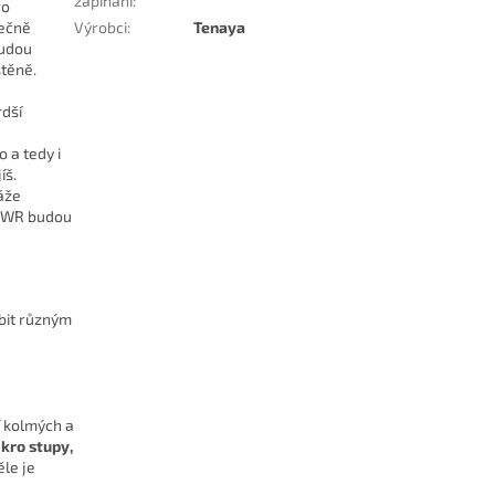
zapínání
:
ro
Výrobci
:
Tenaya
mečně
budou
stěně.
rdší
o a tedy i
íš.
áže
t FWR budou
bit různým
í kolmých a
kro stupy,
ěle je