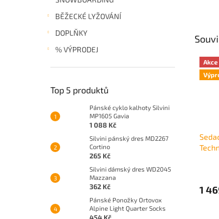
BĚŽECKÉ LYŽOVÁNÍ
DOPLŇKY
Souvi
% VÝPRODEJ
Akce
Výpr
Top 5 produktů
Pánské cyklo kalhoty Silvini
MP1605 Gavia
1 088 Kč
Sedac
Silvini pánský dres MD2267
Cortino
Tech
265 Kč
Silvini dámský dres WD2045
Mazzana
362 Kč
1 46
Pánské Ponožky Ortovox
Alpine Light Quarter Socks
454 Kč