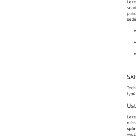
Leze
snad
poho
sedě
SX
Tech
typů
Ust
Leze
mírn
spár
využ