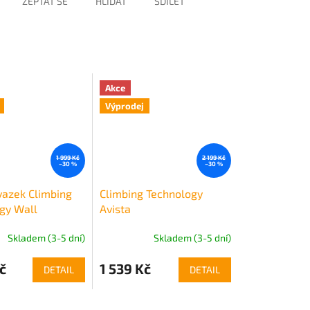
ZEPTAT SE
HLÍDAT
SDÍLET
Akce
Výprodej
1 999 Kč
2 199 Kč
–30 %
–30 %
vazek Climbing
Climbing Technology
gy Wall
Avista
Skladem (3-5 dní)
Skladem (3-5 dní)
č
1 539 Kč
DETAIL
DETAIL