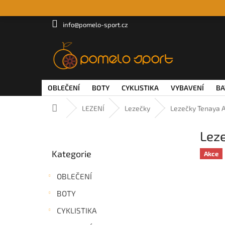
Přejít
na
obsah
info@pomelo-sport.cz
OBLEČENÍ
BOTY
CYKLISTIKA
VYBAVENÍ
BA
Domů
LEZENÍ
Lezečky
Lezečky Tenaya A
P
Leze
o
Přeskočit
s
Kategorie
kategorie
Akce
t
r
OBLEČENÍ
a
n
BOTY
n
CYKLISTIKA
í
p