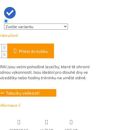
 doručení
Přidat do košíku
RAI jsou velmi pohodlné lezečky, které tě ohromí
dnou výkonností. Jsou ideální pro dlouhé dny ve
 vícedélky nebo hodiny tréninku na umělé stěně.
Tabulky velikostí
 informace