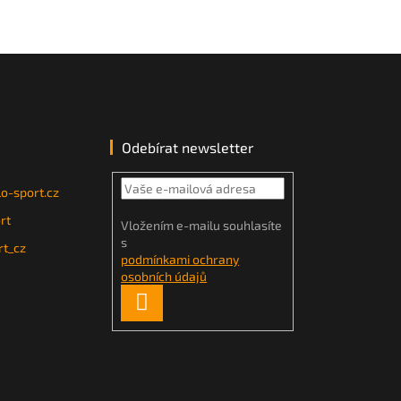
Odebírat newsletter
o-sport.cz
rt
Vložením e-mailu souhlasíte
s
t_cz
podmínkami ochrany
osobních údajů
PŘIHLÁSIT
SE