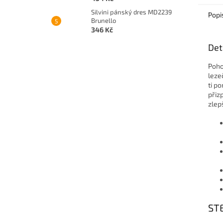
Silvini pánský dres MD2239
Popi
Brunello
346 Kč
Det
Poho
leze
ti p
přiz
zlep
STE