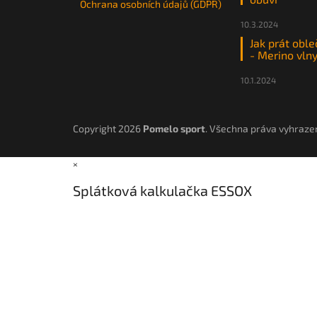
Ochrana osobních údajů (GDPR)
10.3.2024
Jak prát oble
- Merino vln
10.1.2024
Copyright 2026
Pomelo sport
. Všechna práva vyhraze
×
Splátková kalkulačka ESSOX