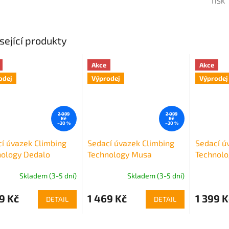
TISK
sející produkty
Akce
Akce
odej
Výprodej
Výprodej
2 099
2 099
Kč
Kč
–30 %
–30 %
í úvazek Climbing
Sedací úvazek Climbing
Sedací ú
nology Dedalo
Technology Musa
Technolo
Skladem (3-5 dní)
Skladem (3-5 dní)
9 Kč
1 469 Kč
1 399 K
DETAIL
DETAIL