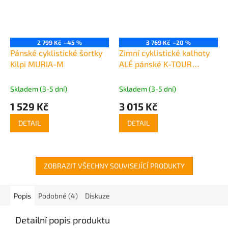
2 799 Kč
–45 %
3 769 Kč
–20 %
Pánské cyklistické šortky
Zimní cyklistické kalhoty
Kilpi MURIA-M
ALÉ pánské K-TOUR
KLIMATIK
Skladem (3-5 dní)
Skladem (3-5 dní)
1 529 Kč
3 015 Kč
DETAIL
DETAIL
ZOBRAZIT VŠECHNY SOUVISEJÍCÍ PRODUKTY
Popis
Podobné (4)
Diskuze
Detailní popis produktu