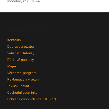
Modelový rok
:
2024
Z
á
p
a
Informace pro vás
t
Kontakty
í
Doprava a platba
Velikostní tabulky
Dárkové poukazy
Magazín
Věrnostní program
Reklamace a vrácení
Jak nakupovat
Obchodní podmínky
Ochrana osobních údajů (GDPR)