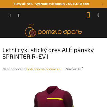
Přejít
Slevy až 70% - výprodejové kousky v OUTLETU zde!
na
obsah
NÁKUP
KOŠÍK
Letní cyklistický dres ALÉ pánský
SPRINTER R-EV1
Průměrné
Neohodnoceno
Podrobnosti hodnocení
Značka:
ALÉ
hodnocení
produktu
je
0,0
z
5
hvězdiček.