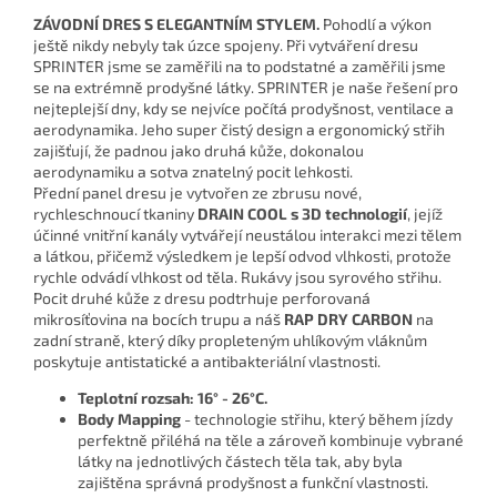
ZÁVODNÍ DRES S ELEGANTNÍM STYLEM.
Pohodlí a výkon
ještě nikdy nebyly tak úzce spojeny. Při vytváření dresu
SPRINTER jsme se zaměřili na to podstatné a zaměřili jsme
se na extrémně prodyšné látky. SPRINTER je naše řešení pro
nejteplejší dny, kdy se nejvíce počítá prodyšnost, ventilace a
aerodynamika. Jeho super čistý design a ergonomický střih
zajišťují, že padnou jako druhá kůže, dokonalou
aerodynamiku a sotva znatelný pocit lehkosti.
Přední panel dresu je vytvořen ze zbrusu nové,
rychleschnoucí tkaniny
DRAIN COOL s 3D technologií
, jejíž
účinné vnitřní kanály vytvářejí neustálou interakci mezi tělem
a látkou, přičemž výsledkem je lepší odvod vlhkosti, protože
rychle odvádí vlhkost od těla. Rukávy jsou syrového střihu.
Pocit druhé kůže z dresu podtrhuje perforovaná
mikrosíťovina na bocích trupu a náš
RAP DRY CARBON
na
zadní straně, který díky propleteným uhlíkovým vláknům
poskytuje antistatické a antibakteriální vlastnosti.
Teplotní rozsah: 16° - 26°C.
Body Mapping
- technologie střihu, který během jízdy
perfektně přiléhá na těle a zároveň kombinuje vybrané
látky na jednotlivých částech těla tak, aby byla
zajištěna správná prodyšnost a funkční vlastnosti.