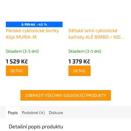
2 799 Kč
–45 %
Pánské cyklistické šortky
Dětské letní cyklistické
Kilpi MURIA-M
kalhoty ALÉ BIMBO / KID
KID
Skladem (3-5 dní)
Skladem (3-5 dní)
1 529 Kč
1 379 Kč
DETAIL
DETAIL
ZOBRAZIT VŠECHNY SOUVISEJÍCÍ PRODUKTY
Popis
Podobné (4)
Diskuze
Detailní popis produktu