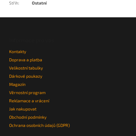
Střih
:
Ostatní
Z
á
p
a
Informace pro vás
t
Kontakty
í
Doprava a platba
Velikostní tabulky
Dárkové poukazy
Magazín
Věrnostní program
Reklamace a vrácení
Jak nakupovat
Obchodní podmínky
Ochrana osobních údajů (GDPR)