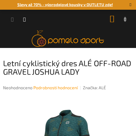
Přejít
Slevy až 70% - výprodejové kousky v OUTLETU zde!
na
obsah
NÁKUP
KOŠÍK
Letní cyklistický dres ALÉ OFF-ROAD
GRAVEL JOSHUA LADY
Průměrné
Neohodnoceno
Podrobnosti hodnocení
Značka:
ALÉ
hodnocení
produktu
je
0,0
z
5
hvězdiček.