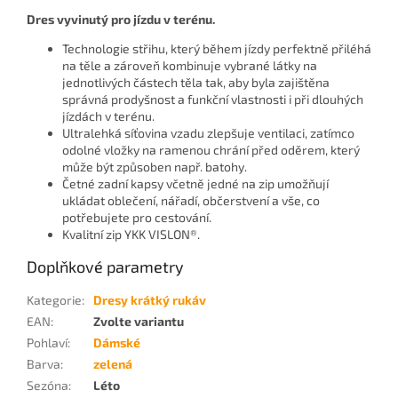
Dres vyvinutý pro jízdu v terénu.
Technologie střihu, který během jízdy perfektně přiléhá
na těle a zároveň kombinuje vybrané látky na
jednotlivých částech těla tak, aby byla zajištěna
správná prodyšnost a funkční vlastnosti i při dlouhých
jízdách v terénu.
Ultralehká síťovina vzadu zlepšuje ventilaci, zatímco
odolné vložky na ramenou chrání před oděrem, který
může být způsoben např. batohy.
Četné zadní kapsy včetně jedné na zip umožňují
ukládat oblečení, nářadí, občerstvení a vše, co
potřebujete pro cestování.
Kvalitní zip YKK VISLON®.
Doplňkové parametry
Kategorie
:
Dresy krátký rukáv
EAN
:
Zvolte variantu
Pohlaví
:
Dámské
Barva
:
zelená
Sezóna
:
Léto