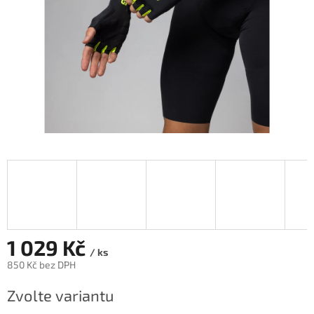
1 029 Kč
/ ks
850 Kč bez DPH
Měrná
Zvolte variantu
cena: