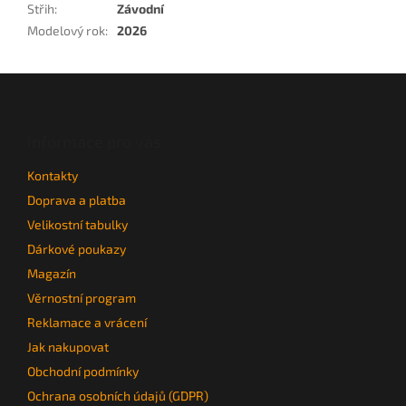
Střih
:
Závodní
Modelový rok
:
2026
Z
á
p
a
Informace pro vás
t
Kontakty
í
Doprava a platba
Velikostní tabulky
Dárkové poukazy
Magazín
Věrnostní program
Reklamace a vrácení
Jak nakupovat
Obchodní podmínky
Ochrana osobních údajů (GDPR)