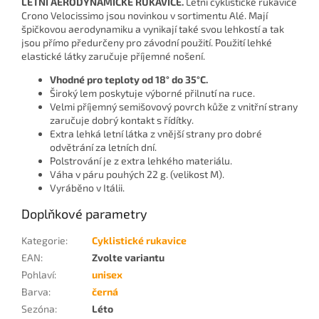
LETNÍ AERODYNAMICKÉ RUKAVICE.
Letní cyklistické rukavice
Crono Velocissimo jsou novinkou v sortimentu Alé. Mají
špičkovou aerodynamiku a vynikají také svou lehkostí a tak
jsou přímo předurčeny pro závodní použití. Použití lehké
elastické látky zaručuje příjemné nošení.
Vhodné pro teploty od 18° do 35°C.
Široký lem poskytuje výborné přilnutí na ruce.
Velmi příjemný semišovový povrch kůže z vnitřní strany
zaručuje dobrý kontakt s řídítky.
Extra lehká letní látka z vnější strany pro dobré
odvětrání za letních dní.
Polstrování je z extra lehkého materiálu.
Váha v páru pouhých 22 g. (velikost M).
Vyráběno v Itálii.
Doplňkové parametry
Kategorie
:
Cyklistické rukavice
EAN
:
Zvolte variantu
Pohlaví
:
unisex
Barva
:
černá
Sezóna
:
Léto