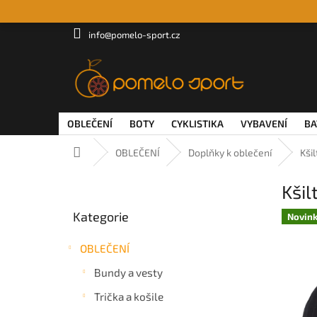
Přejít
na
obsah
info@pomelo-sport.cz
OBLEČENÍ
BOTY
CYKLISTIKA
VYBAVENÍ
BA
Domů
OBLEČENÍ
Doplňky k oblečení
Kši
P
Kši
o
Přeskočit
s
Kategorie
kategorie
Novin
t
r
OBLEČENÍ
a
n
Bundy a vesty
n
Trička a košile
í
p