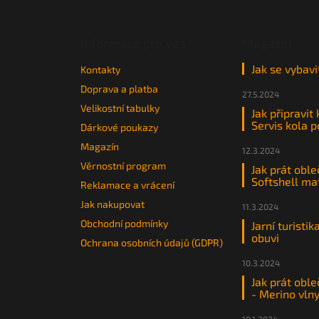
p
a
t
Informace pro vás
Magazín
í
Jak se vybavi
Kontakty
Doprava a platba
27.5.2024
Velikostní tabulky
Jak připravit
Servis kola 
Dárkové poukazy
Magazín
12.3.2024
Věrnostní program
Jak prát oble
Softshell ma
Reklamace a vrácení
Jak nakupovat
11.3.2024
Obchodní podmínky
Jarní turistik
obuvi
Ochrana osobních údajů (GDPR)
10.3.2024
Jak prát oble
- Merino vln
10.1.2024