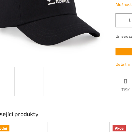
Možnosti
Unisex š
Detailní
TISK
sející produkty
odej
Akce