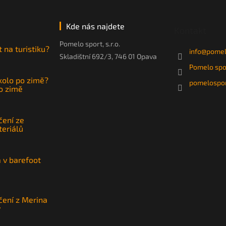
Kde nás najdete
Kontakt
Pomelo sport, s.r.o.
t na turistiku?
info
@
pomel
Skladištní 692/3, 746 01 Opava
Pomelo spo
 kolo po zimě?
pomelospor
po zimě
čení ze
teriálů
a v barefoot
čení z Merina
y