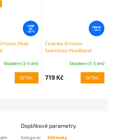
1 099
799 Kč
Kč
–10 %
–30 %
Ortovox Peak
Čelenka Ortovox
d
Seamless Headband
Skladem (3-5 dní)
Skladem (3-5 dní)
719 Kč
DETAIL
DETAIL
Doplňkové parametry
zkým
Kategorie
:
Kšiltovky