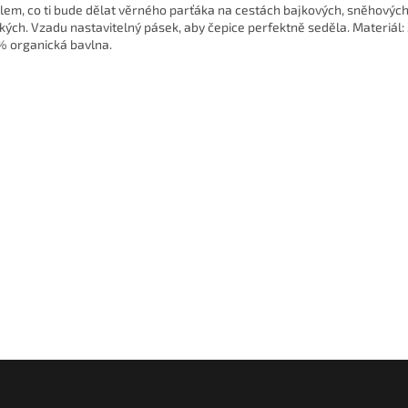
ilem, co ti bude dělat věrného parťáka na cestách bajkových, sněhovýc
kých. Vzadu nastavitelný pásek, aby čepice perfektně seděla. Materiál:
% organická bavlna.