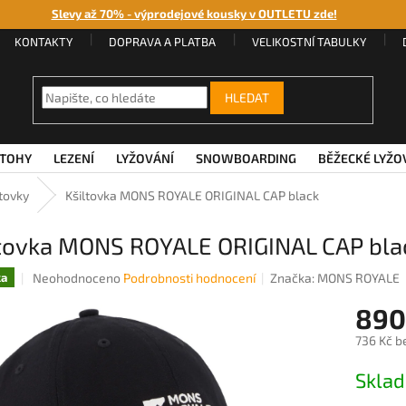
Slevy až 70% - výprodejové kousky v OUTLETU zde!
KONTAKTY
DOPRAVA A PLATBA
VELIKOSTNÍ TABULKY
HLEDAT
TOHY
LEZENÍ
LYŽOVÁNÍ
SNOWBOARDING
BĚŽECKÉ LYŽO
ltovky
Kšiltovka MONS ROYALE ORIGINAL CAP black
ltovka MONS ROYALE ORIGINAL CAP bla
Průměrné
Neohodnoceno
Podrobnosti hodnocení
Značka:
MONS ROYALE
ka
hodnocení
890
produktu
je
736 Kč b
0,0
z
Měrná
Sklad
5
cena:
hvězdiček.