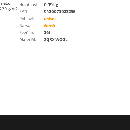
h nebo
Hmotnost
:
0.09 kg
 220 g/m2,
EAN
:
9420070023296
Pohlaví
:
unisex
Barva
:
černá
Sezóna
:
26J
Materiál
:
ZQRX WOOL