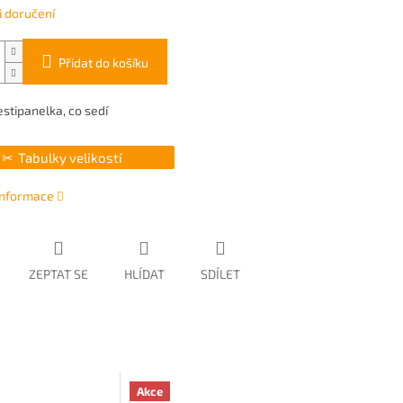
 doručení
Přidat do košíku
estipanelka, co sedí
Tabulky velikostí
 informace
ZEPTAT SE
HLÍDAT
SDÍLET
Akce