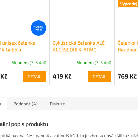
Výprodej
499 Kč
–41 %
ni unisex čelenka
Cyklistická čelenka ALÉ
Čelenka 
14 Gubbia
ACCESSORI K-ATMO
Headban
Skladem (3-5 dní)
Skladem (3-5 dní)
 Kč
419 Kč
769 Kč
DETAIL
DETAIL
s
Podobné (4)
Diskuze
ailní popis produktu
nická bavlna, šest panelů a zahnutý kšilt, to je zbrusu nová kšiltka s ní