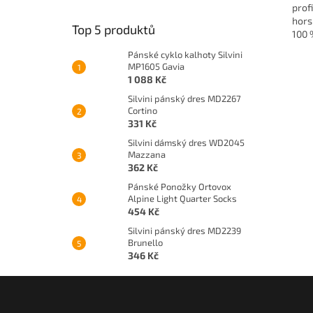
prof
hors
Top 5 produktů
100 
Pánské cyklo kalhoty Silvini
MP1605 Gavia
1 088 Kč
Silvini pánský dres MD2267
Cortino
331 Kč
Silvini dámský dres WD2045
Mazzana
362 Kč
Pánské Ponožky Ortovox
Alpine Light Quarter Socks
454 Kč
Silvini pánský dres MD2239
Brunello
346 Kč
Z
á