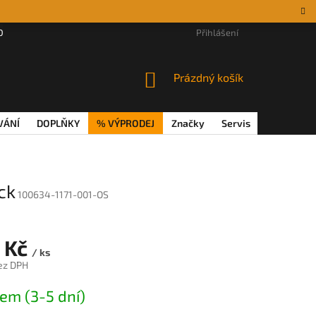
DÁRKOVÉ POUKAZY
MAGAZÍN
VĚRNOSTNÍ PROGRAM
Přihlášení
REKL
NÁKUPNÍ
Prázdný košík
KOŠÍK
VÁNÍ
DOPLŇKY
% VÝPRODEJ
Značky
Servis
Magazín
ck
100634-1171-001-OS
 Kč
/ ks
ez DPH
em (3-5 dní)