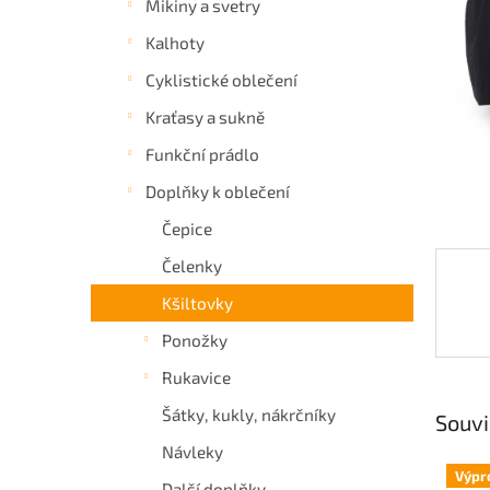
Mikiny a svetry
a
Kalhoty
n
e
Cyklistické oblečení
l
Kraťasy a sukně
Funkční prádlo
Doplňky k oblečení
Čepice
Čelenky
Kšiltovky
Ponožky
Rukavice
Šátky, kukly, nákrčníky
Souvi
Návleky
Výpr
Další doplňky