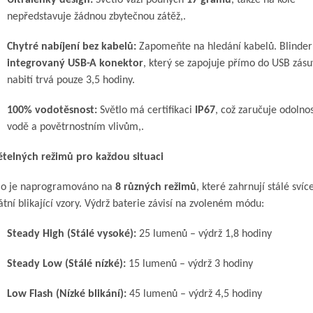
Ultralehký design:
Světlo váží pouhých
17 gramů
, takže na kole
nepředstavuje žádnou zbytečnou zátěž,.
Chytré nabíjení bez kabelů:
Zapomeňte na hledání kabelů. Blinde
integrovaný USB-A konektor
, který se zapojuje přímo do USB zásu
nabití trvá pouze 3,5 hodiny.
100% vodotěsnost:
Světlo má certifikaci
IP67
, což zaručuje odolnos
vodě a povětrnostním vlivům,.
ětelných režimů pro každou situaci
lo je naprogramováno na
8 různých režimů
, které zahrnují stálé svíce
átní blikající vzory. Výdrž baterie závisí na zvoleném módu:
Steady High (Stálé vysoké):
25 lumenů – výdrž 1,8 hodiny
Steady Low (Stálé nízké):
15 lumenů – výdrž 3 hodiny
Low Flash (Nízké blikání):
45 lumenů – výdrž 4,5 hodiny