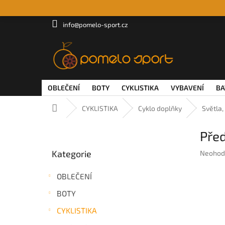
Přejít
na
obsah
info@pomelo-sport.cz
OBLEČENÍ
BOTY
CYKLISTIKA
VYBAVENÍ
BA
Domů
CYKLISTIKA
Cyklo doplňky
Světla,
P
Před
o
Přeskočit
s
Kategorie
Průměr
Neohod
kategorie
t
hodnoc
r
produkt
OBLEČENÍ
a
je
n
0,0
BOTY
z
n
5
CYKLISTIKA
í
hvězdič
p