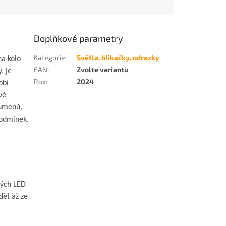
Doplňkové parametry
Kategorie
:
Světla, blikačky, odrazky
na kolo
EAN
:
Zvolte variantu
, je
Rok
:
2024
obí
vé
lumenů,
podmínek.
ných LED
dět až ze