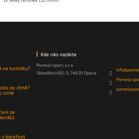
1x Velký řemínek (32 mm+)
Kde nás najdete
Kontakt
Pomelo sport, s.r.o.
t na turistiku?
info
@
pomel
Skladištní 692/3, 746 01 Opava
Pomelo spo
 kolo po zimě?
pomelospor
po zimě
čení ze
teriálů
a v barefoot