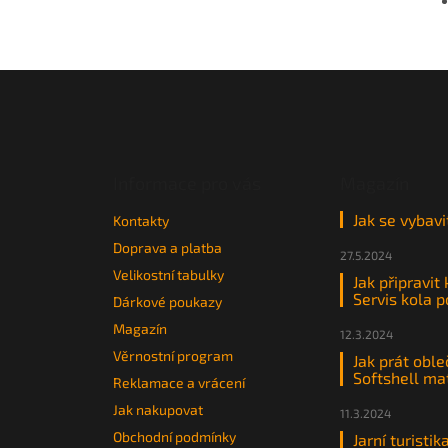
Z
á
p
a
t
Informace pro vás
Magazín
í
Jak se vybavi
Kontakty
Doprava a platba
27.5.2024
Velikostní tabulky
Jak připravit
Servis kola 
Dárkové poukazy
Magazín
12.3.2024
Věrnostní program
Jak prát oble
Softshell ma
Reklamace a vrácení
Jak nakupovat
11.3.2024
Obchodní podmínky
Jarní turistik