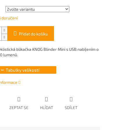
 doručení
Přidat do košíku
yklistická blikačka KNOG Blinder Mini s USB nabíjením o
0 lumenů.
Tabulky velikostí
 informace
ZEPTAT SE
HLÍDAT
SDÍLET