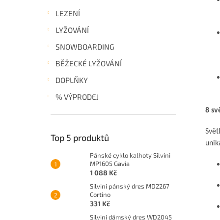
LEZENÍ
LYŽOVÁNÍ
SNOWBOARDING
BĚŽECKÉ LYŽOVÁNÍ
DOPLŇKY
% VÝPRODEJ
8 sv
Svět
Top 5 produktů
unik
Pánské cyklo kalhoty Silvini
MP1605 Gavia
1 088 Kč
Silvini pánský dres MD2267
Cortino
331 Kč
Silvini dámský dres WD2045