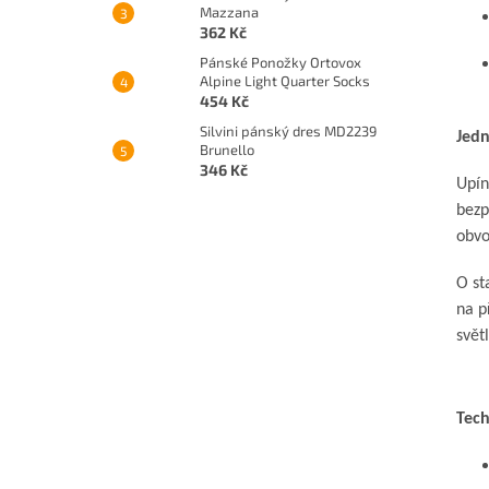
Mazzana
362 Kč
Pánské Ponožky Ortovox
Alpine Light Quarter Socks
454 Kč
Silvini pánský dres MD2239
Jedn
Brunello
346 Kč
Upín
bezp
obv
O st
na p
svět
Tech