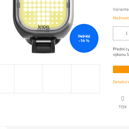
Varianta
Možnosti
749 Kč
–14 %
Přední c
výkonu 5
Detailní
TISK