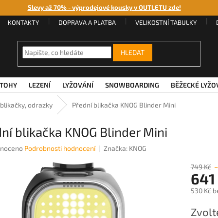
Slevy až 70% - výprodejové kousky v OUTLETU zde!
KONTAKTY
DOPRAVA A PLATBA
VELIKOSTNÍ TABULKY
HLEDAT
TOHY
LEZENÍ
LYŽOVÁNÍ
SNOWBOARDING
BĚŽECKÉ LYŽO
 blikačky, odrazky
Přední blikačka KNOG Blinder Mini
ní blikačka KNOG Blinder Mini
né
noceno
Podrobnosti hodnocení
Značka:
KNOG
ení
u
749 Kč
–
641
530 Kč b
Měrná
Zvolt
ek.
cena: