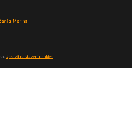
čení z Merina
y
na.
Upravit nastavení cookies