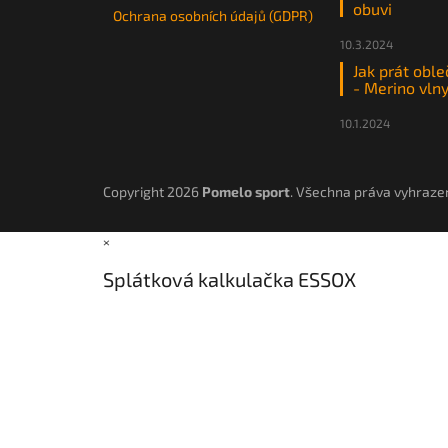
obuvi
Ochrana osobních údajů (GDPR)
10.3.2024
Jak prát oble
- Merino vln
10.1.2024
Copyright 2026
Pomelo sport
. Všechna práva vyhraze
×
Splátková kalkulačka ESSOX