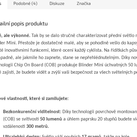
s
Podobné (4)
Diskuze
Značka
ailní popis produktu
, ale výkonné.
Tak by se dalo stručně charakterizovat přední světlo 
der Mini. Přestože je dostatečně malé, aby se pohodlně vešlo do kapsy
té inovativními funkcemi, které ocení každý cyklista. Na řídítkách půs
padně, ale jakmile ho zapnete, stane se nepřehlédnutelným.
Díky no
nologii Chip On Board (COB) produkuje Blinder Mini úchvatných 50 
é zajistí, že budete vidět a zvýší vaši bezpečnost za všech světelných 
ové vlastnosti, které si zamilujete:
Bezkonkurenční viditelnost:
Díky technologii povrchově montova
(COB) se svítivostí
50 lumenů
a úhlem paprsku 20 stupňů budete vi
vzdálenosti
300 metrů.