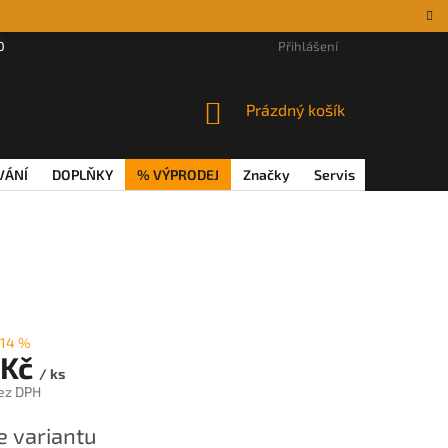
DÁRKOVÉ POUKAZY
MAGAZÍN
VĚRNOSTNÍ PROGRAM
Přihlášení
REKL
NÁKUPNÍ
Prázdný košík
KOŠÍK
VÁNÍ
DOPLŇKY
% VÝPRODEJ
Značky
Servis
Magazín
14 %
 Kč
/ ks
ez DPH
e variantu