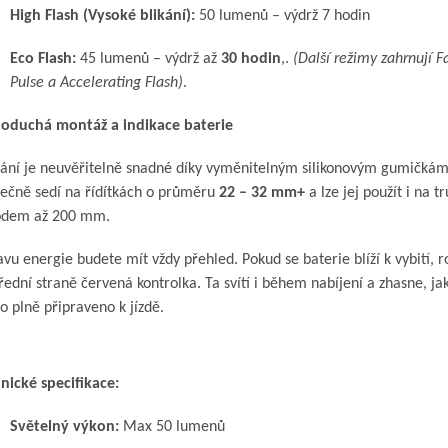
High Flash (Vysoké blikání):
50 lumenů – výdrž 7 hodin
Eco Flash:
45 lumenů – výdrž až
30 hodin
,.
(Další režimy zahrnují F
Pulse a Accelerating Flash)
.
oduchá montáž a indikace baterie
ání je neuvěřitelně snadné díky vyměnitelným silikonovým gumičkám
ečně sedí na řídítkách o průměru
22 – 32 mm+
a lze jej použít i na t
odem až 200 mm.
avu energie budete mít vždy přehled. Pokud se baterie blíží k vybití, ro
řední straně červená kontrolka. Ta svítí i během nabíjení a zhasne, ja
lo plně připraveno k jízdě.
nické specifikace:
Světelný výkon:
Max 50 lumenů