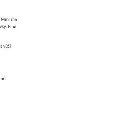
r Mini má
vky. Plné
t vůči
ní i