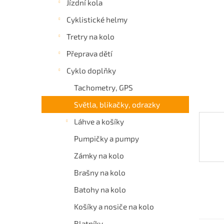
Jízdní kola
a
Cyklistické helmy
n
e
Tretry na kolo
l
Přeprava dětí
Cyklo doplňky
Tachometry, GPS
Světla, blikačky, odrazky
Láhve a košíky
Pumpičky a pumpy
Zámky na kolo
Brašny na kolo
Batohy na kolo
Košíky a nosiče na kolo
Blatníky