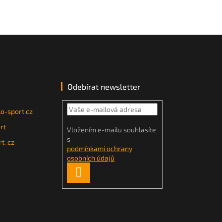
Odebírat newsletter
o-sport.cz
rt
Vložením e-mailu souhlasíte
s
t_cz
podmínkami ochrany
osobních údajů
PŘIHLÁSIT
SE