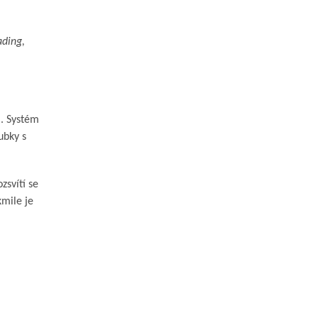
ading,
. Systém
rubky s
zsvítí se
kmile je