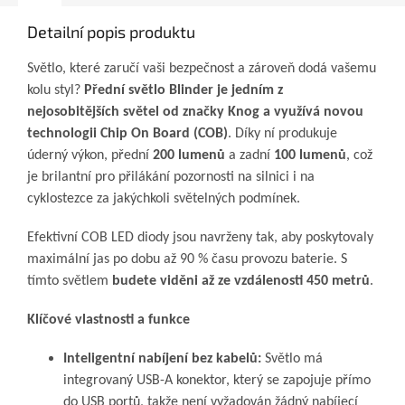
Detailní popis produktu
Světlo, které zaručí vaši bezpečnost a zároveň dodá vašemu
kolu styl?
Přední světlo Blinder je jedním z
nejosobitějších světel od značky Knog a využívá novou
technologii Chip On Board (COB)
. Díky ní produkuje
úderný výkon, přední
200 lumenů
a zadní
100 lumenů
, což
je brilantní pro přilákání pozornosti na silnici i na
cyklostezce za jakýchkoli světelných podmínek.
Efektivní COB LED diody jsou navrženy tak, aby poskytovaly
maximální jas po dobu až 90 % času provozu baterie. S
tímto světlem
budete viděni až ze vzdálenosti 450 metrů
.
Klíčové vlastnosti a funkce
Inteligentní nabíjení bez kabelů:
Světlo má
integrovaný USB-A konektor, který se zapojuje přímo
do USB portů, takže není vyžadován žádný nabíjecí