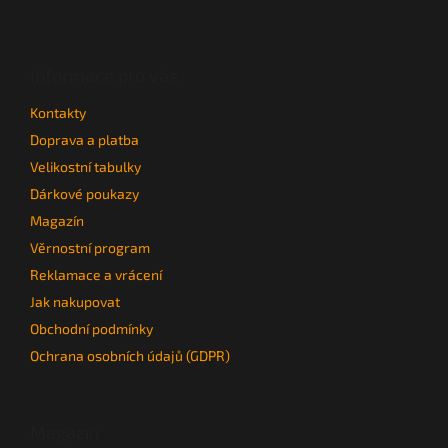
Z
á
p
a
Informace pro vás
t
Kontakty
í
Doprava a platba
Velikostní tabulky
Dárkové poukazy
Magazín
Věrnostní program
Reklamace a vrácení
Jak nakupovat
Obchodní podmínky
Ochrana osobních údajů (GDPR)
Magazín