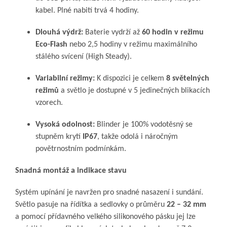
kabel. Plné nabití trvá 4 hodiny.
Dlouhá výdrž:
Baterie vydrží až
60 hodin v režimu
Eco-Flash
nebo 2,5 hodiny v režimu maximálního
stálého svícení (High Steady).
Variabilní režimy:
K dispozici je celkem
8 světelných
režimů
a světlo je dostupné v 5 jedinečných blikacích
vzorech.
Vysoká odolnost:
Blinder je 100% vodotěsný se
stupněm krytí
IP67
, takže odolá i náročným
povětrnostním podmínkám.
Snadná montáž a indikace stavu
Systém upínání je navržen pro snadné nasazení i sundání.
Světlo pasuje na řídítka a sedlovky o průměru
22 – 32 mm
a pomocí přídavného velkého silikonového pásku jej lze