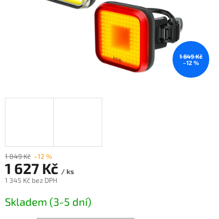
1 849 Kč
–12 %
1 849 Kč
–12 %
1 627 Kč
/ ks
1 345 Kč bez DPH
Měrná
Skladem (3-5 dní)
cena: