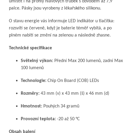
umístit i na profily hlavových trubek s obvodem až 7,9
palce. Pásky jsou vyrobeny z lékařského silikonu.
O stavu energie vás informuje LED indikátor u tlačítka:
rozsvítí se červeně, když je baterie téměř vybitá, a po
plném nabití se změní na zelenou a následně zhasne.
Technické specifikace
Světelný výkon:
Přední Max 200 lumenů, zadní Max
100 lumenů
Technologie:
Chip On Board (COB) LEDs
Rozměry:
43 mm (v) x 43 mm (š) x 46 mm (d)
Hmotnost:
Pouhých 34 gramů
Provozní teplota:
-20 až 50 °C
Obsah balení