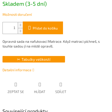
Skladem (3-5 dní)
cena:
Možnosti doručení
Přidat do košíku
Opravná sada na nafukovací Matrace. Když matraci píchneš, s
touhle sadou jí na místě opravíš.
Tabulky velikostí
Detailní informace
ZEPTAT SE
HLÍDAT
SDÍLET
Související produkty