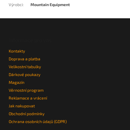
Výrobci
:
Mountain Equipment
Z
á
p
a
Informace pro vás
t
Kontakty
í
Doprava a platba
Velikostní tabulky
Dárkové poukazy
Magazín
Věrnostní program
Reklamace a vrácení
Jak nakupovat
Obchodní podmínky
Ochrana osobních údajů (GDPR)