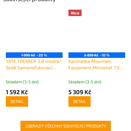
Akce
1 990 Kč
–20 %
5 899 Kč
–10 %
YATE TREKKER 3,8 modrá/
Karimatka Mountain
šedá Samonafukovací
Equipment Mirrostat 7.0
karimatka
Mat Long
Skladem (3-5 dní)
Skladem (3-5 dní)
1 592 Kč
5 309 Kč
DETAIL
DETAIL
ZOBRAZIT VŠECHNY SOUVISEJÍCÍ PRODUKTY