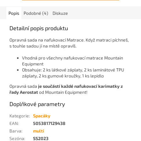
Popis
Podobné (4)
Diskuze
Detailní popis produktu
Opravná sada na nafukovací Matrace. Když matraci píchneš,
s touhle sadou jí na místě opravíš.
Vhodná pro všechny nafukovací matrace Mountain
Equipment
Obsahuje: 2 ks látkové záplaty, 2 ks laminátové TPU
záplaty, 2 ks gumové kroužky, 1 ks lepidlo
Opravná sada
je součástí každé nafukovací karimatky z
řady Aerostat
od Mountain Equipment!
Doplňkové parametry
Kategorie
:
Spacáky
EAN
:
5053817129438
Barva
:
multi
Sezóna
:
SS2023