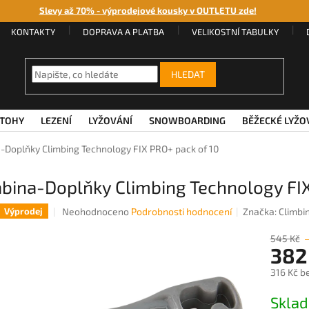
Slevy až 70% - výprodejové kousky v OUTLETU zde!
KONTAKTY
DOPRAVA A PLATBA
VELIKOSTNÍ TABULKY
HLEDAT
TOHY
LEZENÍ
LYŽOVÁNÍ
SNOWBOARDING
BĚŽECKÉ LYŽO
-Doplňky Climbing Technology FIX PRO+ pack of 10
bina-Doplňky Climbing Technology FIX
Průměrné
Neohodnoceno
Podrobnosti hodnocení
Značka:
Climbi
Výprodej
hodnocení
produktu
545 Kč
382
je
0,0
316 Kč b
z
5
Měrná
Sklad
hvězdiček.
cena: