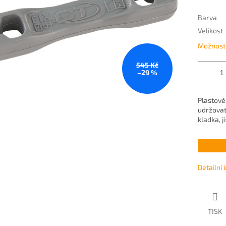
Barva
Velikost
Možnosti
545 Kč
–29 %
Plastové
udržovat
kladka, j
Detailní
TISK