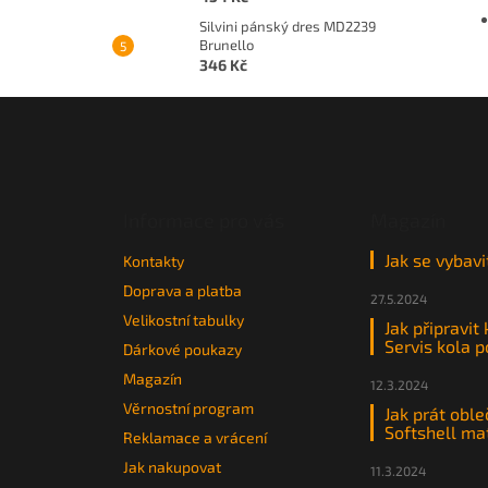
Silvini pánský dres MD2239
Brunello
346 Kč
Z
á
p
a
t
Informace pro vás
Magazín
í
Jak se vybavi
Kontakty
Doprava a platba
27.5.2024
Velikostní tabulky
Jak připravit
Servis kola 
Dárkové poukazy
Magazín
12.3.2024
Věrnostní program
Jak prát oble
Softshell ma
Reklamace a vrácení
Jak nakupovat
11.3.2024