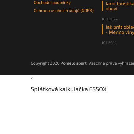
Obchodní podmínky
Jarní turistik
obuvi
Ochrana osobních údajů (GDPR)
10.3.2024
Jak prát oble
- Merino vln
10.1.2024
Copyright 2026
Pomelo sport
. Všechna práva vyhraze
×
Splátková kalkulačka ESSOX