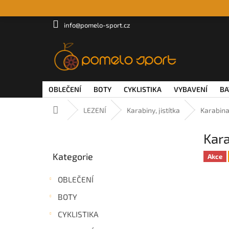
Přejít
na
obsah
info@pomelo-sport.cz
OBLEČENÍ
BOTY
CYKLISTIKA
VYBAVENÍ
BA
Domů
LEZENÍ
Karabiny, jistítka
Karabina
P
Kara
o
Přeskočit
s
Kategorie
kategorie
Akce
t
r
OBLEČENÍ
a
n
BOTY
n
CYKLISTIKA
í
p