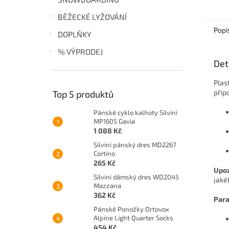
BĚŽECKÉ LYŽOVÁNÍ
Popi
DOPLŇKY
% VÝPRODEJ
Det
Plas
přip
Top 5 produktů
Pánské cyklo kalhoty Silvini
MP1605 Gavia
1 088 Kč
Silvini pánský dres MD2267
Cortino
265 Kč
Upoz
Silvini dámský dres WD2045
jaké
Mazzana
362 Kč
Para
Pánské Ponožky Ortovox
Alpine Light Quarter Socks
454 Kč