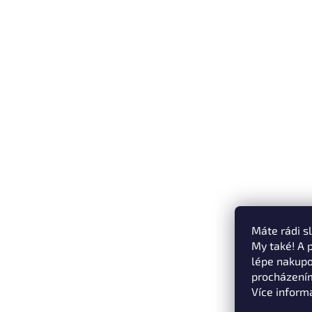
Máte rádi s
My také! A 
lépe nakupo
procházením
Více inform