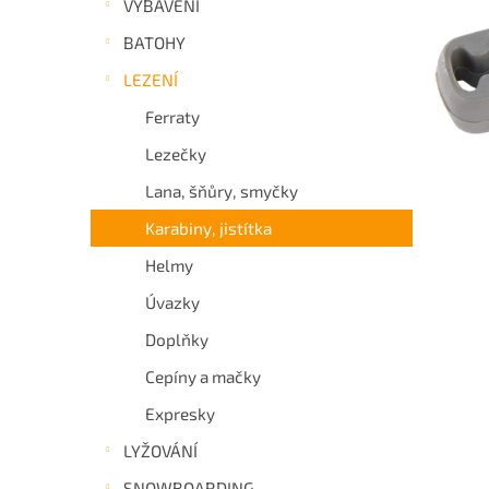
VYBAVENÍ
a
BATOHY
n
e
LEZENÍ
l
Ferraty
Lezečky
Lana, šňůry, smyčky
Karabiny, jistítka
Helmy
Úvazky
Doplňky
Cepíny a mačky
Expresky
LYŽOVÁNÍ
SNOWBOARDING