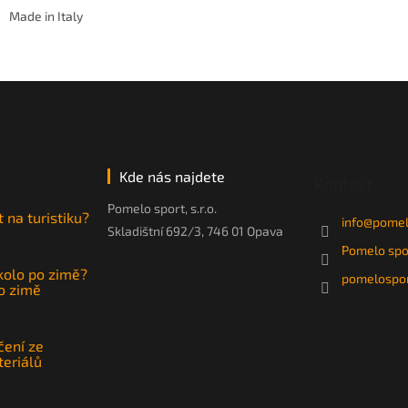
Made in Italy
Kde nás najdete
Kontakt
Pomelo sport, s.r.o.
t na turistiku?
info
@
pomel
Skladištní 692/3, 746 01 Opava
Pomelo spo
 kolo po zimě?
pomelospor
po zimě
čení ze
teriálů