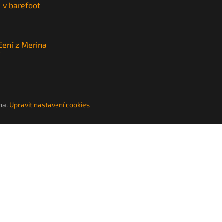
a v barefoot
čení z Merina
y
na.
Upravit nastavení cookies