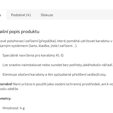
s
Podobné (4)
Diskuze
ailní popis produktu
tové polohovací zařízení (přepážka), které pomáhá udržovat karabinu v
ojeným systémem (lano, kladka, jistící zařízení…).
Speciálně navržena pro karabiny XL-D.
Lze snadno nainstalovat nebo sundat bez potřeby jakéhokoliv nářadí.
Eliminuje otočení karabiny a tím způsobené přetížení vedlejší osy.
ornění!
Není určeno k použití jako osobní ochranný prostředek, ani k n
koliv zátěže.
metry:
Hmotnost: 4 g