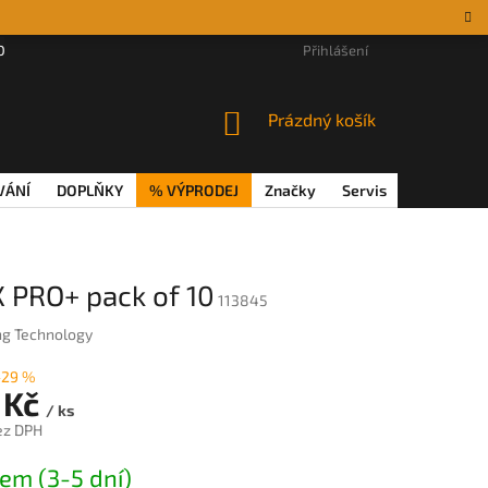
DÁRKOVÉ POUKAZY
MAGAZÍN
VĚRNOSTNÍ PROGRAM
Přihlášení
REKL
NÁKUPNÍ
Prázdný košík
KOŠÍK
VÁNÍ
DOPLŇKY
% VÝPRODEJ
Značky
Servis
Magazín
 PRO+ pack of 10
113845
ng Technology
–29 %
 Kč
/ ks
ez DPH
em (3-5 dní)