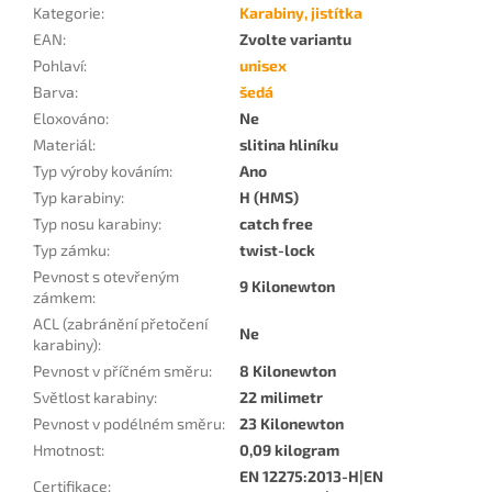
Kategorie
:
Karabiny, jistítka
EAN
:
Zvolte variantu
Pohlaví
:
unisex
Barva
:
šedá
Eloxováno
:
Ne
Materiál
:
slitina hliníku
Typ výroby kováním
:
Ano
Typ karabiny
:
H (HMS)
Typ nosu karabiny
:
catch free
Typ zámku
:
twist-lock
Pevnost s otevřeným
9 Kilonewton
zámkem
:
ACL (zabránění přetočení
Ne
karabiny)
:
Pevnost v příčném směru
:
8 Kilonewton
Světlost karabiny
:
22 milimetr
Pevnost v podélném směru
:
23 Kilonewton
Hmotnost
:
0,09 kilogram
EN 12275:2013-H|EN
Certifikace
: