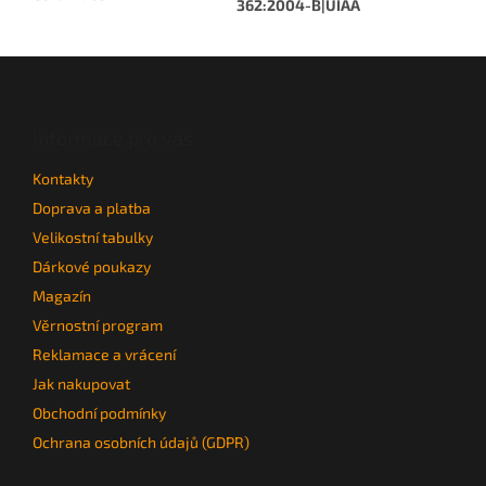
362:2004-B|UIAA
Z
á
p
a
Informace pro vás
t
Kontakty
í
Doprava a platba
Velikostní tabulky
Dárkové poukazy
Magazín
Věrnostní program
Reklamace a vrácení
Jak nakupovat
Obchodní podmínky
Ochrana osobních údajů (GDPR)