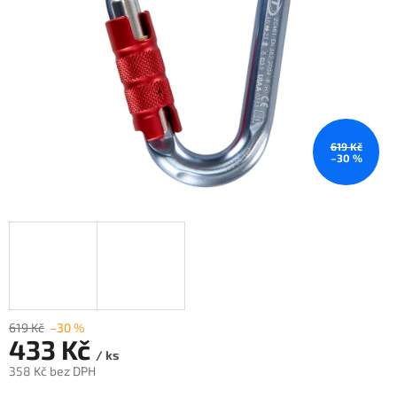
619 Kč
–30 %
619 Kč
–30 %
433 Kč
/ ks
358 Kč bez DPH
Měrná