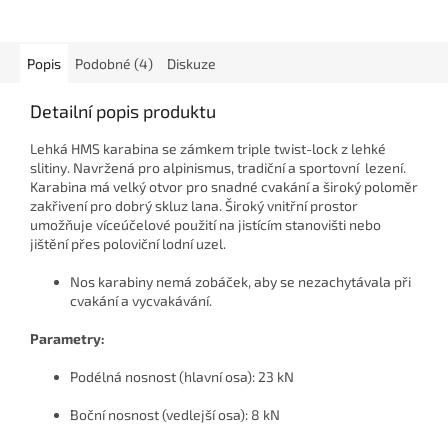
Popis
Podobné (4)
Diskuze
Detailní popis produktu
Lehká HMS karabina se zámkem triple twist-lock z lehké
slitiny. Navržená pro alpinismus, tradiční a sportovní lezení.
Karabina má velký otvor pro snadné cvakání a široký poloměr
zakřivení pro dobrý skluz lana. Široký vnitřní prostor
umožňuje víceúčelové použití na jistícím stanovišti nebo
jištění přes poloviční lodní uzel.
Nos karabiny nemá zobáček, aby se nezachytávala při
cvakání a vycvakávání.
Parametry:
Podélná nosnost (hlavní osa): 23 kN
Boční nosnost (vedlejší osa): 8 kN