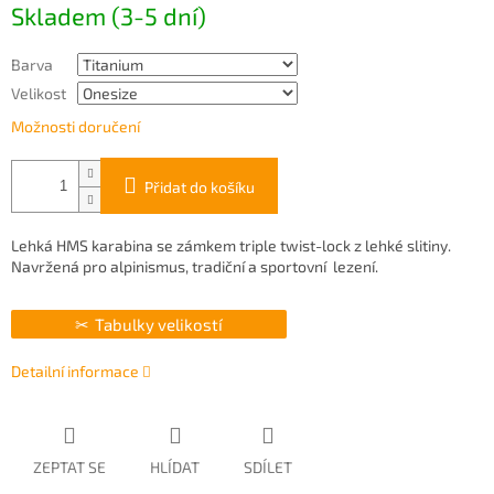
Skladem (3-5 dní)
cena:
Barva
Velikost
Možnosti doručení
Přidat do košíku
Lehká HMS karabina se zámkem triple twist-lock z lehké slitiny.
Navržená pro alpinismus, tradiční a sportovní lezení.
Tabulky velikostí
Detailní informace
ZEPTAT SE
HLÍDAT
SDÍLET