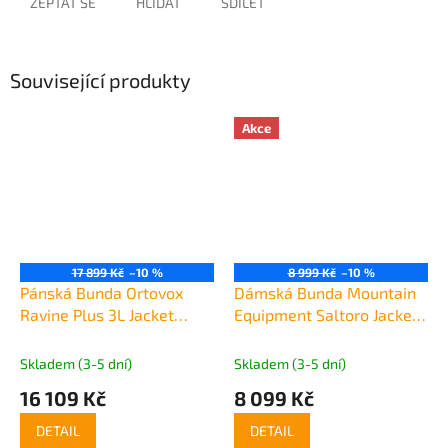
ZEPTAT SE
HLÍDAT
SDÍLET
Související produkty
Akce
17 899 Kč
–10 %
8 999 Kč
–10 %
Pánská Bunda Ortovox
Dámská Bunda Mountain
Ravine Plus 3L Jacket
Equipment Saltoro Jacket
Men's
Women's
Skladem (3-5 dní)
Skladem (3-5 dní)
16 109 Kč
8 099 Kč
DETAIL
DETAIL