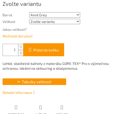
Zvolte variantu
cena:
Barva
Velikost
Jakou velikost?
Možnosti doručení
Přidat do košíku
Lehké, sbalitelné kalhoty z materiálu GORE-TEX® Pro s výjimečnou
ochranou. Ideální na skitouring a skialpinismus.
Tabulky velikostí
Detailní informace