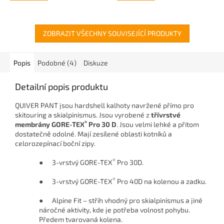
ZOBRAZIT VŠECHNY SOUVISEJÍCÍ PRODUKTY
Popis
Podobné (4)
Diskuze
Detailní popis produktu
QUIVER PANT jsou hardshell kalhoty navržené přímo pro
skitouring a skialpinismus. Jsou vyrobené z
třívrstvé
®
membrány GORE-TEX
Pro 30 D
. Jsou velmi lehké a přitom
dostatečně odolné. Mají zesílené oblasti kotníků a
celorozepínací boční zipy.
®
● 3-vrstvý GORE-TEX
Pro 30D.
®
● 3-vrstvý GORE-TEX
Pro 40D na kolenou a zadku.
● Alpine Fit – střih vhodný pro skialpinismus a jiné
náročné aktivity, kde je potřeba volnost pohybu.
Předem tvarovaná kolena.