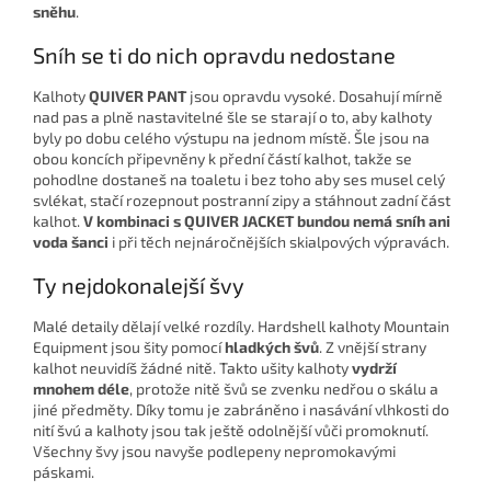
sněhu
.
Sníh se ti do nich opravdu nedostane
Kalhoty
QUIVER PANT
jsou opravdu vysoké. Dosahují mírně
nad pas a plně nastavitelné šle se starají o to, aby kalhoty
byly po dobu celého výstupu na jednom místě. Šle jsou na
obou koncích připevněny k přední částí kalhot, takže se
pohodlne dostaneš na toaletu i bez toho aby ses musel celý
svlékat, stačí rozepnout postranní zipy a stáhnout zadní část
kalhot.
V kombinaci s QUIVER JACKET bundou nemá sníh ani
voda šanci
i při těch nejnáročnějších skialpových výpravách.
Ty nejdokonalejší švy
Malé detaily dělají velké rozdíly. Hardshell kalhoty Mountain
Equipment jsou šity pomocí
hladkých švů
. Z vnější strany
kalhot neuvidíš žádné nitě. Takto ušity kalhoty
vydrží
mnohem déle
, protože nitě švů se zvenku nedřou o skálu a
jiné předměty. Díky tomu je zabráněno i nasávání vlhkosti do
nití švú a kalhoty jsou tak ještě odolnější vůči promoknutí.
Všechny švy jsou navyše podlepeny nepromokavými
páskami.