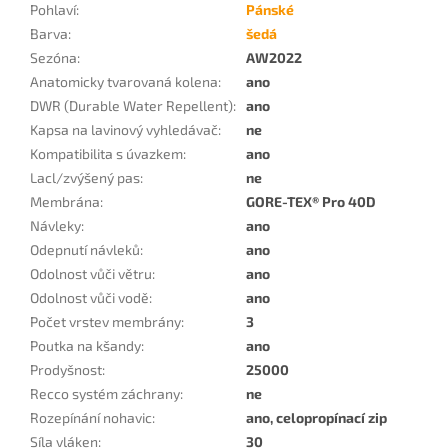
Pohlaví
:
Pánské
Barva
:
šedá
Sezóna
:
AW2022
Anatomicky tvarovaná kolena
:
ano
DWR (Durable Water Repellent)
:
ano
Kapsa na lavinový vyhledávač
:
ne
Kompatibilita s úvazkem
:
ano
Lacl/zvýšený pas
:
ne
Membrána
:
GORE-TEX® Pro 40D
Návleky
:
ano
Odepnutí návleků
:
ano
Odolnost vůči větru
:
ano
Odolnost vůči vodě
:
ano
Počet vrstev membrány
:
3
Poutka na kšandy
:
ano
Prodyšnost
:
25000
Recco systém záchrany
:
ne
Rozepínání nohavic
:
ano, celopropínací zip
Síla vláken
:
30