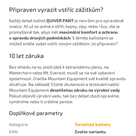
Připraven vyrazit vstříc zážitkům?
Každý detail kalhot
QUIVER PANT
je navržen pro opravdové
znalce. Ať už se jedná o střih, kapsy, zipy, nebo i švy, vše je
promyšlené tak, abys měl
maximální komfort a ochranu
v opravdu drsných podmínkách
. S těmito kalhotami se
můžeš směle vydat vstříc novým zážitkům. Jsi připraven?
10 let záruka
Bez ohledu na to, jestli jdeš k tatranskému plesu, na
Matterhorn nebo Mt. Everest, musíš se na své vybavení
spolehnout. Značka Mountain Equipment své kvalitě opravdu
důvěřuje. Na základě 55leté zkušenosti a testování nabízí
Mountain Equipment
desetiletou záruku na výrobní vady
.
Pokud objevíš výrobní vadu, tak bez debat zboží opravíme,
vyměníme nebo ti vrátíme peníze.
Doplňkové parametry
Kategorie
:
Turistické kalhoty
EAN
:
Zvolte variantu