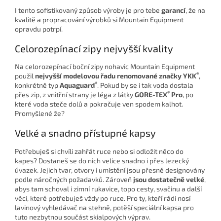
I tento sofistikovaný způsob výroby je pro tebe
garancí
, že na
kvalitě a propracování výrobků si Mountain Equipment
opravdu potrpí.
Celorozepínací zipy nejvyšší kvality
Na celorozepínací boční zipy nohavic Mountain Equipment
®
použil
nejvyšší modelovou řadu renomované značky YKK
,
®
konkrétně typ
Aquaguard
. Pokud by se i tak voda dostala
®
přes zip, z vnitřní strany je léga z látky
GORE-TEX
Pro
, po
které voda steče dolů a pokračuje ven spodem kalhot.
Promyšlené že?
Velké a snadno přístupné kapsy
Potřebuješ si chvíli zahřát ruce nebo si odložit něco do
kapes? Dostaneš se do nich velice snadno i přes lezecký
úvazek. Jejich tvar, otvory i umístění jsou přesně designovány
podle náročných požadavků. Zároveň
jsou dostatečně velké
,
abys tam schoval i zimní rukavice, topo cesty, svačinu a další
věci, které potřebuješ vždy po ruce. Pro ty, kteří rádi nosí
lavinový vyhledávač na stehně, potěší speciální kapsa pro
tuto nezbytnou součást skialpových výprav.