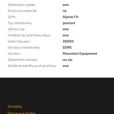
Stahování v pase
:
ano
Strečový materiál
:
ne
Střih
:
Alpine Fit
Typ membrány
:
porezní
Větrací zip
:
ano
Vhodné na lyžařskou obuv
:
ano
Vodní sloupec
:
28000
Výrobce membrány
:
GORE
Výrobci
:
Mountain Equipment
Zakončení nohavic
:
na zip
Zesílené kotníky proti prořezu
:
ano
Z
á
p
a
Informace pro vás
t
Kontakty
í
Doprava a platba