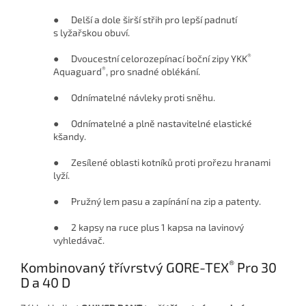
● Delší a dole širší střih pro lepší padnutí
s lyžařskou obuví.
®
● Dvoucestní celorozepínací boční zipy YKK
®
Aquaguard
, pro snadné oblékání.
● Odnímatelné návleky proti sněhu.
● Odnímatelné a plně nastavitelné elastické
kšandy.
● Zesílené oblasti kotníků proti prořezu hranami
lyží.
● Pružný lem pasu a zapínání na zip a patenty.
● 2 kapsy na ruce plus 1 kapsa na lavinový
vyhledávač.
®
Kombinovaný třívrstvý GORE-TEX
Pro 30
D a 40 D