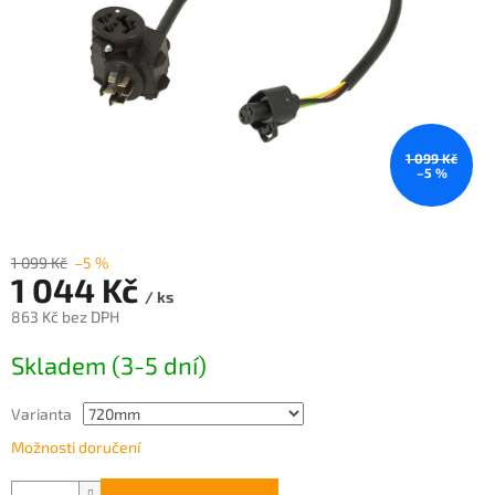
1 099 Kč
–5 %
1 099 Kč
–5 %
1 044 Kč
/ ks
863 Kč bez DPH
Měrná
Skladem (3-5 dní)
cena:
Varianta
Možnosti doručení