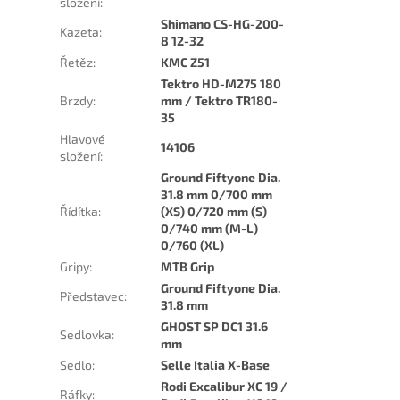
složení
:
Shimano CS-HG-200-
Kazeta
:
8 12-32
Řetěz
:
KMC Z51
Tektro HD-M275 180
Brzdy
:
mm / Tektro TR180-
35
Hlavové
14106
složení
:
Ground Fiftyone Dia.
31.8 mm 0/700 mm
Řídítka
:
(XS) 0/720 mm (S)
0/740 mm (M-L)
0/760 (XL)
Gripy
:
MTB Grip
Ground Fiftyone Dia.
Představec
:
31.8 mm
GHOST SP DC1 31.6
Sedlovka
:
mm
Sedlo
:
Selle Italia X-Base
Rodi Excalibur XC 19 /
Ráfky
: