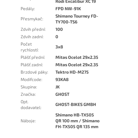
Rodi Excalibur XC 19
Pedály
:
FPD NW-91K
Shimano Tourney FD-
Přesmykač
:
TY700-TS6
Zdvih přední
:
100
Zdvih zadní
:
0
Počet
3x8
rychlostí
:
Plášť přední
:
Mitas Ocelot 29x2.35
Plášť zadní
:
Mitas Ocelot 29x2.35
Brzdové páky
:
Tektro HD-M275
Modifcode
:
93KA8
Skupina
:
JK
Značka
:
GHOST
Opt.
GHOST-BIKES GMBH
dodavatel
:
Shimano HB-TX505
Náboje
:
QR 100 mm / Shimano
FH-TX505 QR 135 mm