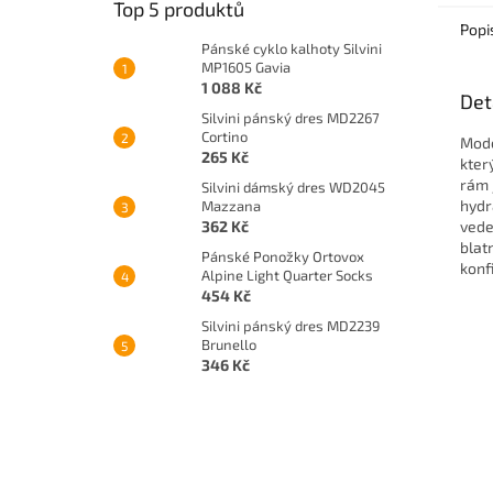
Top 5 produktů
Popi
Pánské cyklo kalhoty Silvini
MP1605 Gavia
1 088 Kč
Det
Silvini pánský dres MD2267
Cortino
Mode
265 Kč
kter
rám 
Silvini dámský dres WD2045
hydr
Mazzana
362 Kč
vede
blat
Pánské Ponožky Ortovox
konf
Alpine Light Quarter Socks
454 Kč
Silvini pánský dres MD2239
Brunello
346 Kč