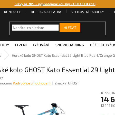
Slevy až 70% - výprodejové kousky v OUTLETU zde!
KONTAKTY
DOPRAVA A PLATBA
VELIKOSTNÍ TABULKY
HLEDAT
TOHY
LEZENÍ
LYŽOVÁNÍ
SNOWBOARDING
BĚŽECKÉ LYŽO
a
Horské kolo GHOST Kato Essential 29 Light Blue Pearl/Orange G
ké kolo GHOST Kato Essential 29 Ligh
77
né
noceno
Podrobnosti hodnocení
Značka:
GHOST
ení
u
18 990 K
14 
12 141 K
Měrná