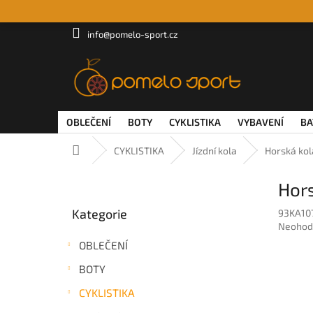
Přejít
na
obsah
info@pomelo-sport.cz
OBLEČENÍ
BOTY
CYKLISTIKA
VYBAVENÍ
BA
Domů
CYKLISTIKA
Jízdní kola
Horská kol
P
Hors
o
Přeskočit
s
Kategorie
93KA10
kategorie
t
Průměr
Neohod
r
hodnoc
OBLEČENÍ
a
produkt
n
je
BOTY
0,0
n
z
CYKLISTIKA
í
5
p