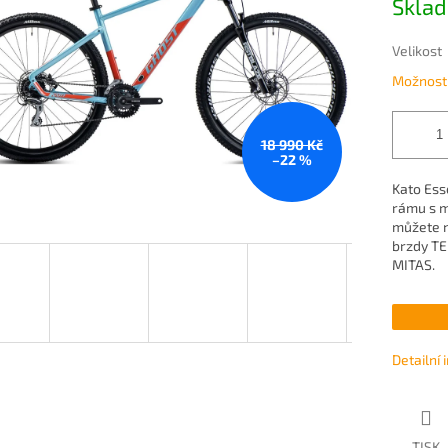
Sklad
ek.
cena:
Velikost
Možnosti
18 990 Kč
–22 %
Kato Ess
rámu s m
můžete n
brzdy TE
MITAS.
Detailní
TISK