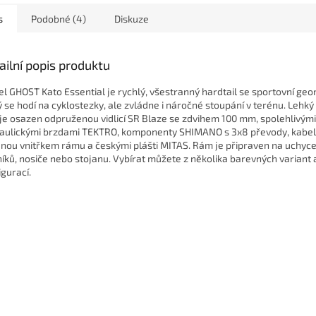
s
Podobné (4)
Diskuze
ailní popis produktu
l GHOST Kato Essential je rychlý, všestranný hardtail se sportovní geom
ý se hodí na cyklostezky, ale zvládne i náročné stoupání v terénu. Lehký 
je osazen odpruženou vidlicí SR Blaze se zdvihem 100 mm, spolehlivými
aulickými brzdami TEKTRO, komponenty SHIMANO s 3x8 převody, kabel
nou vnitřkem rámu a českými plášti MITAS. Rám je připraven na uchyce
níků, nosiče nebo stojanu. Vybírat můžete z několika barevných variant 
igurací.