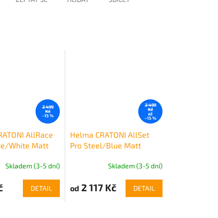
2 499
2 499
Kč
Kč
až
–15 %
–15 %
RATONI AllRace
Helma CRATONI AllSet
te/White Matt
Pro Steel/Blue Matt
Skladem (3-5 dní)
Skladem (3-5 dní)
č
2 117 Kč
od
DETAIL
DETAIL