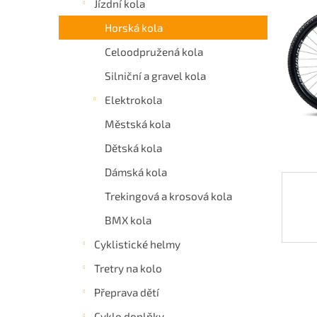
Jízdní kola
hvězdič
a
Horská kola
n
e
Celoodpružená kola
l
Silniční a gravel kola
Elektrokola
Městská kola
Dětská kola
Dámská kola
Trekingová a krosová kola
BMX kola
Cyklistické helmy
Tretry na kolo
Přeprava dětí
Cyklo doplňky