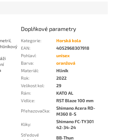
Doplňkové parametry
etrií,
Kategorie
:
Horská kola
hliníkový
EAN
:
4052968307918
Pohlaví
:
unisex
áži
Barva
:
oranžová
ní
a
Materiál
:
Hliník
Rok
:
2022
Velikost kol
:
29
Rám
:
KATO AL
Vidlice
:
RST Blaze 100 mm
Shimano Acera RD-
Přehazovačka
:
M360 8-S
Shimano FC-TY301
Kliky
:
42-34-24
Středové
BB-Thun