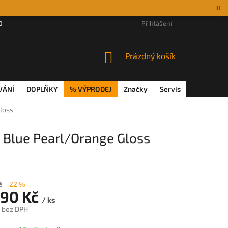
DÁRKOVÉ POUKAZY
MAGAZÍN
VĚRNOSTNÍ PROGRAM
Přihlášení
REKL
NÁKUPNÍ
Prázdný košík
KOŠÍK
VÁNÍ
DOPLŇKY
% VÝPRODEJ
Značky
Servis
Magazín
loss
t Blue Pearl/Orange Gloss
č
–22 %
690 Kč
/ ks
č bez DPH