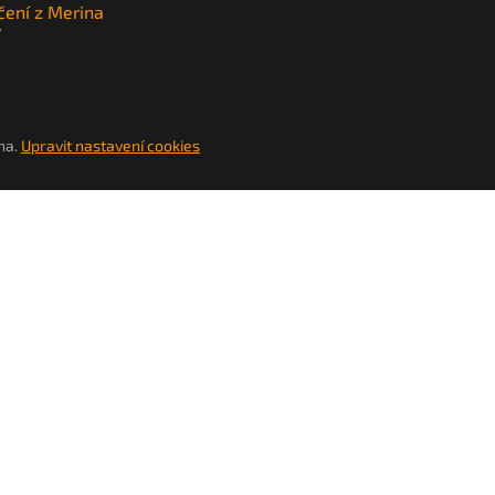
čení z Merina
y
na.
Upravit nastavení cookies