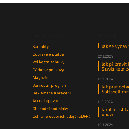
Z
á
p
a
t
Informace pro vás
Magazín
í
Jak se vybavi
Kontakty
Doprava a platba
27.5.2024
Velikostní tabulky
Jak připravit
Servis kola 
Dárkové poukazy
Magazín
12.3.2024
Věrnostní program
Jak prát oble
Softshell ma
Reklamace a vrácení
Jak nakupovat
11.3.2024
Obchodní podmínky
Jarní turistik
obuvi
Ochrana osobních údajů (GDPR)
10.3.2024