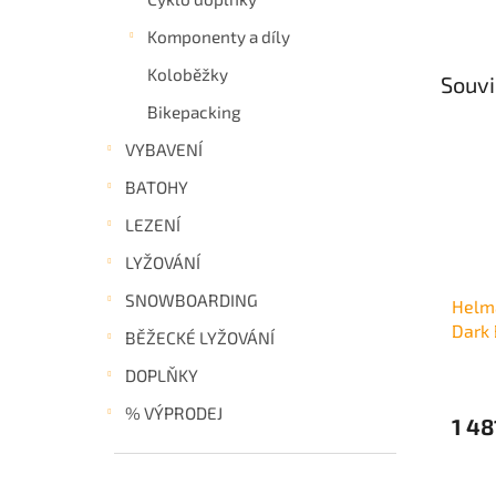
Komponenty a díly
Koloběžky
Souvi
Bikepacking
VYBAVENÍ
BATOHY
LEZENÍ
LYŽOVÁNÍ
SNOWBOARDING
Helm
Dark 
BĚŽECKÉ LYŽOVÁNÍ
DOPLŇKY
% VÝPRODEJ
1 48