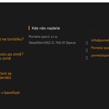
Kde nás najdete
Kontakt
Pomelo sport, s.r.o.
t na turistiku?
info
@
pomel
Skladištní 692/3, 746 01 Opava
Pomelo spo
 kolo po zimě?
pomelospor
po zimě
čení ze
teriálů
a v barefoot