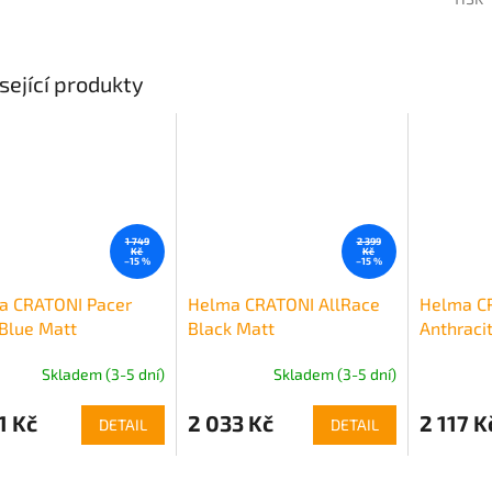
sející produkty
1 749
2 399
Kč
Kč
–15 %
–15 %
a CRATONI Pacer
Helma CRATONI AllRace
Helma C
Blue Matt
Black Matt
Anthraci
Skladem (3-5 dní)
Skladem (3-5 dní)
1 Kč
2 033 Kč
2 117 K
DETAIL
DETAIL