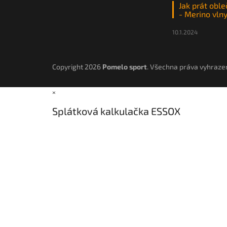
Jak prát oble
- Merino vln
10.1.2024
Copyright 2026
Pomelo sport
. Všechna práva vyhraze
×
Splátková kalkulačka ESSOX