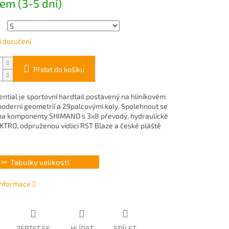
em (3-5 dní)
 doručení
Přidat do košíku
ential je sportovní hardtail postavený na hliníkovém
oderní geometrií a 29palcovými koly. Spolehnout se
a komponenty SHIMANO s 3x8 převody, hydraulické
KTRO, odpruženou vidlici RST Blaze a české pláště
Tabulky velikostí
 informace
ZEPTAT SE
HLÍDAT
SDÍLET