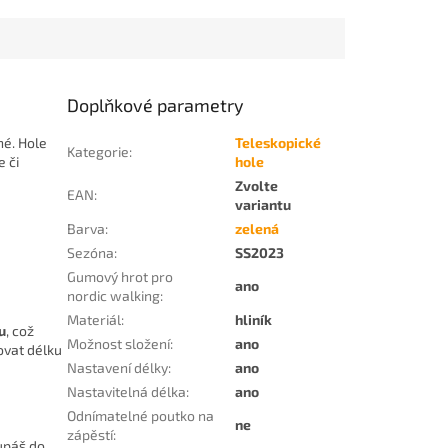
Doplňkové parametry
é. Hole
Teleskopické
Kategorie
:
e či
hole
Zvolte
EAN
:
variantu
Barva
:
zelená
Sezóna
:
SS2023
Gumový hrot pro
ano
nordic walking
:
Materiál
:
hliník
u
, což
Možnost složení
:
ano
ovat délku
Nastavení délky
:
ano
Nastavitelná délka
:
ano
Odnímatelné poutko na
ne
zápěstí
:
upáš do