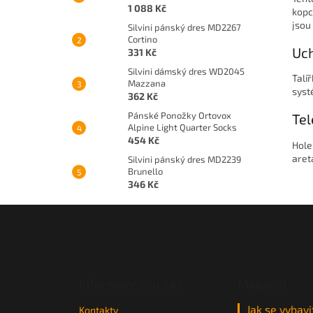
1 088 Kč
kopc
jsou
Silvini pánský dres MD2267
Cortino
Uch
331 Kč
Silvini dámský dres WD2045
Talí
Mazzana
syst
362 Kč
Pánské Ponožky Ortovox
Tel
Alpine Light Quarter Socks
454 Kč
Hole
aret
Silvini pánský dres MD2239
Brunello
346 Kč
Z
á
p
a
t
Informace pro vás
Magazín
í
Jak se vybavi
Kontakty