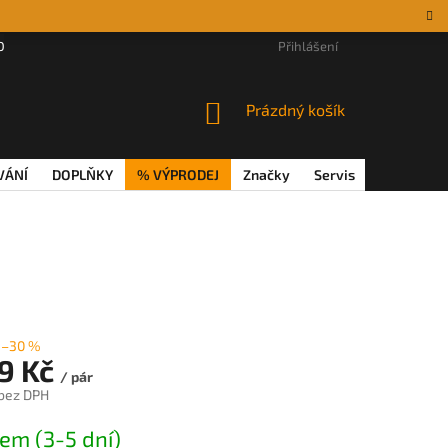
DÁRKOVÉ POUKAZY
MAGAZÍN
VĚRNOSTNÍ PROGRAM
Přihlášení
REKL
NÁKUPNÍ
Prázdný košík
KOŠÍK
VÁNÍ
DOPLŇKY
% VÝPRODEJ
Značky
Servis
Magazín
–30 %
39 Kč
/ pár
 bez DPH
em (3-5 dní)