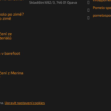
Skladištní 692/3, 746 01 Opava
Pomelo spo
 kolo po zimě?
pomelospor
po zimě
čení ze
teriálů
a v barefoot
čení z Merina
y
na.
Upravit nastavení cookies