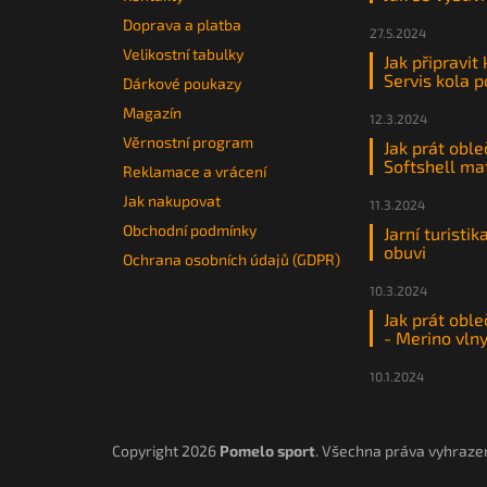
Doprava a platba
27.5.2024
Velikostní tabulky
Jak připravit
Servis kola 
Dárkové poukazy
Magazín
12.3.2024
Věrnostní program
Jak prát oble
Softshell ma
Reklamace a vrácení
Jak nakupovat
11.3.2024
Obchodní podmínky
Jarní turistik
obuvi
Ochrana osobních údajů (GDPR)
10.3.2024
Jak prát oble
- Merino vln
10.1.2024
Copyright 2026
Pomelo sport
. Všechna práva vyhraze