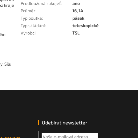
Prodloužená rukojeť
:
ano
ož kraje
Průměr
:
16, 14
Typ poutka
:
pásek
Typ skládání
:
teleskopické
Výrobci
:
TSL
ího
. Sílu
Odebírat newsletter
o-sport.cz