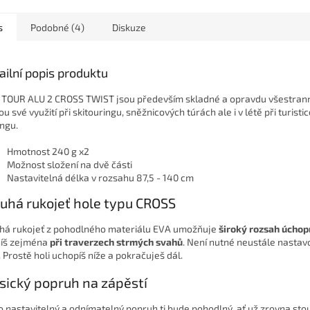
s
Podobné (4)
Diskuze
ailní popis produktu
 TOUR ALU 2 CROSS TWIST jsou především skladné a opravdu všestrann
u své využití při skitouringu, sněžnicových túrách ale i v létě při turistic
ingu.
Hmotnost 240 g x2
Možnost složení na dvě části
Nastavitelná délka v rozsahu 87,5 - 140 cm
uhá rukojeť hole typu CROSS
há rukojeť z pohodlného materiálu EVA umožňuje
široký rozsah úchop
íš zejména
při traverzech strmých svahů
. Není nutné neustále nastav
. Prostě holi uchopíš níže a pokračuješ dál.
sický popruh na zápěstí
o nastavitelný a odnímatelný popruh ti bude pohodlný, ať už zrovna sto