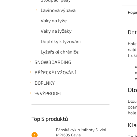
Lavinová výbava
Popi
Vaky na lyže
Vaky na lyžáky
Det
Doplňky k lyžování
Hole
najdo
Lyžařské chrániče
trek
SNOWBOARDING
BĚŽECKÉ LYŽOVÁNÍ
DOPLŇKY
Dlo
% VÝPRODEJ
Dlou
ocen
hole
Top 5 produktů
Kla
Pánské cyklo kalhoty Silvini
MP1605 Gavia
Tent