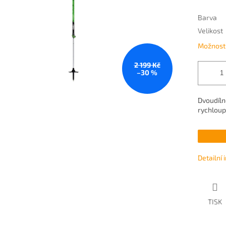
Barva
Velikost
Možnosti
2 199 Kč
–30 %
Dvoudíln
rychloup
Detailní
TISK