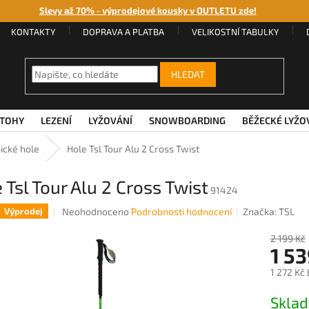
Slevy až 70% - výprodejové kousky v OUTLETU zde!
KONTAKTY
DOPRAVA A PLATBA
VELIKOSTNÍ TABULKY
HLEDAT
TOHY
LEZENÍ
LYŽOVÁNÍ
SNOWBOARDING
BĚŽECKÉ LYŽO
ické hole
Hole Tsl Tour Alu 2 Cross Twist
 Tsl Tour Alu 2 Cross Twist
91424
Průměrné
Neohodnoceno
Podrobnosti hodnocení
Značka:
TSL
Výprodej
hodnocení
produktu
2 199 Kč
1 5
je
0,0
1 272 Kč
z
5
Měrná
Sklad
hvězdiček.
cena: