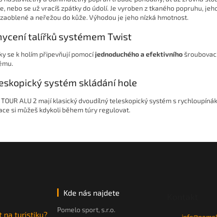
e, nebo se už vracíš zpátky do údolí. Je vyroben z tkaného popruhu, jeh
 zaoblené a neřežou do kůže. Výhodou je jeho nízká hmotnost.
ycení talířků systémem Twist
řky se k holím připevňují pomocí
jednoduchého a efektivního
šroubovac
ému.
eskopický systém skládání hole
 TOUR ALU 2 mají klasický dvoudílný teleskopický systém s rychloupínáky
ace si můžeš kdykoli během túry regulovat.
Kde nás najdete
Kontakt
Pomelo sport, s.r.o.
t na turistiku?
info
@
pomel