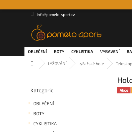
Přejít
na
obsah
info@pomelo-sport.cz
OBLEČENÍ
BOTY
CYKLISTIKA
VYBAVENÍ
BA
Domů
LYŽOVÁNÍ
Lyžařské hole
Teleskop
P
Hole
o
Přeskočit
s
Kategorie
kategorie
Akce
t
r
OBLEČENÍ
a
n
BOTY
n
CYKLISTIKA
í
p