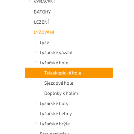
VYBAVENÍ
a
BATOHY
n
e
LEZENÍ
l
LYŽOVÁNÍ
Lyže
Lyžařské vázání
Lyžařské hole
Teleskopické hole
Sjezdové hole
Doplňky k holím
Lyžařské boty
Lyžařské helmy
Lyžařské brýle
Stoupací pásy