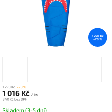
1 270 Kč
–20 %
1 270 Kč
–20 %
1 016 Kč
/ ks
840 Kč bez DPH
Měrná
Skladem (3-5 dní)
cena: