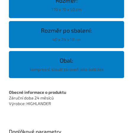
Rozměr:
170 x 70 x 50 cm
Rozměr po sbalení:
40 x 24 x 18 cm
Obal:
kompresní, slouží zároveň jako batůžek
Obecné informace o produktu
Záruční doba
24 měsíců
Výrobce: HIGHLANDER
Doplňkové parametry