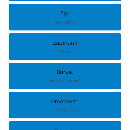
Zip:
dvoucestný
Zapínání:
vlevo
Barva:
modrá / červená
Hmotnost:
1000 g (±5%)