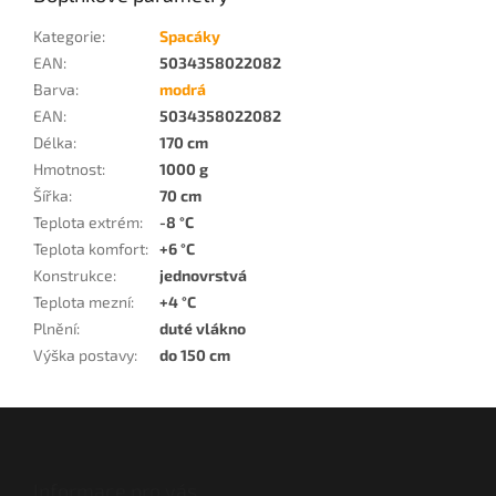
Kategorie
:
Spacáky
EAN
:
5034358022082
Barva
:
modrá
EAN
:
5034358022082
Délka
:
170 cm
Hmotnost
:
1000 g
Šířka
:
70 cm
Teplota extrém
:
-8 °C
Teplota komfort
:
+6 °C
Konstrukce
:
jednovrstvá
Teplota mezní
:
+4 °C
Plnění
:
duté vlákno
Výška postavy
:
do 150 cm
Z
á
p
a
Informace pro vás