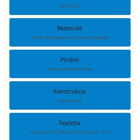
do 150 cm
Materiál:
Vnější: 190T polyester; Vnitřní: polyester
Plnění:
300 g/m2 Hollow Fiber
Konstrukce:
jednovrstvá
Teplota:
Komfort: +6°C; Mezní: +4°C; Extrém: -8°C