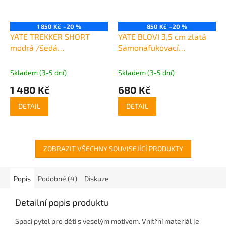
1 850 Kč
–20 %
850 Kč
–20 %
YATE TREKKER SHORT
YATE BLOVI 3,5 cm zlatá
modrá /šedá
Samonafukovací
Samonafukovací
karimatka
karimatka
Skladem (3-5 dní)
Skladem (3-5 dní)
1 480 Kč
680 Kč
DETAIL
DETAIL
ZOBRAZIT VŠECHNY SOUVISEJÍCÍ PRODUKTY
Popis
Podobné (4)
Diskuze
Detailní popis produktu
Spací pytel pro děti s veselým motivem. Vnitřní materiál je