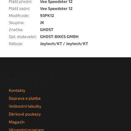
Plášť přední
:
Vee Speedster 12
Plášť zadní
:
Vee Speedster 12
Modifcode
:
93PK12
Skupina
:
JK
Značka
:
GHOST
Opt. dodavatel
:
GHOST-BIKES GMBH
Náboje
:
Joytech/KT / Joytech/KT
Z
á
p
a
Informace pro vás
t
Kontakty
í
Doprava a platba
Velikostní tabulky
Dárkové poukazy
Magazín
Věrnostní program