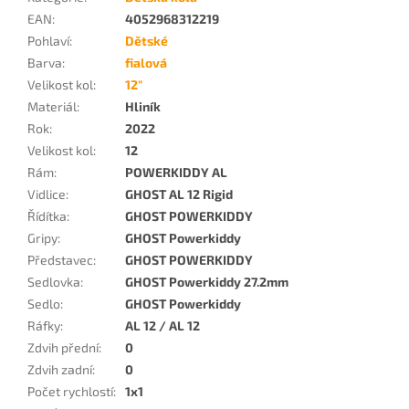
EAN
:
4052968312219
Pohlaví
:
Dětské
Barva
:
fialová
Velikost kol
:
12"
Materiál
:
Hliník
Rok
:
2022
Velikost kol
:
12
Rám
:
POWERKIDDY AL
Vidlice
:
GHOST AL 12 Rigid
Řídítka
:
GHOST POWERKIDDY
Gripy
:
GHOST Powerkiddy
Představec
:
GHOST POWERKIDDY
Sedlovka
:
GHOST Powerkiddy 27.2mm
Sedlo
:
GHOST Powerkiddy
Ráfky
:
AL 12 / AL 12
Zdvih přední
:
0
Zdvih zadní
:
0
Počet rychlostí
:
1x1