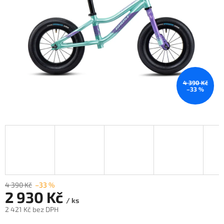
4 390 Kč
–33 %
4 390 Kč
–33 %
2 930 Kč
/ ks
2 421 Kč bez DPH
Měrná