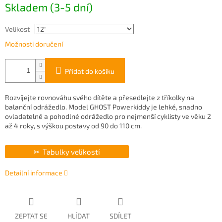
Skladem (3-5 dní)
cena:
Velikost
Možnosti doručení
Přidat do košíku
Rozvíjejte rovnováhu svého dítěte a přesedlejte z tříkolky na
balanční odrážedlo. Model GHOST Powerkiddy je lehké, snadno
ovladatelné a pohodlné odrážedlo pro nejmenší cyklisty ve věku 2
až 4 roky, s výškou postavy od 90 do 110 cm.
Tabulky velikostí
Detailní informace
ZEPTAT SE
HLÍDAT
SDÍLET