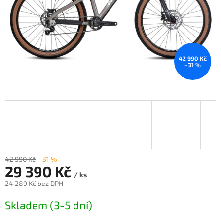
42 990 Kč
–31 %
42 990 Kč
–31 %
29 390 Kč
/ ks
24 289 Kč bez DPH
Měrná
Skladem (3-5 dní)
cena: