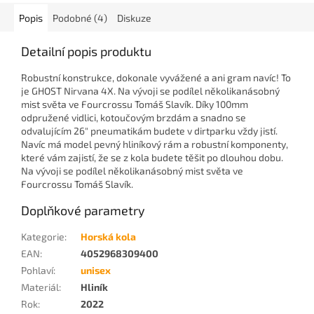
Popis
Podobné (4)
Diskuze
Detailní popis produktu
Robustní konstrukce, dokonale vyvážené a ani gram navíc! To
je GHOST Nirvana 4X. Na vývoji se podílel několikanásobný
mist světa ve Fourcrossu Tomáš Slavík. Díky 100mm
odpružené vidlici, kotoučovým brzdám a snadno se
odvalujícím 26" pneumatikám budete v dirtparku vždy jistí.
Navíc má model pevný hliníkový rám a robustní komponenty,
které vám zajistí, že se z kola budete těšit po dlouhou dobu.
Na vývoji se podílel několikanásobný mist světa ve
Fourcrossu Tomáš Slavík.
Doplňkové parametry
Kategorie
:
Horská kola
EAN
:
4052968309400
Pohlaví
:
unisex
Materiál
:
Hliník
Rok
:
2022