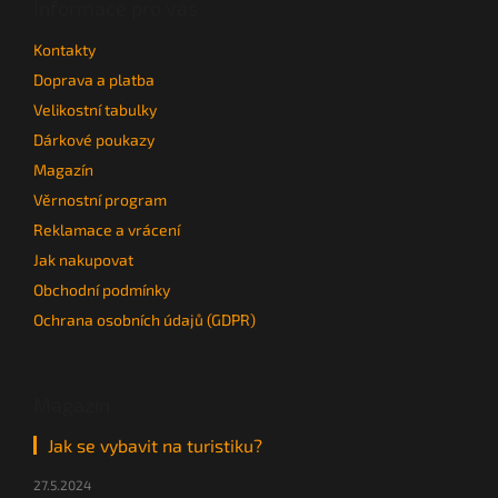
a
Informace pro vás
t
Kontakty
í
Doprava a platba
Velikostní tabulky
Dárkové poukazy
Magazín
Věrnostní program
Reklamace a vrácení
Jak nakupovat
Obchodní podmínky
Ochrana osobních údajů (GDPR)
Magazín
Jak se vybavit na turistiku?
27.5.2024