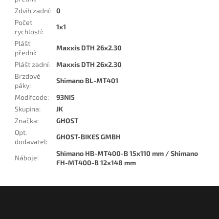
Zdvih zadní
:
0
Počet
1x1
rychlostí
:
Plášť
Maxxis DTH 26x2.30
přední
:
Plášť zadní
:
Maxxis DTH 26x2.30
Brzdové
Shimano BL-MT401
páky
:
Modifcode
:
93NI5
Skupina
:
JK
Značka
:
GHOST
Opt.
GHOST-BIKES GMBH
dodavatel
:
Shimano HB-MT400-B 15x110 mm / Shimano
Náboje
:
FH-MT400-B 12x148 mm
Z
á
p