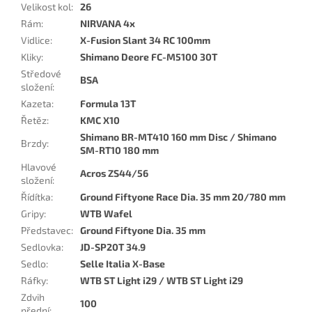
Velikost kol
:
26
Rám
:
NIRVANA 4x
Vidlice
:
X-Fusion Slant 34 RC 100mm
Kliky
:
Shimano Deore FC-M5100 30T
Středové
BSA
složení
:
Kazeta
:
Formula 13T
Řetěz
:
KMC X10
Shimano BR-MT410 160 mm Disc / Shimano
Brzdy
:
SM-RT10 180 mm
Hlavové
Acros ZS44/56
složení
:
Řídítka
:
Ground Fiftyone Race Dia. 35 mm 20/780 mm
Gripy
:
WTB Wafel
Představec
:
Ground Fiftyone Dia. 35 mm
Sedlovka
:
JD-SP20T 34.9
Sedlo
:
Selle Italia X-Base
Ráfky
:
WTB ST Light i29 / WTB ST Light i29
Zdvih
100
přední
: