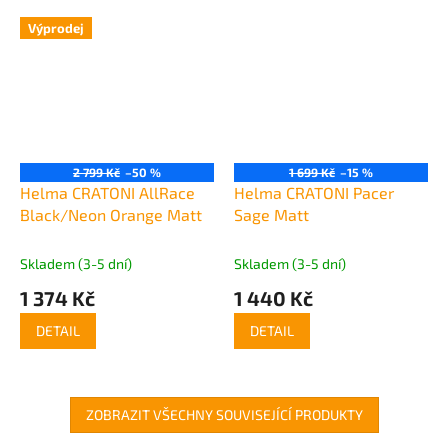
Výprodej
2 799 Kč
–50 %
1 699 Kč
–15 %
Helma CRATONI AllRace
Helma CRATONI Pacer
Black/Neon Orange Matt
Sage Matt
Skladem (3-5 dní)
Skladem (3-5 dní)
1 374 Kč
1 440 Kč
DETAIL
DETAIL
ZOBRAZIT VŠECHNY SOUVISEJÍCÍ PRODUKTY