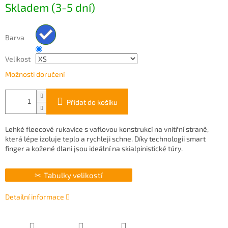
Skladem (3-5 dní)
cena:
Barva
Velikost
Možnosti doručení
Přidat do košíku
Lehké fleecové rukavice s vaflovou konstrukcí na vnitřní straně,
která lépe izoluje teplo a rychleji schne. Díky technologii smart
finger a kožené dlani jsou ideální na skialpinistické túry.
Tabulky velikostí
Detailní informace