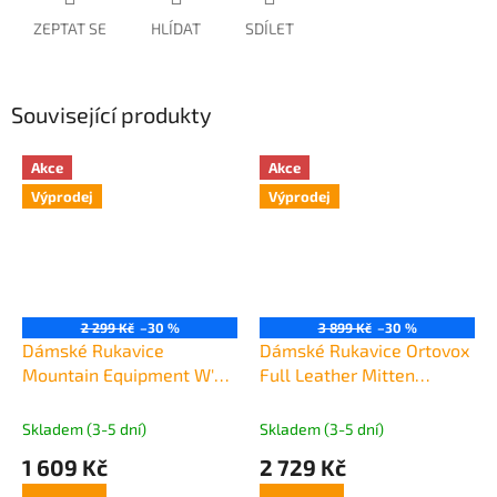
ZEPTAT SE
HLÍDAT
SDÍLET
Související produkty
Akce
Akce
Výprodej
Výprodej
2 299 Kč
–30 %
3 899 Kč
–30 %
Dámské Rukavice
Dámské Rukavice Ortovox
Mountain Equipment W's
Full Leather Mitten
Guide Glove
Women's
Skladem (3-5 dní)
Skladem (3-5 dní)
1 609 Kč
2 729 Kč