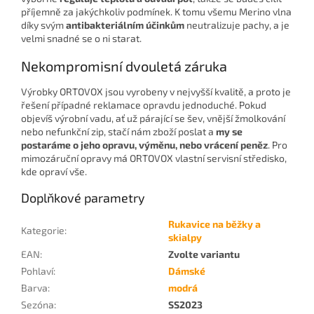
příjemně za jakýchkoliv podmínek. K tomu všemu Merino vlna
díky svým
antibakteriálním účinkům
neutralizuje pachy, a je
velmi snadné se o ni starat.
Nekompromisní dvouletá záruka
Výrobky ORTOVOX jsou vyrobeny v nejvyšší kvalitě, a proto je
řešení případné reklamace opravdu jednoduché. Pokud
objevíš výrobní vadu, ať už párající se šev, vnější žmolkování
nebo nefunkční zip, stačí nám zboží poslat a
my se
postaráme o jeho opravu, výměnu, nebo vrácení peněz
. Pro
mimozáruční opravy má ORTOVOX vlastní servisní středisko,
kde opraví vše.
Doplňkové parametry
Rukavice na běžky a
Kategorie
:
skialpy
EAN
:
Zvolte variantu
Pohlaví
:
Dámské
Barva
:
modrá
Sezóna
:
SS2023