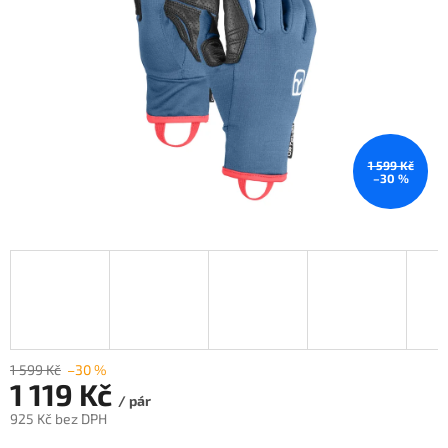
1 599 Kč
–30 %
1 599 Kč
–30 %
1 119 Kč
/ pár
925 Kč bez DPH
Měrná