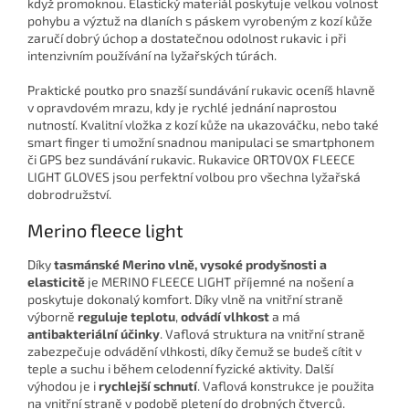
když promoknou. Elastický materiál poskytuje velkou volnost
pohybu a výztuž na dlaních s páskem vyrobeným z kozí kůže
zaručí dobrý úchop a dostatečnou odolnost rukavic i při
intenzivním používání na lyžařských túrách.
Praktické poutko pro snazší sundávání rukavic oceníš hlavně
v opravdovém mrazu, kdy je rychlé jednání naprostou
nutností. Kvalitní vložka z kozí kůže na ukazováčku, nebo také
smart finger ti umožní snadnou manipulaci se smartphonem
či GPS bez sundávání rukavic. Rukavice ORTOVOX FLEECE
LIGHT GLOVES jsou perfektní volbou pro všechna lyžařská
dobrodružství.
Merino fleece light
Díky
tasmánské Merino vlně, vysoké prodyšnosti a
elasticitě
je MERINO FLEECE LIGHT příjemné na nošení a
poskytuje dokonalý komfort. Díky vlně na vnitřní straně
výborně
reguluje teplotu
,
odvádí vlhkost
a má
antibakteriální účinky
. Vaflová struktura na vnitřní straně
zabezpečuje odvádění vlhkosti, díky čemuž se budeš cítit v
teple a suchu i během celodenní fyzické aktivity. Další
výhodou je i
rychlejší schnutí
. Vaflová konstrukce je použita
na vnitřní straně v podobě pletení do drobných čtverců.