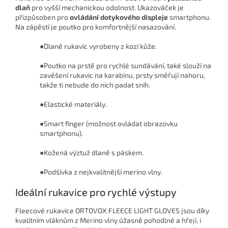
dlaň
pro vyšší mechanickou odolnost. Ukazováček je
přizpůsoben pro
ovládání dotykového displeje
smartphonu.
Na zápěstí je poutko pro komfortnější nasazování.
●Dlaně rukavic vyrobeny z kozí kůže.
●Poutko na prstě pro rychlé sundávání, také slouží na
zavěšení rukavic na karabinu, prsty směřují nahoru,
takže ti nebude do nich padat sníh.
●Elastické materiály.
●Smart finger (možnost ovládat obrazovku
smartphonu).
●Kožená výztuž dlaně s páskem.
●Podšívka z nejkvalitnější merino vlny.
Ideální rukavice pro rychlé výstupy
Fleecové rukavice ORTOVOX FLEECE LIGHT GLOVES jsou díky
kvalitním vláknům z Merino vlny úžasně pohodlné a hřejí, i