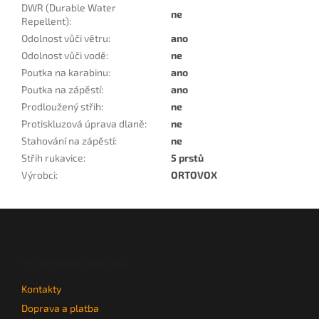
DWR (Durable Water
ne
Repellent)
:
Odolnost vůči větru
:
ano
Odolnost vůči vodě
:
ne
Poutka na karabinu
:
ano
Poutka na zápěstí
:
ano
Prodloužený střih
:
ne
Protiskluzová úprava dlaně
:
ne
Stahování na zápěstí
:
ne
Střih rukavice
:
5 prstů
Výrobci
:
ORTOVOX
Z
á
p
a
Informace pro vás
t
Kontakty
í
Doprava a platba