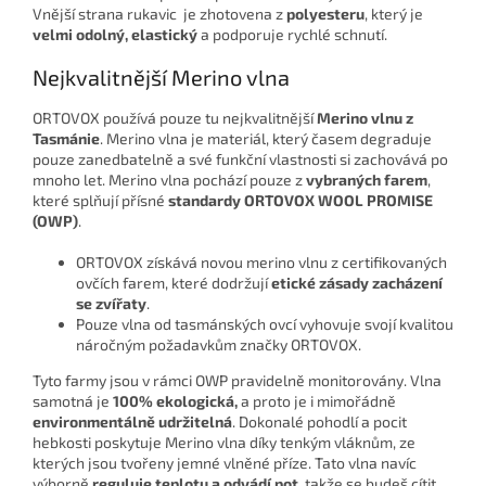
Vnější strana rukavic je zhotovena z
polyesteru
, který je
velmi odolný, elastický
a podporuje rychlé schnutí.
Nejkvalitnější Merino vlna
ORTOVOX používá pouze tu nejkvalitnější
Merino vlnu z
Tasmánie
. Merino vlna je materiál, který časem degraduje
pouze zanedbatelně a své funkční vlastnosti si zachovává po
mnoho let. Merino vlna pochází pouze z
vybraných farem
,
které splňují přísné
standardy
ORTOVOX WOOL PROMISE
(OWP)
.
ORTOVOX získává novou merino vlnu z certifikovaných
ovčích farem, které dodržují
etické zásady zacházení
se zvířaty
.
Pouze vlna od tasmánských ovcí vyhovuje svojí kvalitou
náročným požadavkům značky ORTOVOX.
Tyto farmy jsou v rámci OWP pravidelně monitorovány. Vlna
samotná je
100% ekologická,
a proto je i mimořádně
environmentálně udržitelná
. Dokonalé pohodlí a pocit
hebkosti poskytuje Merino vlna díky tenkým vláknům, ze
kterých jsou tvořeny jemné vlněné příze. Tato vlna navíc
výborně
reguluje teplotu a odvádí pot
, takže se budeš cítit