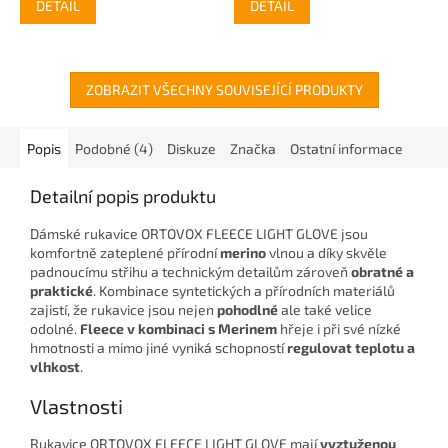
DETAIL
DETAIL
ZOBRAZIT VŠECHNY SOUVISEJÍCÍ PRODUKTY
Popis
Podobné (4)
Diskuze
Značka
Ostatní informace
Detailní popis produktu
Dámské rukavice ORTOVOX FLEECE LIGHT GLOVE jsou
komfortně zateplené přírodní
merino
vlnou a díky skvěle
padnoucímu střihu a technickým detailům zároveň
obratné a
praktické
. Kombinace syntetických a přírodních materiálů
zajistí, že rukavice jsou nejen
pohodlné
ale také velice
odolné.
Fleece v kombinaci s Merinem
hřeje i při své nízké
hmotnosti a mimo jiné vyniká schopností
regulovat teplotu a
vlhkost
.
Vlastnosti
Rukavice ORTOVOX FLEECE LIGHT GLOVE mají
vyztuženou